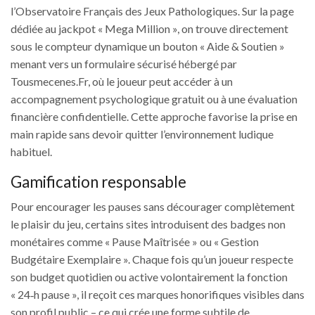
l’Observatoire Français des Jeux Pathologiques. Sur la page
dédiée au jackpot « Mega Million », on trouve directement
sous le compteur dynamique un bouton « Aide & Soutien »
menant vers un formulaire sécurisé hébergé par
Tousmecenes.Fr, où le joueur peut accéder à un
accompagnement psychologique gratuit ou à une évaluation
financière confidentielle. Cette approche favorise la prise en
main rapide sans devoir quitter l’environnement ludique
habituel.
Gamification responsable
Pour encourager les pauses sans décourager complètement
le plaisir du jeu, certains sites introduisent des badges non
monétaires comme « Pause Maîtrisée » ou « Gestion
Budgétaire Exemplaire ». Chaque fois qu’un joueur respecte
son budget quotidien ou active volontairement la fonction
« 24‑h pause », il reçoit ces marques honorifiques visibles dans
son profil public – ce qui crée une forme subtile de