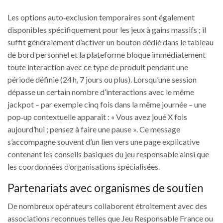
Les options auto‑exclusion temporaires sont également
disponibles spécifiquement pour les jeux à gains massifs ; il
suffit généralement d’activer un bouton dédié dans le tableau
de bord personnel et la plateforme bloque immédiatement
toute interaction avec ce type de produit pendant une
période définie (24 h, 7 jours ou plus). Lorsqu’une session
dépasse un certain nombre d’interactions avec le même
jackpot – par exemple cinq fois dans la même journée – une
pop‑up contextuelle apparaît : « Vous avez joué X fois
aujourd’hui ; pensez à faire une pause ». Ce message
s’accompagne souvent d’un lien vers une page explicative
contenant les conseils basiques du jeu responsable ainsi que
les coordonnées d’organisations spécialisées.
Partenariats avec organismes de soutien
De nombreux opérateurs collaborent étroitement avec des
associations reconnues telles que Jeu Responsable France ou