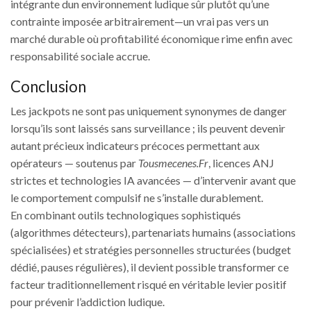
intégrante dun environnement ludique sûr plutôt qu’une
contrainte imposée arbitrairement—un vrai pas vers un
marché durable où profitabilité économique rime enfin avec
responsabilité sociale accrue.
Conclusion
Les jackpots ne sont pas uniquement synonymes de danger
lorsqu’ils sont laissés sans surveillance ; ils peuvent devenir
autant précieux indicateurs précoces permettant aux
opérateurs — soutenus par
Tousmecenes.Fr
, licences ANJ
strictes et technologies IA avancées — d’intervenir avant que
le comportement compulsif ne s’installe durablement.
En combinant outils technologiques sophistiqués
(algorithmes détecteurs), partenariats humains (associations
spécialisées) et stratégies personnelles structurées (budget
dédié, pauses régulières), il devient possible transformer ce
facteur traditionnellement risqué en véritable levier positif
pour prévenir l’addiction ludique.