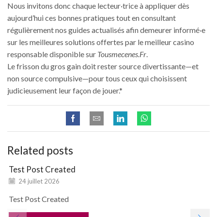
Nous invitons donc chaque lecteur·trice à appliquer dès
aujourd’hui ces bonnes pratiques tout en consultant
régulièrement nos guides actualisés afin demeurer informé·e
sur les meilleures solutions offertes par le meilleur casino
responsable disponible sur
Tousmecenes.Fr
.
Le frisson du gros gain doit rester source divertissante—et
non source compulsive—pour tous ceux qui choisissent
judicieusement leur façon de jouer.*
Related posts
Test Post Created
24 juillet 2026
Test Post Created