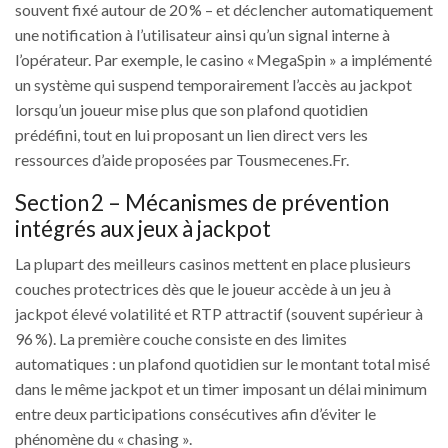
souvent fixé autour de 20 % – et déclencher automatiquement
une notification à l’utilisateur ainsi qu’un signal interne à
l’opérateur. Par exemple, le casino « MegaSpin » a implémenté
un système qui suspend temporairement l’accès au jackpot
lorsqu’un joueur mise plus que son plafond quotidien
prédéfini, tout en lui proposant un lien direct vers les
ressources d’aide proposées par Tousmecenes.Fr.
Section 2 – Mécanismes de prévention
intégrés aux jeux à jackpot
La plupart des meilleurs casinos mettent en place plusieurs
couches protectrices dès que le joueur accède à un jeu à
jackpot élevé volatilité et RTP attractif (souvent supérieur à
96 %). La première couche consiste en des limites
automatiques : un plafond quotidien sur le montant total misé
dans le même jackpot et un timer imposant un délai minimum
entre deux participations consécutives afin d’éviter le
phénomène du « chasing ».