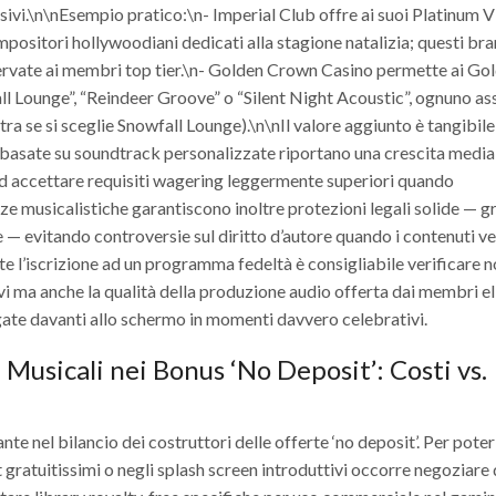
sivi.\n\nEsempio pratico:\n- Imperial Club offre ai suoi Platinum 
positori hollywoodiani dedicati alla stagione natalizia; questi bra
iservate ai membri top tier.\n- Golden Crown Casino permette ai Go
l Lounge”, “Reindeer Groove” o “Silent Night Acoustic”, ognuno as
extra se si sceglie Snowfall Lounge).\n\nIl valore aggiunto è tangibil
 basate su soundtrack personalizzate riportano una crescita media
ad accettare requisiti wagering leggermente superiori quando
e musicalistiche garantiscono inoltre protezioni legali solide — g
he — evitando controversie sul diritto d’autore quando i contenuti 
te l’iscrizione ad un programma fedeltà è consigliabile verificare n
evi ma anche la qualità della produzione audio offerta dai membri eli
ate davanti allo schermo in momenti davvero celebrativi.
e Musicali nei Bonus ‘No Deposit’: Costi vs.
 nel bilancio dei costruttori de​l​le offerte ‘no deposit’. Per poter
t gratuitissimi o negli splash screen introduttivi occorre negoziare d