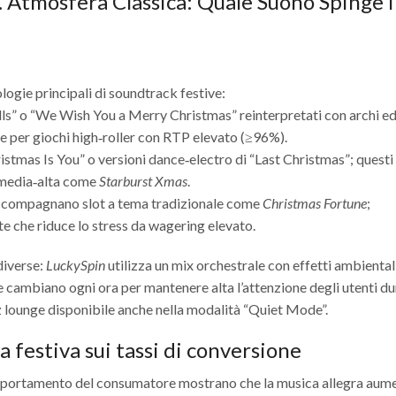
. Atmosfera Classica: Quale Suono Spinge i
logie principali di soundtrack festive:
ells” o “We Wish You a Merry Christmas” reinterpretati con archi ed
e per giochi high‑roller con RTP elevato (≥96%).
stmas Is You” o versioni dance‑electro di “Last Christmas”; questi
à media‑alta come
Starburst Xmas
.
accompagnano slot a tema tradizionale come
Christmas Fortune
;
te che riduce lo stress da wagering elevato.
diverse:
LuckySpin
utilizza un mix orchestrale con effetti ambiental
cambiano ogni ora per mantenere alta l’attenzione degli utenti du
 lounge disponibile anche nella modalità “Quiet Mode”.
a festiva sui tassi di conversione
comportamento del consumatore mostrano che la musica allegra aume