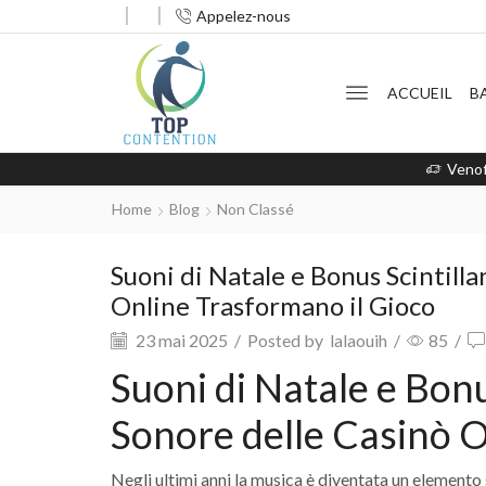
Appelez-nous
ACCUEIL
B
Venof
Home
Blog
Non Classé
Suoni di Natale e Bonus Scintill
Online Trasformano il Gioco
23 mai 2025
/
Posted by
lalaouih
/
85
/
Suoni di Natale e Bonu
Sonore delle Casinò O
Negli ultimi anni la musica è diventata un elemento