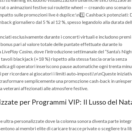
at o animazioni festive sui roulette wheel — creando uno scenario 
’impatto sulle promozioni live è duplice:\n1️⃣ Cashback potenziati:
shback giornaliero dal 5 % al 12 %, spesso legandolo alla durata del
nciati esclusivamente durante i concerti virtuali e includono premi
i bonus pari al valore totale delle puntate effettuate durante lo
a
LivePlay Casino
, dove l’introduzione settimanale del “Santa’s Nigh
tavoli blackjack (+18 %) rispetto alla stessa fascia oraria senza
ludica gli operatori inseriscono pause automatiche ogni trenta minu
er ricordare ai giocatori i limiti auto‑imposti.\n\nQueste iniziati
a trasformare semplicemente una promozione cash‑back in un’esper
a veterani affezionati alle atmosfere festive.
zzate per Programmi VIP: Il Lusso del Nat
 ultra‑personalizzate dove la colonna sonora diventa parte integ
ntono ai membri elite di caricare tracce private o scegliere tra li