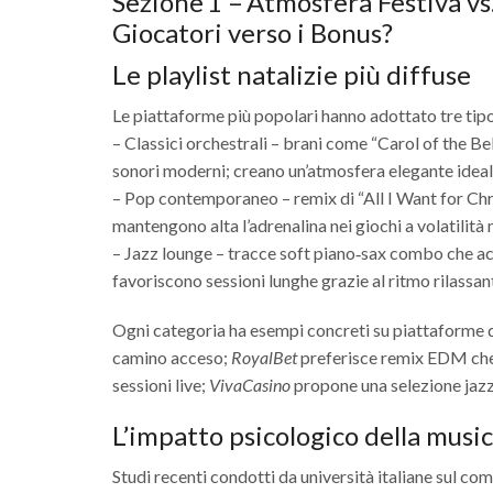
Sezione 1 – Atmosfera Festiva vs
Giocatori verso i Bonus?
Le playlist natalizie più diffuse
Le piattaforme più popolari hanno adottato tre tipo
– Classici orchestrali – brani come “Carol of the B
sonori moderni; creano un’atmosfera elegante ideal
– Pop contemporaneo – remix di “All I Want for Chri
mantengono alta l’adrenalina nei giochi a volatilit
– Jazz lounge – tracce soft piano‑sax combo che 
favoriscono sessioni lunghe grazie al ritmo rilassan
Ogni categoria ha esempi concreti su piattaforme 
camino acceso;
RoyalBet
preferisce remix EDM che 
sessioni live;
VivaCasino
propone una selezione jazz
L’impatto psicologico della music
Studi recenti condotti da università italiane sul 