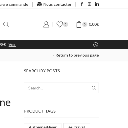
uivre commande
Nous contacter
0.00
€
0
0
.78€
Voir
Return to previous page
SEARCH BY POSTS
nne
PRODUCT TAGS
Automne/Hiver
Au travail