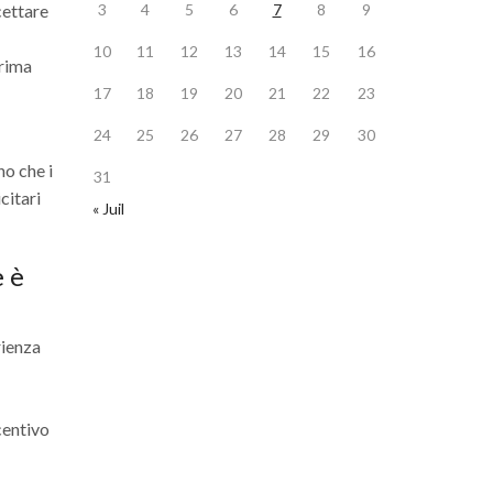
cettare
3
4
5
6
7
8
9
10
11
12
13
14
15
16
prima
17
18
19
20
21
22
23
24
25
26
27
28
29
30
no che i
31
citari
« Juil
e è
rienza
centivo