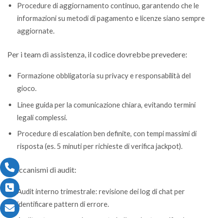
Procedure di aggiornamento continuo, garantendo che le
informazioni su metodi di pagamento e licenze siano sempre
aggiornate.
Per i team di assistenza, il codice dovrebbe prevedere:
Formazione obbligatoria su privacy e responsabilità del
gioco.
Linee guida per la comunicazione chiara, evitando termini
legali complessi.
Procedure di escalation ben definite, con tempi massimi di
risposta (es. 5 minuti per richieste di verifica jackpot).
Meccanismi di audit:
Audit interno trimestrale: revisione dei log di chat per
identificare pattern di errore.