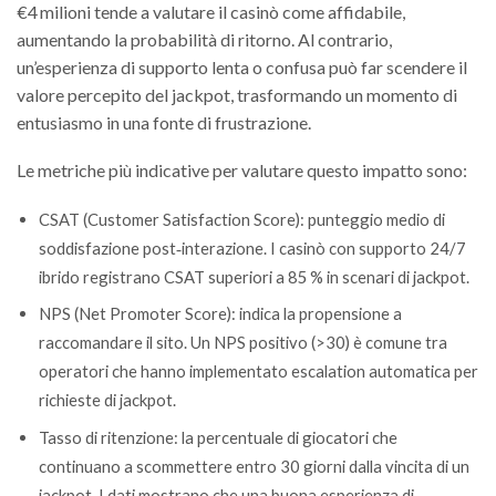
€4 milioni tende a valutare il casinò come affidabile,
aumentando la probabilità di ritorno. Al contrario,
un’esperienza di supporto lenta o confusa può far scendere il
valore percepito del jackpot, trasformando un momento di
entusiasmo in una fonte di frustrazione.
Le metriche più indicative per valutare questo impatto sono:
CSAT (Customer Satisfaction Score): punteggio medio di
soddisfazione post‑interazione. I casinò con supporto 24/7
ibrido registrano CSAT superiori a 85 % in scenari di jackpot.
NPS (Net Promoter Score): indica la propensione a
raccomandare il sito. Un NPS positivo (>30) è comune tra
operatori che hanno implementato escalation automatica per
richieste di jackpot.
Tasso di ritenzione: la percentuale di giocatori che
continuano a scommettere entro 30 giorni dalla vincita di un
jackpot. I dati mostrano che una buona esperienza di