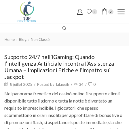
0
0
Home
Blog
Non Classé
Supporto 24/7 nell’iGaming: Quando
l’Intelligenza Artificiale incontra l’Assistenza
Umana – Implicazioni Etiche e l’Impatto sui
Jackpot
8 juillet 2025
/
Posted by
lalaouih
/
34
/
0
Nel panorama frenetico dei casinò online, il supporto clienti
disponibile tutto il giorno e tutta la notte è diventato un
requisito imprescindibile. I giocatori, che spesso
scommettono in orari insoliti per approfittare di bonus live o
di promozioni flash, si aspettano risposte immediate, sia che