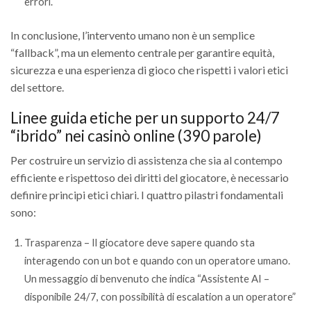
errori.
In conclusione, l’intervento umano non è un semplice
“fallback”, ma un elemento centrale per garantire equità,
sicurezza e una esperienza di gioco che rispetti i valori etici
del settore.
Linee guida etiche per un supporto 24/7
“ibrido” nei casinò online (390 parole)
Per costruire un servizio di assistenza che sia al contempo
efficiente e rispettoso dei diritti del giocatore, è necessario
definire principi etici chiari. I quattro pilastri fondamentali
sono:
Trasparenza – Il giocatore deve sapere quando sta
interagendo con un bot e quando con un operatore umano.
Un messaggio di benvenuto che indica “Assistente AI –
disponibile 24/7, con possibilità di escalation a un operatore”