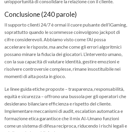
un’opportunità di consolidare la relazione con il cliente.
Conclusione (240 parole)
Il supporto clienti 24/7 è ormai il cuore pulsante dell’iGaming,
soprattutto quando le scommesse coinvolgono jackpot di
cifre considerevoli. Abbiamo visto come l’AI possa
accelerare le risposte, ma anche come gli errori algoritmici
possano minare la fiducia dei giocatori. L’intervento umano,
con la sua capacità di valutare identità, gestire emozioni e
risolvere controversie complesse, rimane insostituibile nei
momenti di alta posta in gioco.
Le linee guida etiche proposte – trasparenza, responsabilità,
equità e sicurezza – offrono una bussola per gli operatori che
desiderano bilanciare efficienza e rispetto del cliente.
Implementare meccanismi di audit, escalation automatica e
formazione etica garantisce che il mix AI‑Umano funzioni
come un sistema di difesa reciproca, riducendo i rischi legali e