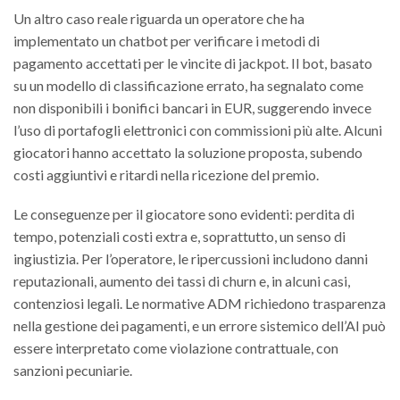
Un altro caso reale riguarda un operatore che ha
implementato un chatbot per verificare i metodi di
pagamento accettati per le vincite di jackpot. Il bot, basato
su un modello di classificazione errato, ha segnalato come
non disponibili i bonifici bancari in EUR, suggerendo invece
l’uso di portafogli elettronici con commissioni più alte. Alcuni
giocatori hanno accettato la soluzione proposta, subendo
costi aggiuntivi e ritardi nella ricezione del premio.
Le conseguenze per il giocatore sono evidenti: perdita di
tempo, potenziali costi extra e, soprattutto, un senso di
ingiustizia. Per l’operatore, le ripercussioni includono danni
reputazionali, aumento dei tassi di churn e, in alcuni casi,
contenziosi legali. Le normative ADM richiedono trasparenza
nella gestione dei pagamenti, e un errore sistemico dell’AI può
essere interpretato come violazione contrattuale, con
sanzioni pecuniarie.