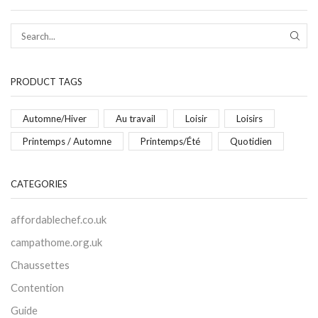
PRODUCT TAGS
Automne/Hiver
Au travail
Loisir
Loisirs
Printemps / Automne
Printemps/Été
Quotidien
CATEGORIES
affordablechef.co.uk
campathome.org.uk
Chaussettes
Contention
Guide