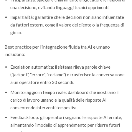
una decisione, evitando linguaggi tecnici opprimenti.
Imparzialità: garantire che le decisioni non siano influenzate
da fattori esterni, come il valore del cliente o la frequenza di
gioco.
Best practice per l’integrazione fluida tra AI e umano
includono:
Escalation automatica: il sistema rileva parole chiave
(“jackpot”, “errore”, “reclamo”) e trasferisce la conversazione
a un operatore entro 30 secondi.
Monitoraggio in tempo reale: dashboard che mostrano il
carico di lavoro umano e la qualità delle risposte AI,
consentendo interventi tempestivi.
Feedback loop: gli operatori segnano le risposte AI errate,
alimentando il modello di apprendimento per ridurre futuri