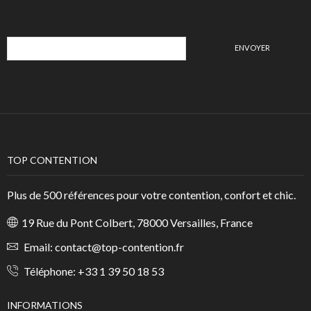
TOP CONTENTION
Plus de 500 références pour votre contention, confort et chic.
19 Rue du Pont Colbert, 78000 Versailles, France
Email:
contact@top-contention.fr
Téléphone:
+33 1 39 50 18 53
INFORMATIONS