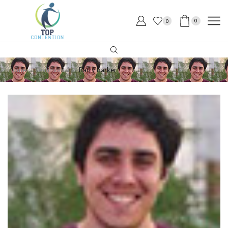
0
0
Home
Testimonial
Barry Barker