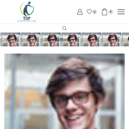
0
0
Home
Testimonial
Daniel Clifford