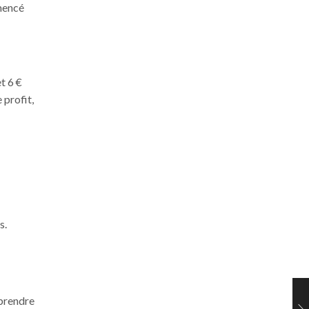
mmencé
et 6 €
 profit,
s.
mprendre