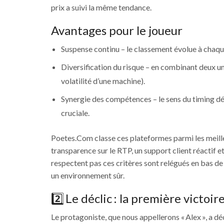
prix a suivi la même tendance.
Avantages pour le joueur
Suspense continu – le classement évolue à chaque 
Diversification du risque – en combinant deux uni
volatilité d’une machine).
Synergie des compétences – le sens du timing dév
cruciale.
Poetes.Com classe ces plateformes parmi les meilleu
transparence sur le RTP, un support client réactif e
respectent pas ces critères sont relégués en bas de l
un environnement sûr.
2️⃣ Le déclic : la première victoi
Le protagoniste, que nous appellerons « Alex », a dé