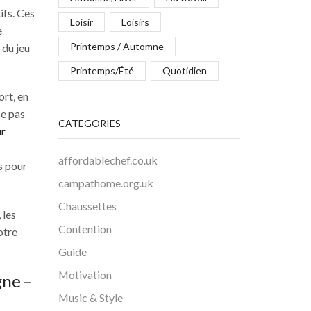
ifs. Ces
Loisir
Loisirs
e
Printemps / Automne
 du jeu
Printemps/Été
Quotidien
rt, en
se pas
CATEGORIES
ur
affordablechef.co.uk
es pour
campathome.org.uk
Chaussettes
 les
Contention
otre
Guide
Motivation
gne –
Music & Style