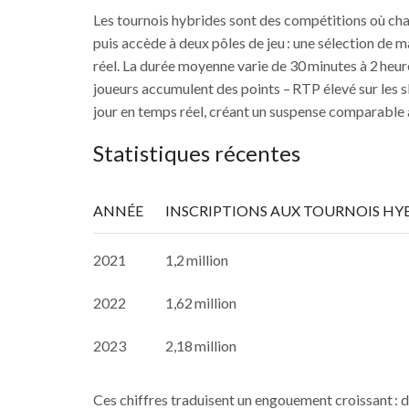
Les tournois hybrides sont des compétitions où cha
puis accède à deux pôles de jeu : une sélection de m
réel. La durée moyenne varie de 30 minutes à 2 heure
joueurs accumulent des points – RTP élevé sur les s
jour en temps réel, créant un suspense comparable à
Statistiques récentes
ANNÉE
INSCRIPTIONS AUX TOURNOIS HY
2021
1,2 million
2022
1,62 million
2023
2,18 million
Ces chiffres traduisent un engouement croissant : 