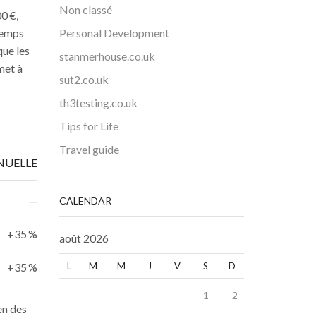
Non classé
0 €,
Personal Development
 temps
que les
stanmerhouse.co.uk
met à
sut2.co.uk
th3testing.co.uk
Tips for Life
Travel guide
NUELLE
—
CALENDAR
+35 %
août 2026
+35 %
L
M
M
J
V
S
D
1
2
en des