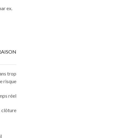
par ex.
RAISON
ans trop
e risque
emps réel
 clôture
l