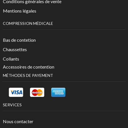
Conditions générales de vente
Mentions légales
COMPRESSION MÉDICALE
Bas de contetion
Chaussettes
Collants
Accessoires de contention
MÉTHODES DE PAYEMENT
SERVICES
Nous contacter