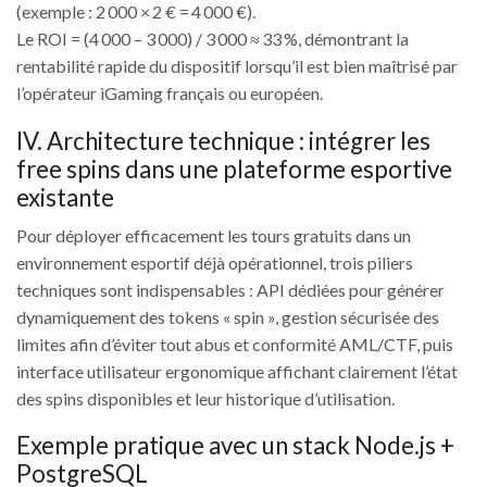
(exemple : 2 000 × 2 € = 4 000 €).
Le ROI = (4 000 – 3 000) / 3 000 ≈ 33 %, démontrant la
rentabilité rapide du dispositif lorsqu’il est bien maîtrisé par
l’opérateur iGaming français ou européen.
IV. Architecture technique : intégrer les
free spins dans une plateforme esportive
existante
Pour déployer efficacement les tours gratuits dans un
environnement esportif déjà opérationnel, trois piliers
techniques sont indispensables : API dédiées pour générer
dynamiquement des tokens « spin », gestion sécurisée des
limites afin d’éviter tout abus et conformité AML/CTF, puis
interface utilisateur ergonomique affichant clairement l’état
des spins disponibles et leur historique d’utilisation.
Exemple pratique avec un stack Node.js +
PostgreSQL