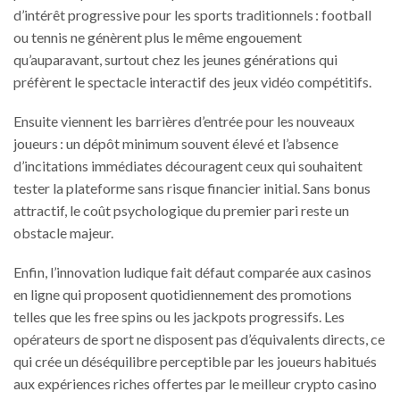
d’intérêt progressive pour les sports traditionnels : football
ou tennis ne génèrent plus le même engouement
qu’auparavant, surtout chez les jeunes générations qui
préfèrent le spectacle interactif des jeux vidéo compétitifs.
Ensuite viennent les barrières d’entrée pour les nouveaux
joueurs : un dépôt minimum souvent élevé et l’absence
d’incitations immédiates découragent ceux qui souhaitent
tester la plateforme sans risque financier initial. Sans bonus
attractif, le coût psychologique du premier pari reste un
obstacle majeur.
Enfin, l’innovation ludique fait défaut comparée aux casinos
en ligne qui proposent quotidiennement des promotions
telles que les free spins ou les jackpots progressifs. Les
opérateurs de sport ne disposent pas d’équivalents directs, ce
qui crée un déséquilibre perceptible par les joueurs habitués
aux expériences riches offertes par le meilleur crypto casino