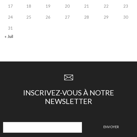
17
18
19
20
21
22
23
24
25
26
27
28
29
30
31
« Juil
INSCRIVEZ-VOUS À NOTRE
NEWSLETTER