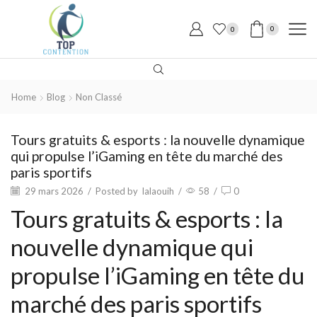
0
0
Home
Blog
Non Classé
Tours gratuits & esports : la nouvelle dynamique
qui propulse l’iGaming en tête du marché des
paris sportifs
29 mars 2026
/
Posted by
lalaouih
/
58
/
0
Tours gratuits & esports : la
nouvelle dynamique qui
propulse l’iGaming en tête du
marché des paris sportifs