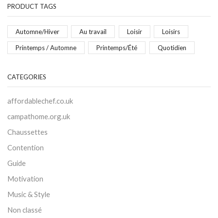
PRODUCT TAGS
Automne/Hiver
Au travail
Loisir
Loisirs
Printemps / Automne
Printemps/Été
Quotidien
CATEGORIES
affordablechef.co.uk
campathome.org.uk
Chaussettes
Contention
Guide
Motivation
Music & Style
Non classé