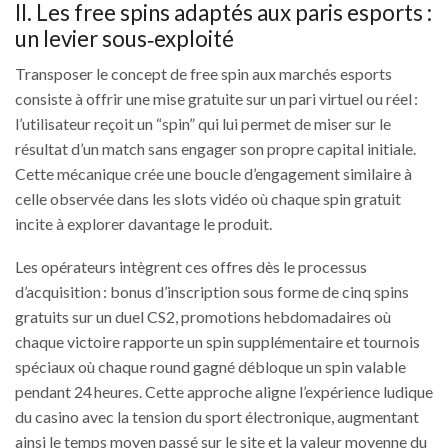
II. Les free spins adaptés aux paris esports :
un levier sous‑exploité
Transposer le concept de free spin aux marchés esports
consiste à offrir une mise gratuite sur un pari virtuel ou réel :
l’utilisateur reçoit un “spin” qui lui permet de miser sur le
résultat d’un match sans engager son propre capital initiale.
Cette mécanique crée une boucle d’engagement similaire à
celle observée dans les slots vidéo où chaque spin gratuit
incite à explorer davantage le produit.
Les opérateurs intègrent ces offres dès le processus
d’acquisition : bonus d’inscription sous forme de cinq spins
gratuits sur un duel CS2, promotions hebdomadaires où
chaque victoire rapporte un spin supplémentaire et tournois
spéciaux où chaque round gagné débloque un spin valable
pendant 24 heures. Cette approche aligne l’expérience ludique
du casino avec la tension du sport électronique, augmentant
ainsi le temps moyen passé sur le site et la valeur moyenne du