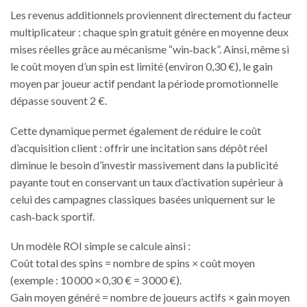
Les revenus additionnels proviennent directement du facteur
multiplicateur : chaque spin gratuit génère en moyenne deux
mises réelles grâce au mécanisme “win‑back”. Ainsi, même si
le coût moyen d’un spin est limité (environ 0,30 €), le gain
moyen par joueur actif pendant la période promotionnelle
dépasse souvent 2 €.
Cette dynamique permet également de réduire le coût
d’acquisition client : offrir une incitation sans dépôt réel
diminue le besoin d’investir massivement dans la publicité
payante tout en conservant un taux d’activation supérieur à
celui des campagnes classiques basées uniquement sur le
cash‑back sportif.
Un modèle ROI simple se calcule ainsi :
Coût total des spins = nombre de spins × coût moyen
(exemple : 10 000 × 0,30 € = 3 000 €).
Gain moyen généré = nombre de joueurs actifs × gain moyen