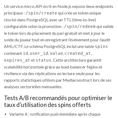
Un service micro‑API écrit en Node.js expose deux endpoints
principaux :
qui crée un token unique
/spin/create
stocké dans PostgreSQL avec un TTL (time‑to‑live)
configurable selon la promotion ;
qui valide
/spin/redeem
le token lors du placement du pari gratuit et met à jour le
solde du joueur tout en enregistrant l’événement pour l’audit
AML/CTF. Le schéma PostgreSQL inclut une table
spins
contenant
,
,
,
,
id
user_id
value
created_at
et
. Cette architecture garantit
expires_at
status
scalabilité horizontale grâce au load‑balancer Nginx et
résilience via des réplications en lecture seule pour les
rapports statistiques utilisés par Mediaconstruct lors de ses
analyses sectorielles mensuelles.
Tests A/B recommandés pour optimiser le
taux d’utilisation des spins offerts
Variante A : notification push immédiate après chaque