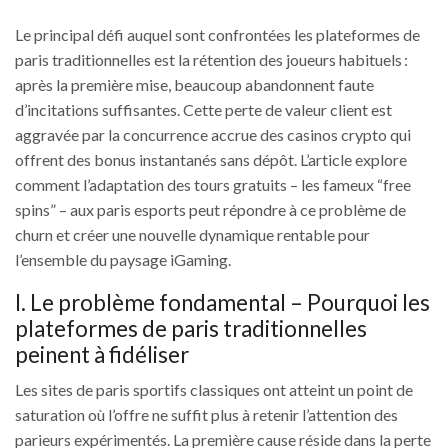
Le principal défi auquel sont confrontées les plateformes de
paris traditionnelles est la rétention des joueurs habituels :
après la première mise, beaucoup abandonnent faute
d’incitations suffisantes. Cette perte de valeur client est
aggravée par la concurrence accrue des casinos crypto qui
offrent des bonus instantanés sans dépôt. L’article explore
comment l’adaptation des tours gratuits – les fameux “free
spins” – aux paris esports peut répondre à ce problème de
churn et créer une nouvelle dynamique rentable pour
l’ensemble du paysage iGaming.
I. Le problème fondamental – Pourquoi les
plateformes de paris traditionnelles
peinent à fidéliser
Les sites de paris sportifs classiques ont atteint un point de
saturation où l’offre ne suffit plus à retenir l’attention des
parieurs expérimentés. La première cause réside dans la perte