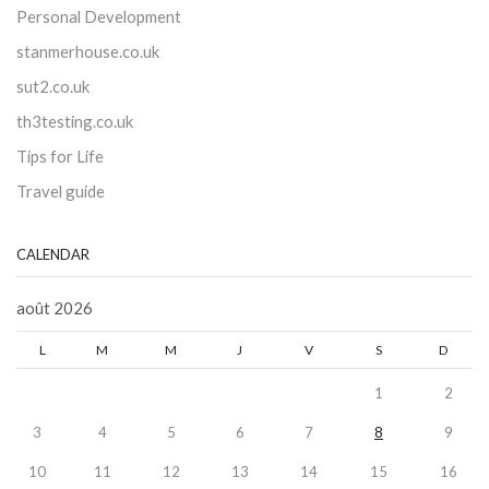
Personal Development
stanmerhouse.co.uk
sut2.co.uk
th3testing.co.uk
Tips for Life
Travel guide
CALENDAR
août 2026
L
M
M
J
V
S
D
1
2
3
4
5
6
7
8
9
10
11
12
13
14
15
16