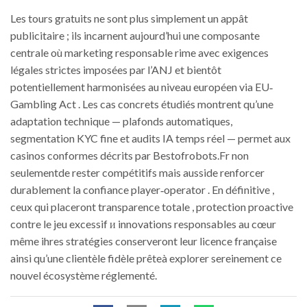
Les tours gratuits ne sont plus simplement un appât
publicitaire ; ils incarnent aujourd’hui une composante
centrale où marketing responsable rime avec exigences
légales strictes imposées par l’ANJ et bientôt
potentiellement harmonisées au niveau européen via EU‐
Gambling Act . Les cas concrets étudiés montrent qu’une
adaptation technique — plafonds automatiques,
segmentation KYC fine et audits IA temps réel — permet aux
casinos conformes décrits par Bestofrobots.Fr non
seulementde rester compétitifs mais ausside renforcer
durablement la confiance player‐operator . En définitive ,
ceux qui placeront transparence totale , protection proactive
contre le jeu excessif и innovations responsables au cœur
même ihres stratégies conserveront leur licence française
ainsi qu’une clientèle fidèle prêteà explorer sereinement ce
nouvel écosystème réglementé.​