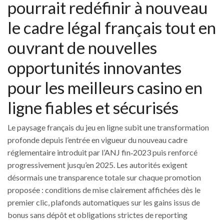
pourrait redéfinir à nouveau
le cadre légal français tout en
ouvrant de nouvelles
opportunités innovantes
pour les meilleurs casino en
ligne fiables et sécurisés
Le paysage français du jeu en ligne subit une transformation
profonde depuis l’entrée en vigueur du nouveau cadre
réglementaire introduit par l’ANJ fin‑2023 puis renforcé
progressivement jusqu’en 2025. Les autorités exigent
désormais une transparence totale sur chaque promotion
proposée : conditions de mise clairement affichées dès le
premier clic, plafonds automatiques sur les gains issus de
bonus sans dépôt et obligations strictes de reporting