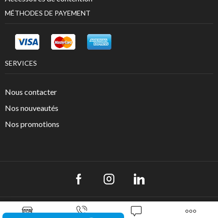
MÉTHODES DE PAYEMENT
SERVICES
Nous contacter
Nos nouveautés
Nos promotions
Copyright © 2022
. Créé LCH Corporate -
Groupe Univers Otho