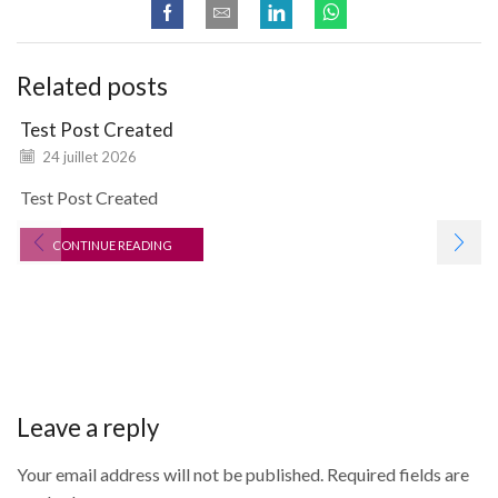
Related posts
Test Post Created
24 juillet 2026
Test Post Created
CONTINUE READING
Leave a reply
Your email address will not be published. Required fields are