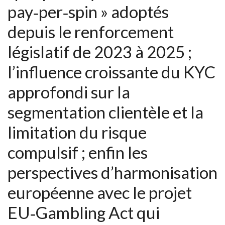
pay‑per‑spin » adoptés
depuis le renforcement
législatif de 2023 à 2025 ;
l’influence croissante du KYC
approfondi sur la
segmentation clientèle et la
limitation du risque
compulsif ; enfin les
perspectives d’harmonisation
européenne avec le projet
EU‑Gambling Act qui