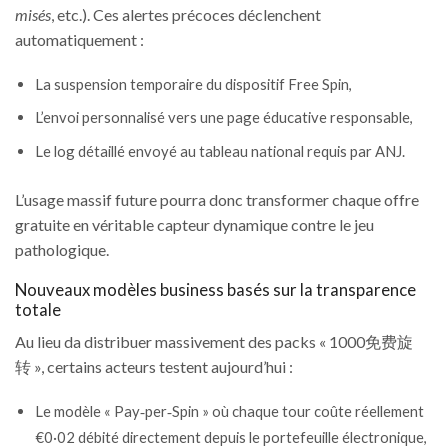
misés
, etc.). Ces alertes précoces déclenchent
automatiquement :
La suspension temporaire du dispositif Free Spin,
L’envoi personnalisé vers une page éducative responsable,
Le log détaillé envoyé au tableau national requis par ANJ.
L’usage massif future pourra donc transformer chaque offre
gratuite en véritable capteur dynamique contre le jeu
pathologique.
Nouveaux modèles business basés sur la transparence
totale
Au lieu da distribuer massivement des packs « 1000免费旋
转 », certains acteurs testent aujourd’hui :
Le modèle « Pay‑per‑Spin » où chaque tour coûte réellement
€0·02 débité directement depuis le portefeuille électronique,