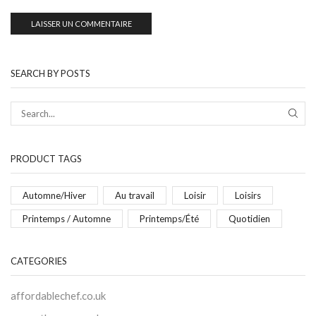
SEARCH BY POSTS
PRODUCT TAGS
Automne/Hiver
Au travail
Loisir
Loisirs
Printemps / Automne
Printemps/Été
Quotidien
CATEGORIES
affordablechef.co.uk