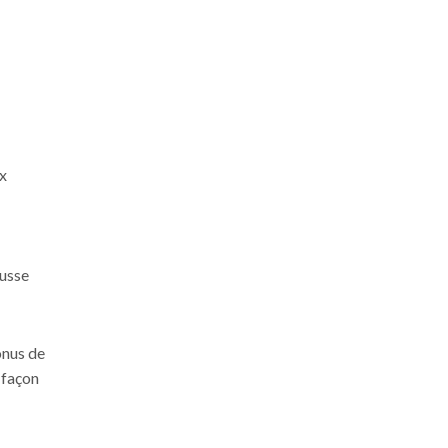
ux
ausse
onus de
 façon