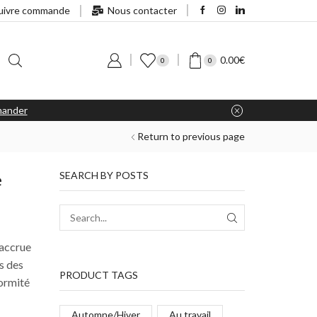
uivre commande
Nous contacter
0.00
€
0
0
ander
Return to previous page
e
SEARCH BY POSTS
 accrue
s des
PRODUCT TAGS
formité
Automne/Hiver
Au travail