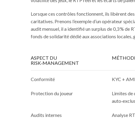
volatilité des jeux, le RTP réel et les écarts de paie
Lorsque ces contrôles fonctionnent, ils libèrent des
caritatives. Prenons l’exemple d’un opérateur spécia
audit mensuel, il a identifié un surplus de 0,3 % de 
fonds de solidarité dédié aux associations locales,
ASPECT DU
MÉTHOD
RISK‑MANAGEMENT
Conformité
KYC + AM
Protection du joueur
Limites de 
auto‑exclu
Audits internes
Analyse RTP