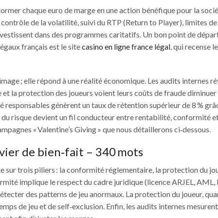
former chaque euro de marge en une action bénéfique pour la sociét
contrôle de la volatilité, suivi du RTP (Return to Player), limites de
investissent dans des programmes caritatifs. Un bon point de dépar
légaux français est le site
casino en ligne france légal
, qui recense l
image ; elle répond à une réalité économique. Les audits internes ré
e et la protection des joueurs voient leurs coûts de fraude diminuer
é responsables génèrent un taux de rétention supérieur de 8 % grâc
n du risque devient un fil conducteur entre rentabilité, conformité 
campagnes « Valentine’s Giving » que nous détaillerons ci‑dessous.
vier de bien‑fait – 340 mots
sur trois piliers : la conformité réglementaire, la protection du jo
ormité implique le respect du cadre juridique (licence ARJEL, AML,
détecter des patterns de jeu anormaux. La protection du joueur, quan
temps de jeu et de self‑exclusion. Enfin, les audits internes mesurent