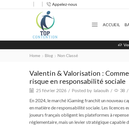
Appelez-nous
ACCUEIL
B
Ve
Home
Blog
Non Classé
Valentin & Valorisation : Comme
risque en responsabilité sociale
25 février 2026
/
Posted by
lalaouih
/
38
/
En 2024, le marché iGaming franchit un nouveau cap
en matière de responsabilité sociale. Les licences 
joueurs français obligent les plateformes à repense
réglementaire, mais un levier stratégique capable d