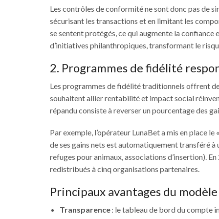
Les contrôles de conformité ne sont donc pas de simp
sécurisant les transactions et en limitant les comp
se sentent protégés, ce qui augmente la confiance e
d’initiatives philanthropiques, transformant le risqu
2. Programmes de fidélité respo
Les programmes de fidélité traditionnels offrent de
souhaitent allier rentabilité et impact social réi
répandu consiste à reverser un pourcentage des gai
Par exemple, l’opérateur LunaBet a mis en place le « 
de ses gains nets est automatiquement transféré à 
refuges pour animaux, associations d’insertion). En
redistribués à cinq organisations partenaires.
Principaux avantages du modèle 
Transparence
: le tableau de bord du compte in