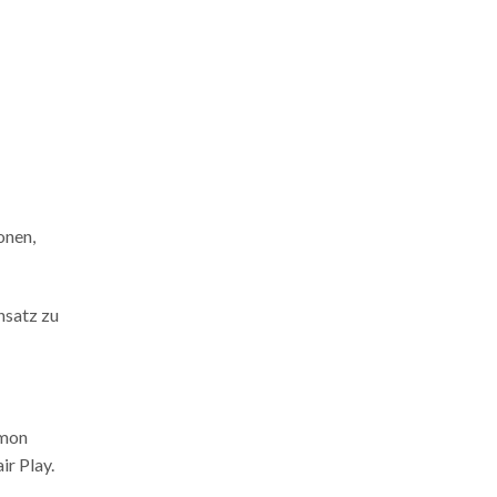
onen,
nsatz zu
emon
ir Play.