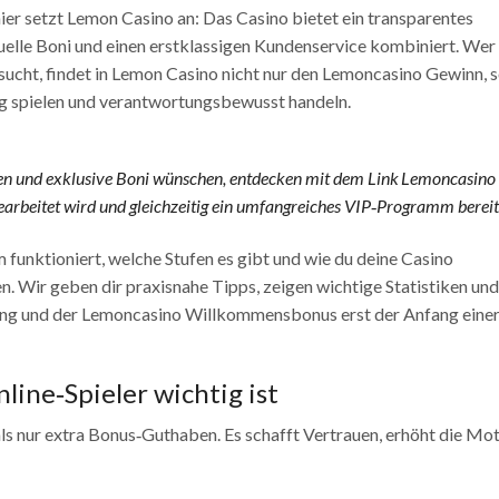
er setzt Lemon Casino an: Das Casino bietet ein transparentes
elle Boni und einen erstklassigen Kundenservice kombiniert. Wer
sucht, findet in Lemon Casino nicht nur den Lemoncasino Gewinn, 
ßig spielen und verantwortungsbewusst handeln.
ngen und exklusive Boni wünschen, entdecken mit dem Link Lemoncasin
earbeitet wird und gleichzeitig ein umfangreiches VIP‑Programm bereits
 funktioniert, welche Stufen es gibt und wie du deine Casino
en. Wir geben dir praxisnahe Tipps, zeigen wichtige Statistiken und
ng und der Lemoncasino Willkommensbonus erst der Anfang eine
ine‑Spieler wichtig ist
ls nur extra Bonus‑Guthaben. Es schafft Vertrauen, erhöht die Mot