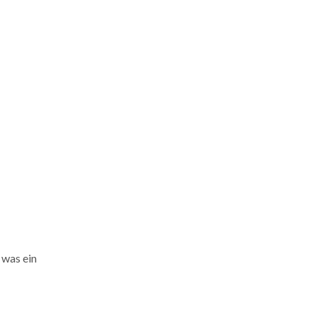
 was ein