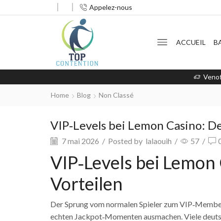
Appelez-nous
ACCUEIL
B
Venof
Home
Blog
Non Classé
VIP‑Levels bei Lemon Casino: De
7 mai 2026
/
Posted by
lalaouih
/
57
/
VIP‑Levels bei Lemon
Vorteilen
Der Sprung vom normalen Spieler zum VIP‑Member
echten Jackpot‑Momenten ausmachen. Viele deutsc