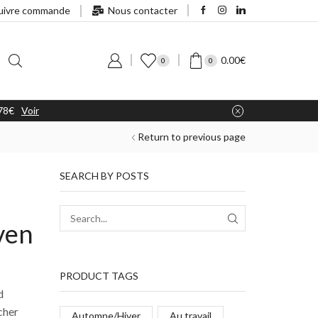
uivre commande
Nous contacter
0.00
€
0
0
.78€
Voir
Return to previous page
SEARCH BY POSTS
ven
PRODUCT TAGS
d
cher
Automne/Hiver
Au travail