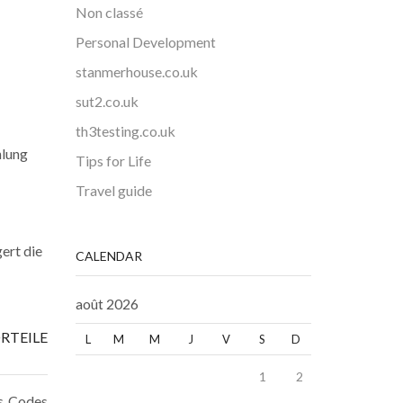
Non classé
Personal Development
stanmerhouse.co.uk
sut2.co.uk
th3testing.co.uk
hlung
Tips for Life
Travel guide
ert die
CALENDAR
août 2026
RTEILE
L
M
M
J
V
S
D
1
2
s‑Codes