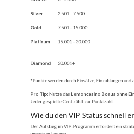
Silver
2.501 – 7.500
Gold
7.501 – 15.000
Platinum
15.001 – 30.000
Diamond
30.001+
*Punkte werden durch Einsätze, Einzahlungen und 
Pro Tip:
Nutze das
Lemoncasino Bonus ohne Ei
Jeder gespielte Cent zählt zur Punktzahl.
Wie du den VIP‑Status schnell e
Der Aufstieg im VIP‑Programm erfordert ein strateg
umsetzen kannst: