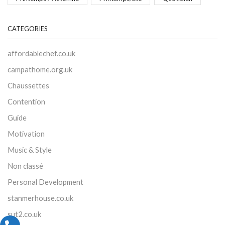
CATEGORIES
affordablechef.co.uk
campathome.org.uk
Chaussettes
Contention
Guide
Motivation
Music & Style
Non classé
Personal Development
stanmerhouse.co.uk
sut2.co.uk