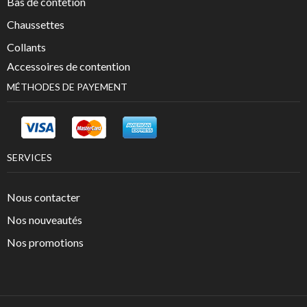
Bas de contetion
Chaussettes
Collants
Accessoires de contention
MÉTHODES DE PAYEMENT
SERVICES
Nous contacter
Nos nouveautés
Nos promotions