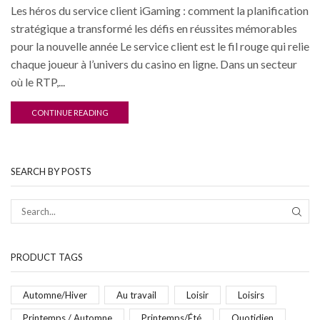
Les héros du service client iGaming : comment la planification
stratégique a transformé les défis en réussites mémorables
pour la nouvelle année Le service client est le fil rouge qui relie
chaque joueur à l’univers du casino en ligne. Dans un secteur
où le RTP,...
CONTINUE READING
SEARCH BY POSTS
PRODUCT TAGS
Automne/Hiver
Au travail
Loisir
Loisirs
Printemps / Automne
Printemps/Été
Quotidien