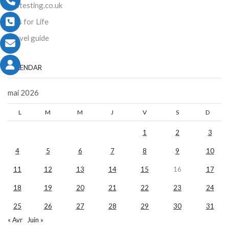
th3testing.co.uk
Tips for Life
Travel guide
CALENDAR
mai 2026
L
M
M
J
V
S
D
1
2
3
4
5
6
7
8
9
10
11
12
13
14
15
16
17
18
19
20
21
22
23
24
25
26
27
28
29
30
31
« Avr
Juin »