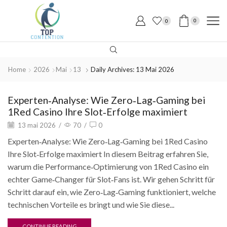
0
0
Home
2026
Mai
13
Daily Archives: 13 Mai 2026
Experten‑Analyse: Wie Zero‑Lag‑Gaming bei
1Red Casino Ihre Slot‑Erfolge maximiert
13 mai 2026
/
70
/
0
Experten‑Analyse: Wie Zero‑Lag‑Gaming bei 1Red Casino
Ihre Slot‑Erfolge maximiert In diesem Beitrag erfahren Sie,
warum die Performance‑Optimierung von 1Red Casino ein
echter Game‑Changer für Slot‑Fans ist. Wir gehen Schritt für
Schritt darauf ein, wie Zero‑Lag‑Gaming funktioniert, welche
technischen Vorteile es bringt und wie Sie diese...
CONTINUE READING