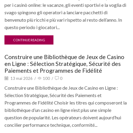
per i casinò online: le vacanze, gli eventi sportivi e la voglia di
svago spingono gli operatori a lanciare pacchetti di
benvenuto più ricchi e più vari rispetto al resto dell’anno. In
questo periodo i giocatori...
CONTINUE READING
Construire une Bibliothèque de Jeux de Casino
en Ligne : Sélection Stratégique, Sécurité des
Paiements et Programmes de Fidélité
13 mai 2026
/
100
/
0
Construire une Bibliothèque de Jeux de Casino en Ligne :
Sélection Stratégique, Sécurité des Paiements et
Programmes de Fidélité Choisir les titres qui composeront la
bibliothèque d’un casino en ligne n’est plus une simple
question de popularité. Les opérateurs doivent aujourd’hui
concilier performance technique, conformité...