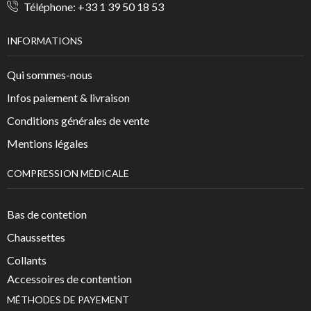
Téléphone:
+33 1 39 50 18 53
INFORMATIONS
Qui sommes-nous
Infos paiement & livraison
Conditions générales de vente
Mentions légales
COMPRESSION MÉDICALE
Bas de contetion
Chaussettes
Collants
Accessoires de contention
MÉTHODES DE PAYEMENT