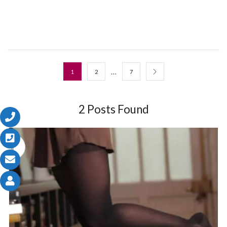
…
1
2
7
2
Posts Found