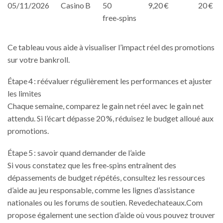
05/11/2026
Casino B
50
9,20 €
20 €
free‑spins
Ce tableau vous aide à visualiser l’impact réel des promotions
sur votre bankroll.
Étape 4 : réévaluer régulièrement les performances et ajuster
les limites
Chaque semaine, comparez le gain net réel avec le gain net
attendu. Si l’écart dépasse 20 %, réduisez le budget alloué aux
promotions.
Étape 5 : savoir quand demander de l’aide
Si vous constatez que les free‑spins entraînent des
dépassements de budget répétés, consultez les ressources
d’aide au jeu responsable, comme les lignes d’assistance
nationales ou les forums de soutien. Revedechateaux.Com
propose également une section d’aide où vous pouvez trouver