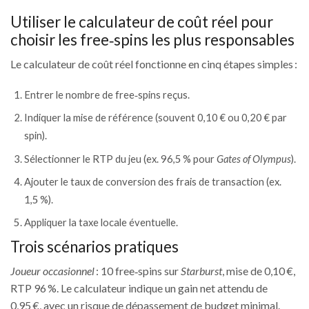
Utiliser le calculateur de coût réel pour
choisir les free‑spins les plus responsables
Le calculateur de coût réel fonctionne en cinq étapes simples :
Entrer le nombre de free‑spins reçus.
Indiquer la mise de référence (souvent 0,10 € ou 0,20 € par
spin).
Sélectionner le RTP du jeu (ex. 96,5 % pour
Gates of Olympus
).
Ajouter le taux de conversion des frais de transaction (ex.
1,5 %).
Appliquer la taxe locale éventuelle.
Trois scénarios pratiques
Joueur occasionnel
: 10 free‑spins sur
Starburst
, mise de 0,10 €,
RTP 96 %. Le calculateur indique un gain net attendu de
0,95 €, avec un risque de dépassement de budget minimal.