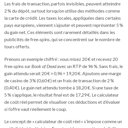
Les frais de transaction, parfois invisibles, peuvent atteindre
2 % du dépôt, surtout lorsqu’on utilise des méthodes comme
la carte de crédit. Les taxes locales, appliquées dans certains
pays européens, viennent s’ajouter et peuvent représenter 5 %
du gain net. Ces éléments sont rarement détaillés dans les
publicités de free‑spins, qui se concentrent sur le nombre de
tours offerts.
Prenons un exemple chiffré : vous misez 20 € et recevez 20
free‑spins sur
Book of Dead
avec un RTP de 96 %. Sans frais, le
gain attendu serait 20 € × 0,96 = 19,20 €. Ajoutons une marge
de casino de 3 % (0,60 €) et un frais de transaction de 2 %
(0,40 €). Le gain net attendu tombe à 18,20 €. Si une taxe de
5 % s’applique, le résultat final est de 17,29 €. Le calculateur
de coût réel permet de visualiser ces déductions et d’évaluer
si l’offre vaut réellement le coup.
Le concept de « calculateur de coût réel » s’impose comme un