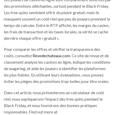
des promotions alléchantes, surtout pendant le Black Friday.
Les free‑spins semblent offrir du plaisir gratuit, mais ils
masquent souvent un coût réel que peu de joueurs prennent le
temps de calculer. Entre le RTP affiché, les marges du casino,
les frais de transaction et les taxes locales, la vérité se cache
derrière chaque offre « gratuit ».
Pour comparer les offres et vérifier la transparence des
coûts, consultez
Revedechateaux.com
. Ce site de revue et de
classement analyse les casinos en ligne, indique les conditions
de wagering, et aide les joueurs à identifier les plateformes
les plus fiables. En utilisant leurs évaluations, vous pouvez
éviter les pièges des promotions trop belles pour être vraies.
Dans cet article, nous présenterons un calculateur de coût
réel, nous expliquerons l’impact des free‑spins pendant le
Black Friday, et nous fournirons des bonnes pratiques
responsables. Find out more at