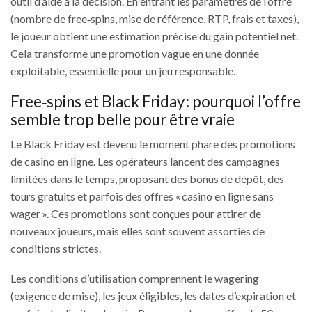
outil d’aide à la décision. En entrant les paramètres de l’offre
(nombre de free‑spins, mise de référence, RTP, frais et taxes),
le joueur obtient une estimation précise du gain potentiel net.
Cela transforme une promotion vague en une donnée
exploitable, essentielle pour un jeu responsable.
Free‑spins et Black Friday : pourquoi l’offre
semble trop belle pour être vraie
Le Black Friday est devenu le moment phare des promotions
de casino en ligne. Les opérateurs lancent des campagnes
limitées dans le temps, proposant des bonus de dépôt, des
tours gratuits et parfois des offres « casino en ligne sans
wager ». Ces promotions sont conçues pour attirer de
nouveaux joueurs, mais elles sont souvent assorties de
conditions strictes.
Les conditions d’utilisation comprennent le wagering
(exigence de mise), les jeux éligibles, les dates d’expiration et