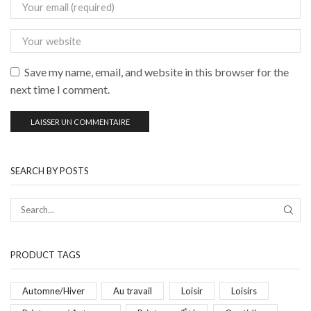
Save my name, email, and website in this browser for the
next time I comment.
SEARCH BY POSTS
PRODUCT TAGS
Automne/Hiver
Au travail
Loisir
Loisirs