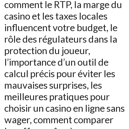
comment le RTP, la marge du
casino et les taxes locales
influencent votre budget, le
rôle des régulateurs dans la
protection du joueur,
l’importance d’un outil de
calcul précis pour éviter les
mauvaises surprises, les
meilleures pratiques pour
choisir un casino en ligne sans
wager, comment comparer