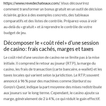
https://www.revedechateaux.com/
. Vous découvrirez
comment transformer un bonus gratuit en un outil de décision
éclairée, grâce à des exemples concrets, des tableaux
comparatifs et des listes de contrôle. Préparez‑vous à voir
au‑delà du « gratuit » et à reprendre le contrôle de votre
budget de jeu.
Décomposer le « coût réel » d’une session
de casino : frais cachés, marges et taxes
Le coût réel d’une session de casino ne se limite pas à la mise
initiale. Il comprend le retour au joueur (RTP), la marge du
casino, les frais de transaction (carte bancaire, e‑wallet) et les
taxes locales qui varient selon la juridiction. Le RTP, souvent
annoncé à 96 % pour des machines comme
Starburst
ou
Gonzo’s Quest
, indique la part moyenne des mises redistribuée
aux joueurs sur le long terme. Cependant, le casino ajoute sa
marge, généralement de 2 à 4 %, ce qui réduit le gain effectif.