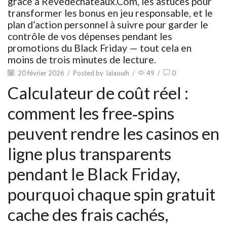
grâce à Revedechateaux.Com, les astuces pour
transformer les bonus en jeu responsable, et le
plan d’action personnel à suivre pour garder le
contrôle de vos dépenses pendant les
promotions du Black Friday — tout cela en
moins de trois minutes de lecture.
20 février 2026
/
Posted by
lalaouih
/
49
/
0
Calculateur de coût réel :
comment les free‑spins
peuvent rendre les casinos en
ligne plus transparents
pendant le Black Friday,
pourquoi chaque spin gratuit
cache des frais cachés,