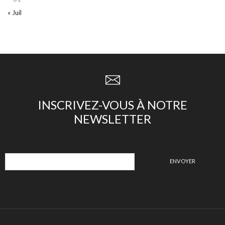
« Juil
INSCRIVEZ-VOUS À NOTRE
NEWSLETTER