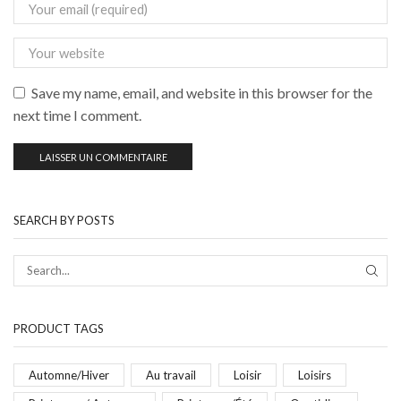
Save my name, email, and website in this browser for the
next time I comment.
SEARCH BY POSTS
PRODUCT TAGS
Automne/Hiver
Au travail
Loisir
Loisirs