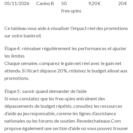
05/11/2026
Casino B
50
9,20 €
20 €
free‑spins
Ce tableau vous aide à visualiser l’impact réel des promotions
sur votre bankroll.
Étape 4 : réévaluer régulièrement les performances et ajuster
les limites
Chaque semaine, comparez le gain net réel avec le gain net
attendu. Si l’écart dépasse 20 %, réduisez le budget alloué aux
promotions.
Étape 5 : savoir quand demander de l’aide
Si vous constatez que les free‑spins entraînent des
dépassements de budget répétés, consultez les ressources
d’aide au jeu responsable, comme les lignes d’assistance
nationales ou les forums de soutien. Revedechateaux.Com
propose également une section d’aide où vous pouvez trouver