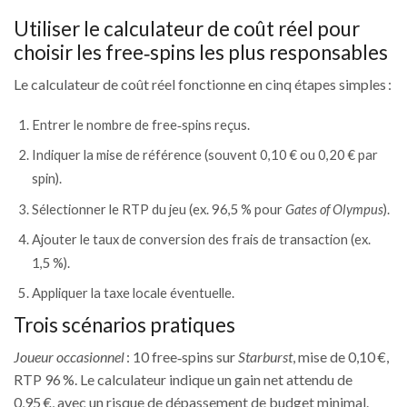
Utiliser le calculateur de coût réel pour
choisir les free‑spins les plus responsables
Le calculateur de coût réel fonctionne en cinq étapes simples :
Entrer le nombre de free‑spins reçus.
Indiquer la mise de référence (souvent 0,10 € ou 0,20 € par
spin).
Sélectionner le RTP du jeu (ex. 96,5 % pour
Gates of Olympus
).
Ajouter le taux de conversion des frais de transaction (ex.
1,5 %).
Appliquer la taxe locale éventuelle.
Trois scénarios pratiques
Joueur occasionnel
: 10 free‑spins sur
Starburst
, mise de 0,10 €,
RTP 96 %. Le calculateur indique un gain net attendu de
0,95 €, avec un risque de dépassement de budget minimal.