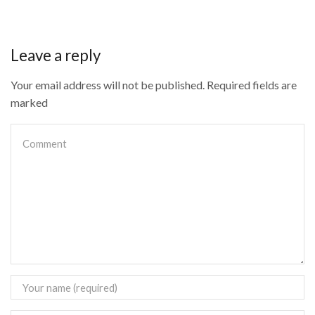
Leave a reply
Your email address will not be published. Required fields are
marked