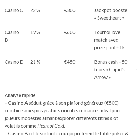
Casino C
22 %
€300
Jackpot boosté
« Sweetheart »
Casino
19 %
€600
Tournoi love‐
D
match avec
prize pool €1k
Casino E
21 %
€450
Bonus cash +50
tours « Cupid’s
Arrow »
Analyse rapide :
–
Casino A
séduit grâce à son plafond généreux (€500)
combiné aux spins gratuits orientés romance ; idéal pour
joueurs modestes aimant explorer différents titres slot
volatils comme
Heart of Gold
.
–
Casino B
cible surtout ceux qui préfèrent le table poker &