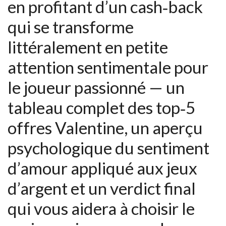
en profitant d’un cash‑back
qui se transforme
littéralement en petite
attention sentimentale pour
le joueur passionné — un
tableau complet des top‑5
offres Valentine, un aperçu
psychologique du sentiment
d’amour appliqué aux jeux
d’argent et un verdict final
qui vous aidera à choisir le