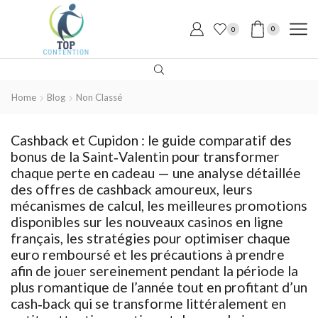
0
0
Home
Blog
Non Classé
Cashback et Cupidon : le guide comparatif des
bonus de la Saint‑Valentin pour transformer
chaque perte en cadeau — une analyse détaillée
des offres de cashback amoureux, leurs
mécanismes de calcul, les meilleures promotions
disponibles sur les nouveaux casinos en ligne
français, les stratégies pour optimiser chaque
euro remboursé et les précautions à prendre
afin de jouer sereinement pendant la période la
plus romantique de l’année tout en profitant d’un
cash‑back qui se transforme littéralement en