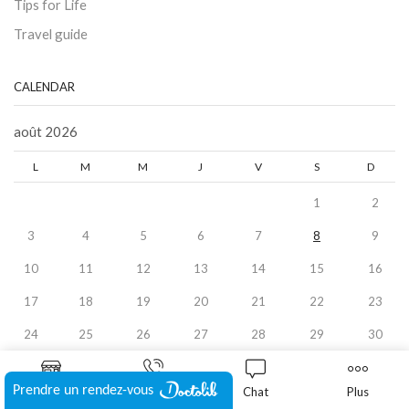
Tips for Life
Travel guide
CALENDAR
août 2026
L
M
M
J
V
S
D
1
2
3
4
5
6
7
8
9
10
11
12
13
14
15
16
17
18
19
20
21
22
23
24
25
26
27
28
29
30
31
Prendre un rendez-vous
Boutique
Appeler
Chat
Plus
« Juil