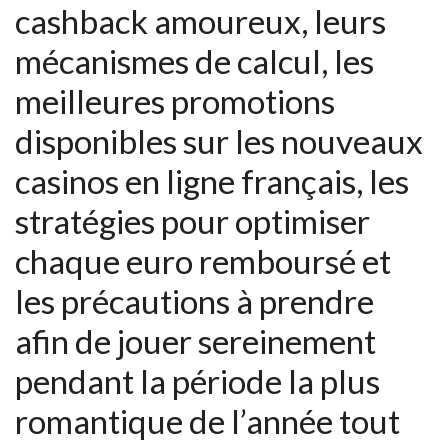
cashback amoureux, leurs
mécanismes de calcul, les
meilleures promotions
disponibles sur les nouveaux
casinos en ligne français, les
stratégies pour optimiser
chaque euro remboursé et
les précautions à prendre
afin de jouer sereinement
pendant la période la plus
romantique de l’année tout