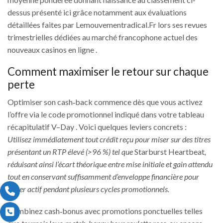
dessus présenté ici grâce notamment aux évaluations
détaillées faites par Lemouvementradical.Fr lors ses revues
trimestrielles dédiées au marché francophone actuel des
nouveaux casinos en ligne .
Comment maximiser le retour sur chaque
perte
Optimiser son cash‑back commence dès que vous activez
l’offre via le code promotionnel indiqué dans votre tableau
récapitulatif V–Day . Voici quelques leviers concrets :
Utilisez immédiatement tout crédit reçu pour miser sur des titres
présentant un RTP élevé (>96 %) tel que
Starburst Heartbeat
,
réduisant ainsi l’écart théorique entre mise initiale et gain attendu
tout en conservant suffisamment d’enveloppe financière pour
rester actif pendant plusieurs cycles promotionnels.
Combinez cash‑bonus avec promotions ponctuelles telles