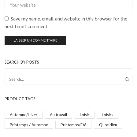
Save my name, email, and website in this browser for the
next time I comment.
SEARCH BY POSTS
PRODUCT TAGS
Automne/Hiver
Au travail
Loisir
Loisirs
Printemps / Automne
Printemps/Été
Quotidien