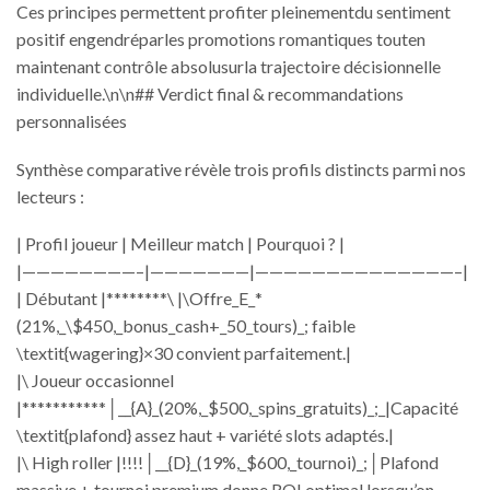
Ces principes permettent profiter pleinementdu sentiment
positif engendréparles promotions romantiques touten
maintenant contrôle absolusurla trajectoire décisionnelle
individuelle.\n\n## Verdict final & recommandations
personnalisées
Synthèse comparative révèle trois profils distincts parmi nos
lecteurs :
| Profil joueur | Meilleur match | Pourquoi ? |
|————————–|———————|——————————————–|
| Débutant |********\ |\Offre_E_*
(21%,_\$450,_bonus_cash+_50_tours)_; faible
\textit{wagering}×30 convient parfaitement.|
|\ Joueur occasionnel
|***********│__{A}_(20%,_$500,_spins_gratuits)_;_|Capacité
\textit{plafond} assez haut + variété slots adaptés.|
|\ High roller |!!!!│__{D}_(19%,_$600,_tournoi)_;│Plafond
massive + tournoi premium donne ROI optimal lorsqu’on