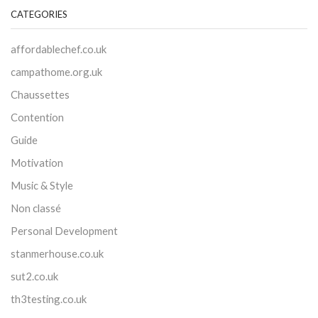
CATEGORIES
affordablechef.co.uk
campathome.org.uk
Chaussettes
Contention
Guide
Motivation
Music & Style
Non classé
Personal Development
stanmerhouse.co.uk
sut2.co.uk
th3testing.co.uk