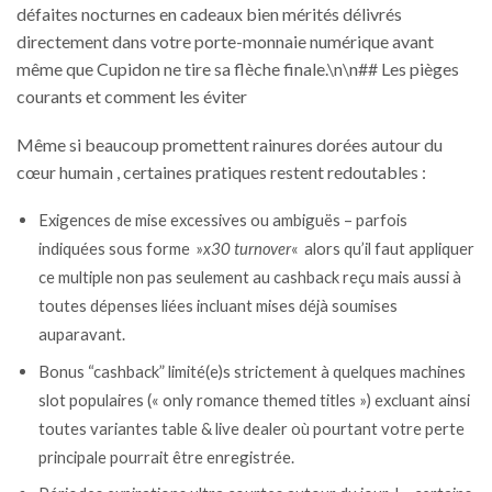
défaites nocturnes en cadeaux bien mérités délivrés
directement dans votre porte-monnaie numérique avant
même que Cupidon ne tire sa flèche finale.\n\n## Les pièges
courants et comment les éviter
Même si beaucoup promettent rainures dorées autour du
cœur humain , certaines pratiques restent redoutables :
Exigences de mise excessives ou ambiguës – parfois
indiquées sous forme »
x30 turnover
« alors qu’il faut appliquer
ce multiple non pas seulement au cashback reçu mais aussi à
toutes dépenses liées incluant mises déjà soumises
auparavant.
Bonus “cashback” limité(e)s strictement à quelques machines
slot populaires (« only romance themed titles ») excluant ainsi
toutes variantes table & live dealer où pourtant votre perte
principale pourrait être enregistrée.