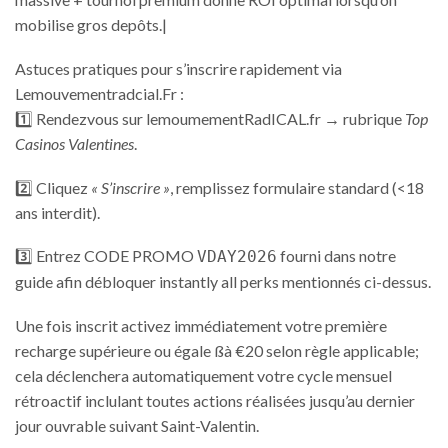
mobilise gros depôts.|
Astuces pratiques pour s’inscrire rapidement via
Lemouvementradcial.Fr :
1️⃣ Rendez­vous sur lemoumementRadICAL.fr → rubrique
Top
Casinos Valentines
.
2️⃣ Cliquez
« S’inscrire »
, remplissez formulaire standard (<18
ans interdit).
3️⃣ Entrez CODE PROMO
fourni dans notre
VDAY2026
guide afin débloquer instantly all perks mentionnés ci-dessus.
Une fois inscrit activez immédiatement votre première
recharge supérieure ou égale ßà €20 selon règle applicable;
cela déclenchera automatiquement votre cycle mensuel
rétroactif inclu­lant toutes actions réalisées jusqu’au dernier
jour ouvrable suivant Saint-Valentin.