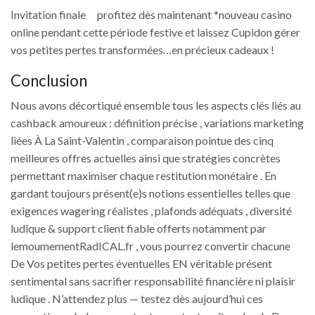
Invitation finale profitez dès maintenant *nouveau casino
online​ pendant cette période festive et laissez Cupidon gérer
vos petites pertes transformées…en précieux cadeaux !
Conclusion
Nous avons décortiqué ensemble tous les aspects clés liés au
cashback amoureux : définition précise , variations marketing
liées À La Saint-Valentin , comparaison pointue des cinq
meilleures offres actuelles ainsi que stratégies concrètes
permettant maximiser chaque restitution monétaire . En
gardant toujours présent(e)s notions essentielles telles que
exigences wagering réalistes , plafonds adéquats , diversité
ludique & support client fiable offerts notamment par
lemoumementRadICAL.fr , vous pourrez convertir chacune
De Vos petites pertes éventuelles EN véritable présent
sentimental sans sacrifier responsabilité financière ni plaisir
ludique . N’attendez plus — testez dès aujourd’hui ces