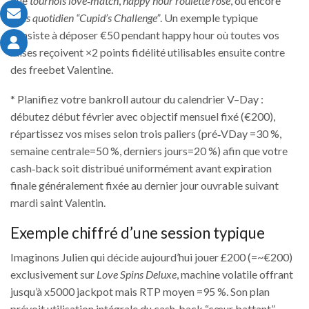
que
tournois love‑match
,
happy hour roulette rose
, ou encore
défis quotidien “Cupid’s Challenge”
. Un exemple typique
consiste à déposer €50 pendant happy hour où toutes vos
mises reçoivent ×2 points fidélité utilisables ensuite contre
des freebet Valentine.
* Planifiez votre bankroll autour du calendrier V–Day :
débutez début février avec objectif mensuel fixé (€200),
répartissez vos mises selon trois paliers (pré‐VDay =30 %,
semaine centrale=50 %, derniers jours=20 %) afin que votre
cash‑back soit distribué uniformément avant expiration
finale généralement fixée au dernier jour ouvrable suivant
mardi saint Valentin.
Exemple chiffré d’une session typique
Imaginons Julien qui décide aujourd’hui jouer £200 (=~€200)
exclusivement sur
Love Spins Deluxe
, machine volatile offrant
jusqu’à x5000 jackpot mais RTP moyen =95 %. Son plan
prévoit utilisation intégrale du cash‐back “cœur battant”