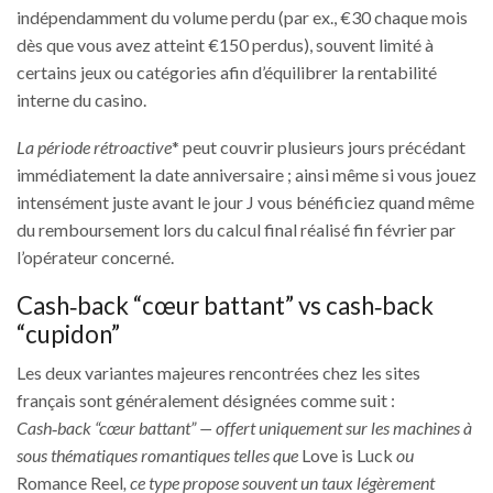
indépendamment du volume perdu (par ex., €30 chaque mois
dès que vous avez atteint €150 perdus), souvent limité à
certains jeux ou catégories afin d’équilibrer la rentabilité
interne du casino.
La
période rétroactive
* peut couvrir plusieurs jours précédant
immédiatement la date anniversaire ; ainsi même si vous jouez
intensément juste avant le jour J vous bénéficiez quand même
du remboursement lors du calcul final réalisé fin février par
l’opérateur concerné.
Cash‑back “cœur battant” vs cash‑back
“cupidon”
Les deux variantes majeures rencontrées chez les sites
français sont généralement désignées comme suit :
Cash‑back “cœur battant”
— offert uniquement sur les machines à
sous thématiques romantiques telles que
Love is Luck
ou
Romance Reel
, ce type propose souvent un taux légèrement