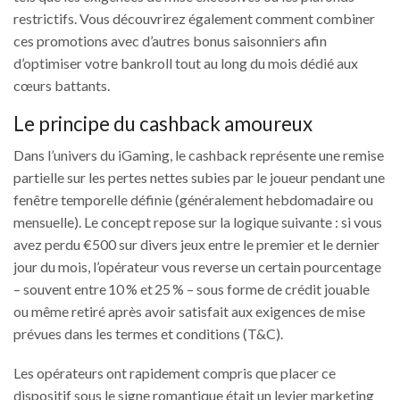
restrictifs. Vous découvrirez également comment combiner
ces promotions avec d’autres bonus saisonniers afin
d’optimiser votre bankroll tout au long du mois dédié aux
cœurs battants.
Le principe du cashback amoureux
Dans l’univers du iGaming, le cashback représente une remise
partielle sur les pertes nettes subies par le joueur pendant une
fenêtre temporelle définie (généralement hebdomadaire ou
mensuelle). Le concept repose sur la logique suivante : si vous
avez perdu €500 sur divers jeux entre le premier et le dernier
jour du mois, l’opérateur vous reverse un certain pourcentage
– souvent entre 10 % et 25 % – sous forme de crédit jouable
ou même retiré après avoir satisfait aux exigences de mise
prévues dans les termes et conditions (T&C).
Les opérateurs ont rapidement compris que placer ce
dispositif sous le signe romantique était un levier marketing