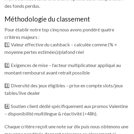
des fonds perdus.
Méthodologie du classement
Pour établir notre top cinq nous avons pondéré quatre
critères majeurs :
1️⃣ Valeur effective du cashback – calculée comme (% ×
moyenne pertes estimées)/plafond réel
2️⃣ Exigences de mise – facteur multiplicateur appliqué au
montant remboursé avant retrait possible
3️⃣ Diversité des jeux éligibles – prise en compte slots/jeux
tables/live dealer
4️⃣ Soutien client dédié spécifiquement aux promos Valentine
– disponibilité multilingue & réactivité (<48h).
Chaque critère reçoit une note sur dix puis nous obtenons une
moyenne pondérée donnant naissance au classement ci-