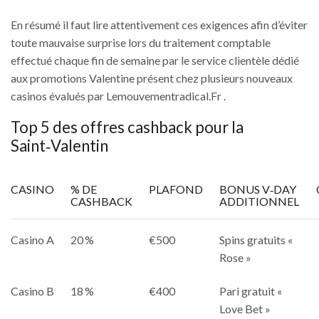
En résumé il faut lire attentivement ces exigences afin d’éviter
toute mauvaise surprise lors du traitement comptable
effectué chaque fin de semaine par le service clientèle dédié
aux promotions Valentine présent chez plusieurs nouveaux
casinos évalués par Lemouvementradical.Fr .
Top 5 des offres cashback pour la
Saint‑Valentin
CASINO
% DE
PLAFOND
BONUS V‑DAY
CASHBACK
ADDITIONNEL
Casino A
20 %
€500
Spins gratuits «
Rose »
Casino B
18 %
€400
Pari gratuit «
Love Bet »