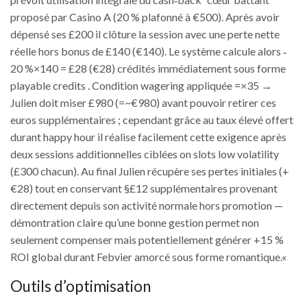
proposé par Casino A (20 % plafonné à €500). Après avoir
dépensé ses £200 il clôture la session avec une perte nette
réelle hors bonus de £140 (€140). Le système calcule alors ‑
20 %×140 = £28 (€28) crédités immédiatement sous forme
playable credits . Condition wagering appliquée =×35 →
Julien doit miser £980 (=~€980) avant pouvoir retirer ces
euros supplémentaires ; cependant grâce au taux élevé offert
durant happy hour il réalise facilement cette exigence après
deux sessions additionnelles ciblées on slots low volatility
(£300 chacun). Au final Julien récupère ses pertes initiales (+
€28) tout en conservant §£12 supplémentaires provenant
directement depuis son activité normale hors promotion —
démontration claire qu’une bonne gestion permet non
seulement compenser mais potentiellement générer +15 %
ROI global durant Febvier amorcé sous forme romantique.«
Outils d’optimisation