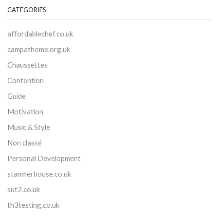
CATEGORIES
affordablechef.co.uk
campathome.org.uk
Chaussettes
Contention
Guide
Motivation
Music & Style
Non classé
Personal Development
stanmerhouse.co.uk
sut2.co.uk
th3testing.co.uk