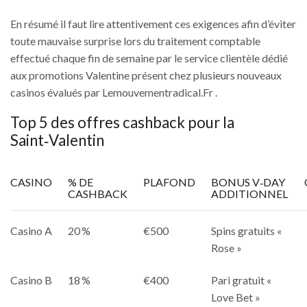
En résumé il faut lire attentivement ces exigences afin d’éviter
toute mauvaise surprise lors du traitement comptable
effectué chaque fin de semaine par le service clientèle dédié
aux promotions Valentine présent chez plusieurs nouveaux
casinos évalués par Lemouvementradical.Fr .
Top 5 des offres cashback pour la
Saint‑Valentin
CASINO
% DE
PLAFOND
BONUS V‑DAY
CASHBACK
ADDITIONNEL
Casino A
20 %
€500
Spins gratuits «
Rose »
Casino B
18 %
€400
Pari gratuit «
Love Bet »