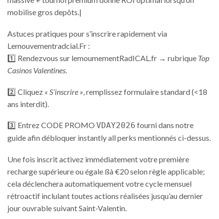
mobilise gros depôts.|
Astuces pratiques pour s’inscrire rapidement via
Lemouvementradcial.Fr :
1️⃣ Rendez­vous sur lemoumementRadICAL.fr → rubrique
Top
Casinos Valentines
.
2️⃣ Cliquez
« S’inscrire »
, remplissez formulaire standard (<18
ans interdit).
3️⃣ Entrez CODE PROMO
fourni dans notre
VDAY2026
guide afin débloquer instantly all perks mentionnés ci-dessus.
Une fois inscrit activez immédiatement votre première
recharge supérieure ou égale ßà €20 selon règle applicable;
cela déclenchera automatiquement votre cycle mensuel
rétroactif inclu­lant toutes actions réalisées jusqu’au dernier
jour ouvrable suivant Saint-Valentin.