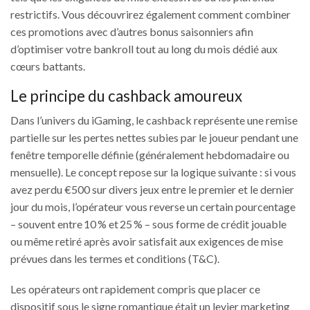
restrictifs. Vous découvrirez également comment combiner
ces promotions avec d’autres bonus saisonniers afin
d’optimiser votre bankroll tout au long du mois dédié aux
cœurs battants.
Le principe du cashback amoureux
Dans l’univers du iGaming, le cashback représente une remise
partielle sur les pertes nettes subies par le joueur pendant une
fenêtre temporelle définie (généralement hebdomadaire ou
mensuelle). Le concept repose sur la logique suivante : si vous
avez perdu €500 sur divers jeux entre le premier et le dernier
jour du mois, l’opérateur vous reverse un certain pourcentage
– souvent entre 10 % et 25 % – sous forme de crédit jouable
ou même retiré après avoir satisfait aux exigences de mise
prévues dans les termes et conditions (T&C).
Les opérateurs ont rapidement compris que placer ce
dispositif sous le signe romantique était un levier marketing