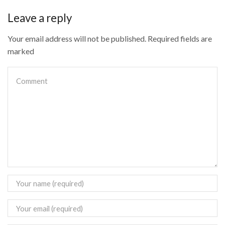
Leave a reply
Your email address will not be published. Required fields are
marked