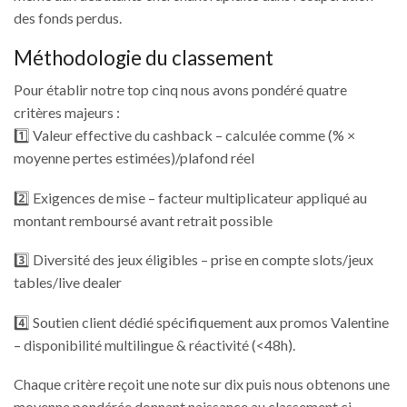
des fonds perdus.
Méthodologie du classement
Pour établir notre top cinq nous avons pondéré quatre
critères majeurs :
1️⃣ Valeur effective du cashback – calculée comme (% ×
moyenne pertes estimées)/plafond réel
2️⃣ Exigences de mise – facteur multiplicateur appliqué au
montant remboursé avant retrait possible
3️⃣ Diversité des jeux éligibles – prise en compte slots/jeux
tables/live dealer
4️⃣ Soutien client dédié spécifiquement aux promos Valentine
– disponibilité multilingue & réactivité (<48h).
Chaque critère reçoit une note sur dix puis nous obtenons une
moyenne pondérée donnant naissance au classement ci-