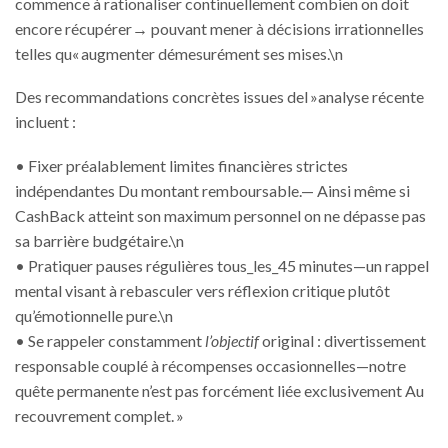
commence à rationaliser continuellement combien on doit
encore récupérer→ pouvant mener à décisions irrationnelles
telles qu« augmenter démesurément ses mises.\n
Des recommandations concrètes issues del »analyse récente
incluent :
• Fixer préalablement limites financières strictes
indépendantes Du montant remboursable.— Ainsi même si
CashBack atteint son maximum personnel on ne dépasse pas
sa barrière budgétaire.\n
• Pratiquer pauses régulières tous_les_45 minutes—un rappel
mental visant à rebasculer vers réflexion critique plutôt
qu’émotionnelle pure.\n
• Se rappeler constamment
l’objectif
original : divertissement
responsable couplé à récompenses occasionnelles—notre
quête permanente n’est pas forcément liée exclusivement Au
recouvrement complet. »