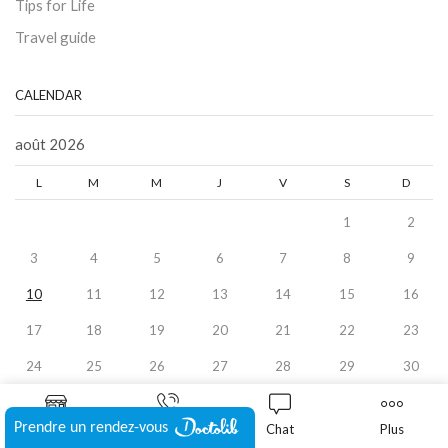
Tips for Life
Travel guide
CALENDAR
août 2026
L
M
M
J
V
S
D
1
2
3
4
5
6
7
8
9
10
11
12
13
14
15
16
17
18
19
20
21
22
23
24
25
26
27
28
29
30
31
Prendre un rendez-vous
Boutique
Appeler
Chat
Plus
« Juil