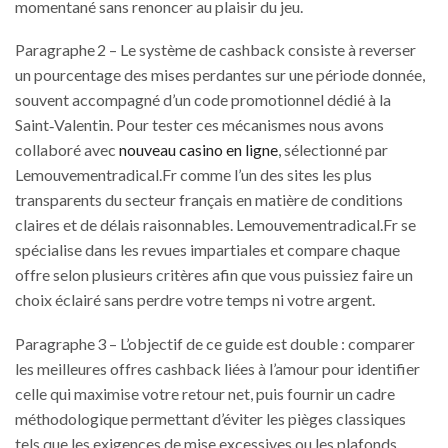
momentané sans renoncer au plaisir du jeu.
Paragraphe 2 – Le système de cashback consiste à reverser
un pourcentage des mises perdantes sur une période donnée,
souvent accompagné d’un code promotionnel dédié à la
Saint‑Valentin. Pour tester ces mécanismes nous avons
collaboré avec
nouveau casino en ligne
, sélectionné par
Lemouvementradical.Fr comme l’un des sites les plus
transparents du secteur français en matière de conditions
claires et de délais raisonnables. Lemouvementradical.Fr se
spécialise dans les revues impartiales et compare chaque
offre selon plusieurs critères afin que vous puissiez faire un
choix éclairé sans perdre votre temps ni votre argent.
Paragraphe 3 – L’objectif de ce guide est double : comparer
les meilleures offres cashback liées à l’amour pour identifier
celle qui maximise votre retour net, puis fournir un cadre
méthodologique permettant d’éviter les pièges classiques
tels que les exigences de mise excessives ou les plafonds