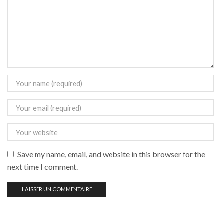
Save my name, email, and website in this browser for the
next time I comment.