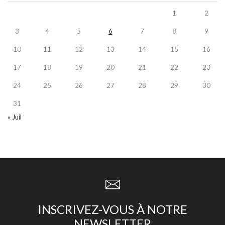
1
2
3
4
5
6
7
8
9
10
11
12
13
14
15
16
17
18
19
20
21
22
23
24
25
26
27
28
29
30
31
« Juil
INSCRIVEZ-VOUS À NOTRE
NEWSLETTER