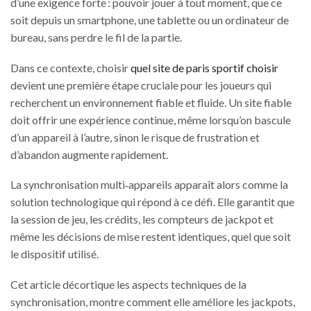
d’une exigence forte : pouvoir jouer à tout moment, que ce
soit depuis un smartphone, une tablette ou un ordinateur de
bureau, sans perdre le fil de la partie.
Dans ce contexte, choisir
quel site de paris sportif choisir
devient une première étape cruciale pour les joueurs qui
recherchent un environnement fiable et fluide. Un site fiable
doit offrir une expérience continue, même lorsqu’on bascule
d’un appareil à l’autre, sinon le risque de frustration et
d’abandon augmente rapidement.
La synchronisation multi‑appareils apparaît alors comme la
solution technologique qui répond à ce défi. Elle garantit que
la session de jeu, les crédits, les compteurs de jackpot et
même les décisions de mise restent identiques, quel que soit
le dispositif utilisé.
Cet article décortique les aspects techniques de la
synchronisation, montre comment elle améliore les jackpots,