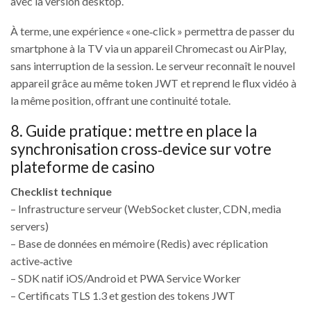
avec la version desktop.
À terme, une expérience « one‑click » permettra de passer du
smartphone à la TV via un appareil Chromecast ou AirPlay,
sans interruption de la session. Le serveur reconnaît le nouvel
appareil grâce au même token JWT et reprend le flux vidéo à
la même position, offrant une continuité totale.
8. Guide pratique : mettre en place la
synchronisation cross‑device sur votre
plateforme de casino
Checklist technique
– Infrastructure serveur (WebSocket cluster, CDN, media
servers)
– Base de données en mémoire (Redis) avec réplication
active‑active
– SDK natif iOS/Android et PWA Service Worker
– Certificats TLS 1.3 et gestion des tokens JWT