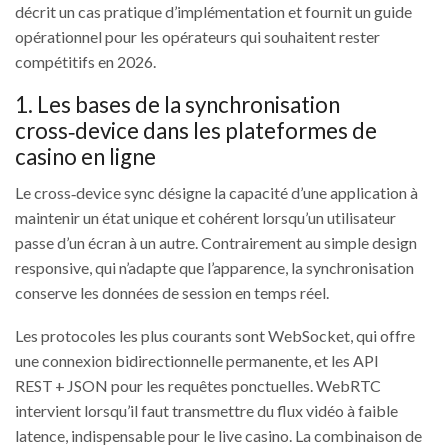
décrit un cas pratique d’implémentation et fournit un guide
opérationnel pour les opérateurs qui souhaitent rester
compétitifs en 2026.
1. Les bases de la synchronisation
cross‑device dans les plateformes de
casino en ligne
Le cross‑device sync désigne la capacité d’une application à
maintenir un état unique et cohérent lorsqu’un utilisateur
passe d’un écran à un autre. Contrairement au simple design
responsive, qui n’adapte que l’apparence, la synchronisation
conserve les données de session en temps réel.
Les protocoles les plus courants sont WebSocket, qui offre
une connexion bidirectionnelle permanente, et les API
REST + JSON pour les requêtes ponctuelles. WebRTC
intervient lorsqu’il faut transmettre du flux vidéo à faible
latence, indispensable pour le live casino. La combinaison de