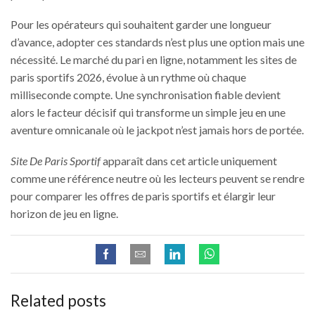
Pour les opérateurs qui souhaitent garder une longueur
d’avance, adopter ces standards n’est plus une option mais une
nécessité. Le marché du pari en ligne, notamment les sites de
paris sportifs 2026, évolue à un rythme où chaque
milliseconde compte. Une synchronisation fiable devient
alors le facteur décisif qui transforme un simple jeu en une
aventure omnicanale où le jackpot n’est jamais hors de portée.
Site De Paris Sportif
apparaît dans cet article uniquement
comme une référence neutre où les lecteurs peuvent se rendre
pour comparer les offres de paris sportifs et élargir leur
horizon de jeu en ligne.
Related posts