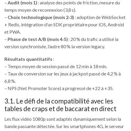
–
Audit (mois 1)
: analyse des points de friction, mesure du
temps moyen de reconnexion (3,8 s).
–
Choix technologique (mois 2‑3)
: adoption de WebSocket
+ Redis, intégration d’un SDK propriétaire pour iOS, Android
et PWA.
–
Phase de test A/B (mois 4‑5)
: 20 % du trafic a utilisé la
version synchronisée, l’autre 80 % la version legacy.
Résultats quantitatifs
:
– Temps moyen de session passé de 12 min à 18 min.
– Taux de conversion sur les jeux à jackpot passé de 4,2 % à
6,8 %.
– NPS (Net Promoter Score) a progressé de +22 à +35.
3.1. Le défi de la compatibilité avec les
tables de craps et de baccarat en direct
Les flux vidéo 1080p sont adaptés dynamiquement selon la
bande passante détectée. Sur les smartphones 4G, le serveur