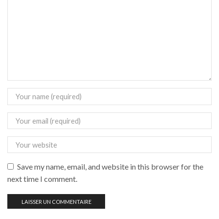
Save my name, email, and website in this browser for the
next time I comment.