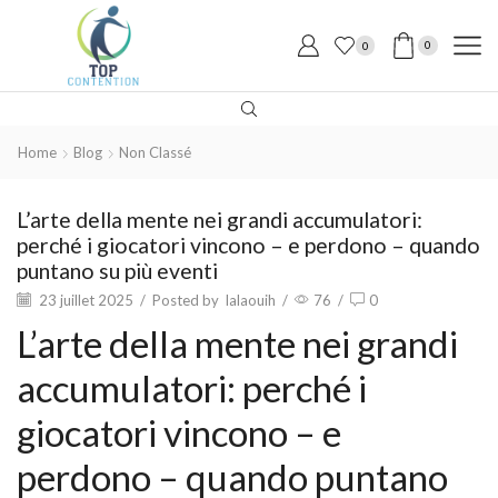
0
0
Home
Blog
Non Classé
L’arte della mente nei grandi accumulatori:
perché i giocatori vincono – e perdono – quando
puntano su più eventi
23 juillet 2025
/
Posted by
lalaouih
/
76
/
0
L’arte della mente nei grandi
accumulatori: perché i
giocatori vincono – e
perdono – quando puntano