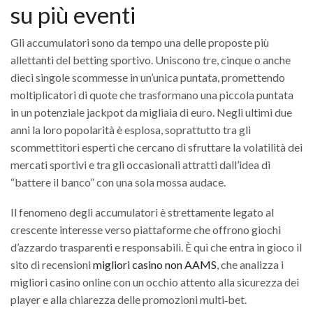
su più eventi
Gli accumulatori sono da tempo una delle proposte più
allettanti del betting sportivo. Uniscono tre, cinque o anche
dieci singole scommesse in un’unica puntata, promettendo
moltiplicatori di quote che trasformano una piccola puntata
in un potenziale jackpot da migliaia di euro. Negli ultimi due
anni la loro popolarità è esplosa, soprattutto tra gli
scommettitori esperti che cercano di sfruttare la volatilità dei
mercati sportivi e tra gli occasionali attratti dall’idea di
“battere il banco” con una sola mossa audace.
Il fenomeno degli accumulatori è strettamente legato al
crescente interesse verso piattaforme che offrono giochi
d’azzardo trasparenti e responsabili. È qui che entra in gioco il
sito di recensioni
migliori casino non AAMS
, che analizza i
migliori casino online con un occhio attento alla sicurezza dei
player e alla chiarezza delle promozioni multi‑bet.