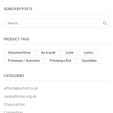
SEARCH BY POSTS
PRODUCT TAGS
Automne/Hiver
Au travail
Loisir
Loisirs
Printemps / Automne
Printemps/Été
Quotidien
CATEGORIES
affordablechef.co.uk
campathome.org.uk
Chaussettes
Contention