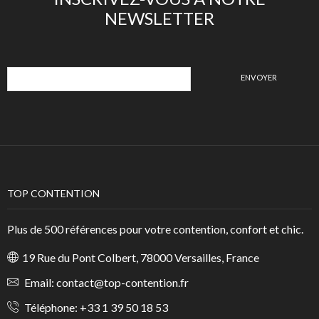
NEWSLETTER
TOP CONTENTION
Plus de 500 références pour votre contention, confort et chic.
19 Rue du Pont Colbert, 78000 Versailles, France
Email:
contact@top-contention.fr
Téléphone:
+33 1 39 50 18 53