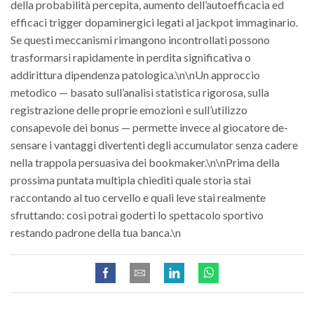
della probabilità percepita, aumento dell’autoefficacia ed
efficaci trigger dopaminergici legati al jackpot immaginario.
Se questi meccanismi rimangono incontrollati possono
trasformarsi rapidamente in perdita significativa o
addirittura dipendenza patologica.\n\nUn approccio
metodico — basato sull’analisi statistica rigorosa, sulla
registrazione delle proprie emozioni e sull’utilizzo
consapevole dei bonus — permette invece al giocatore de­
sen­sa­re i vantaggi divertenti degli accumulator​ senza cadere
nella trappola persuasiva dei bookmaker.\n\nPrima della
prossima puntata multipla chiediti quale storia stai
raccontando al tuo cervello e quali leve stai realmente
sfruttando: così potrai goderti lo spettacolo sportivo
restando padron​e della tua banca.\n