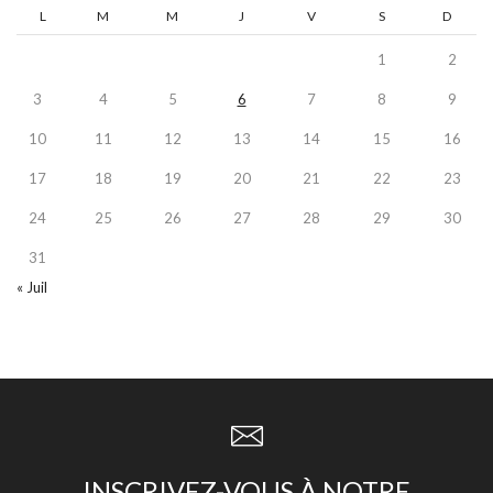
L
M
M
J
V
S
D
1
2
3
4
5
6
7
8
9
10
11
12
13
14
15
16
17
18
19
20
21
22
23
24
25
26
27
28
29
30
31
« Juil
INSCRIVEZ-VOUS À NOTRE