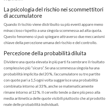
La psicologia del rischio nei scommettitori
di accumulatore
Quando il rischio viene distribuito su più eventi appare meno
minaccioso rispetto a una singola scommessa ad alta quota.
Questo fenomeno si può spiegare attraverso due meccanismi
chiave della percezione umana del rischio e del controllo.
Percezione della probabilità diluita
Dividere una quota elevata in più parti fa sembrare il risultato
complessivo più “sicuro”. Se una scommessa singola ha una
probabilità implicita del 20 %, l’accumulatore su tre partite
con quote pari a 1,5 ogni volta suggerisce una probabilità
combinata intorno al 33 %, anche se matematicamente
rimane intorno al 12 %. Il cervello tende a dare più peso alla
media aritmetica delle quote visibili piuttosto che al prodotto
reale delle probabilità individuali.