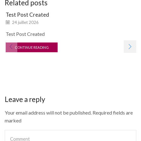
Related posts
Test Post Created
24 juillet 2026
Test Post Created
CONTINUE READING
Leave a reply
Your email address will not be published. Required fields are
marked