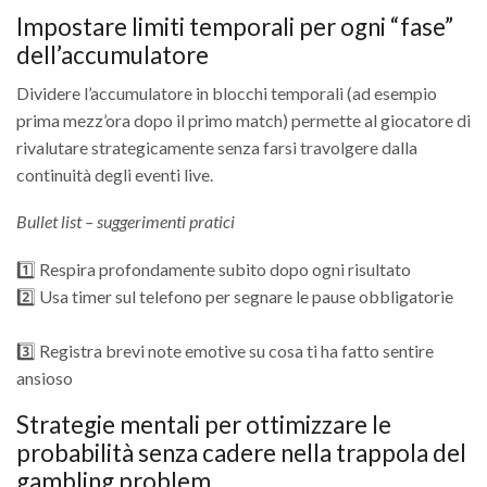
Impostare limiti temporali per ogni “fase”
dell’accumulatore
Dividere l’accumulatore in blocchi temporali (ad esempio
prima mezz’ora dopo il primo match) permette al giocatore di
rivalutare strategicamente senza farsi travolgere dalla
continuità degli eventi live.
Bullet list – suggerimenti pratici
1️⃣ Respira profondamente subito dopo ogni risultato
2️⃣ Usa timer sul telefono per segnare le pause obbligatorie
3️⃣ Registra brevi note emotive su cosa ti ha fatto sentire
ansioso
Strategie mentali per ottimizzare le
probabilità senza cadere nella trappola del
gambling problem