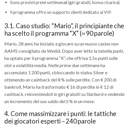
Sono previsti premi settimanali (giri gratuiti, bonus ricarica).
Il programma offre un supporto clienti dedicato ai VIP.
3.1. Caso studio: “Mario”, il principiante che
ha scelto il programma “X” (≈ 90 parole)
Mario, 28 anni, ha iniziato a giocare su un nuovo casino non
AAMS consigliato da Wedid. Dopo aver letto la tabella punti,
ha optato per il programma “X”, che offriva 1,5x punti sulle
slot a volatilità media. Nelle prime due settimane ha
accumulato 1 200 punti, sbloccando lo status Silver e
ottenendo un cashback del 8 % sulle perdite. Con € 200 di
bankroll, Mario ha trasformato € 16 di perdite in € 12 di
cashback, reinvestendoli in giri gratuiti su
Starburst
e vedendo
un incremento del suo saldo del 5 % in un mese.
4. Come massimizzare i punti: le tattiche
dei giocatori esperti – 240 parole