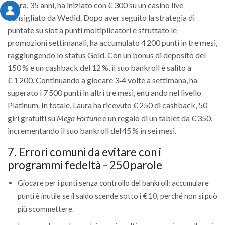
Laura, 35 anni, ha iniziato con € 300 su un casino live
consigliato da Wedid. Dopo aver seguito la strategia di
puntate su slot a punti moltiplicatori e sfruttato le
promozioni settimanali, ha accumulato 4 200 punti in tre mesi,
raggiungendo lo status Gold. Con un bonus di deposito del
150 % e un cashback del 12 %, il suo bankroll è salito a
€ 1 200. Continuando a giocare 3‑4 volte a settimana, ha
superato i 7 500 punti in altri tre mesi, entrando nel livello
Platinum. In totale, Laura ha ricevuto € 250 di cashback, 50
giri gratuiti su
Mega Fortune
e un regalo di un tablet da € 350,
incrementando il suo bankroll del 45 % in sei mesi.
7. Errori comuni da evitare con i
programmi fedeltà – 250 parole
Giocare per i punti senza controllo del bankroll: accumulare
punti è inutile se il saldo scende sotto i € 10, perché non si può
più scommettere.