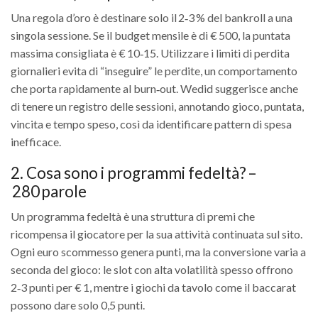
Una regola d’oro è destinare solo il 2‑3 % del bankroll a una
singola sessione. Se il budget mensile è di € 500, la puntata
massima consigliata è € 10‑15. Utilizzare i limiti di perdita
giornalieri evita di “inseguire” le perdite, un comportamento
che porta rapidamente al burn‑out. Wedid suggerisce anche
di tenere un registro delle sessioni, annotando gioco, puntata,
vincita e tempo speso, così da identificare pattern di spesa
inefficace.
2. Cosa sono i programmi fedeltà? –
280 parole
Un programma fedeltà è una struttura di premi che
ricompensa il giocatore per la sua attività continuata sul sito.
Ogni euro scommesso genera punti, ma la conversione varia a
seconda del gioco: le slot con alta volatilità spesso offrono
2‑3 punti per € 1, mentre i giochi da tavolo come il baccarat
possono dare solo 0,5 punti.