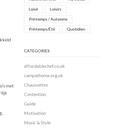
Loisir
Loisirs
Printemps / Automne
Printemps/Été
Quotidien
ikkeld
CATEGORIES
affordablechef.co.uk
campathome.org.uk
Chaussettes
no’s met
lijk
Contention
Guide
g.
Motivation
Music & Style