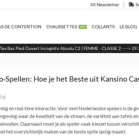
S
Newsletter
AS DE CONTENTION
CHAUSSETTES
COLLANTS
LE BLOG
NEW
lex Bas Pied Ouvert Incognito Absolu C2 | FEMME - CLASSE 2 ----> 29
o‑Spellen: Hoe je het Beste uit Kansino Ca
0
ing en real‑time interactie. Voor veel Nederlandse spelers is de g
geving waar de kwaliteit van de stream, de variëteit aan tafels en
envallen. Daarnaast moet je als speler vaak kiezen tussen verschil
t het overzichtelijk maken van de beste optie lastig maakt.