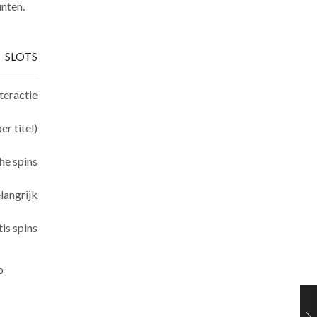
unten.
SLOTS
nteractie
er titel)
he spins
langrijk
is spins
o