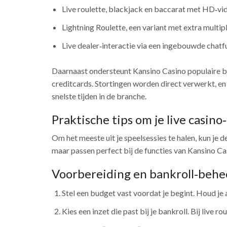
Live roulette, blackjack en baccarat met HD‑v
Lightning Roulette, een variant met extra multi
Live dealer‑interactie via een ingebouwde chatfu
Daarnaast ondersteunt Kansino Casino populaire b
creditcards. Stortingen worden direct verwerkt, e
snelste tijden in de branche.
Praktische tips om je live casino
Om het meeste uit je speelsessies te halen, kun je d
maar passen perfect bij de functies van Kansino Ca
Voorbereiding en bankroll‑behe
Stel een budget vast voordat je begint. Houd je 
Kies een inzet die past bij je bankroll. Bij live r