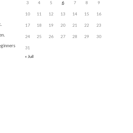
3
4
5
6
7
8
9
10
11
12
13
14
15
16
.
17
18
19
20
21
22
23
en.
24
25
26
27
28
29
30
eginners
31
« Juil