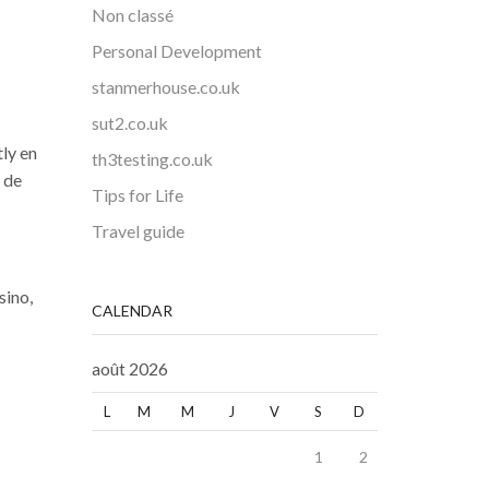
Non classé
Personal Development
stanmerhouse.co.uk
sut2.co.uk
ly en
th3testing.co.uk
 de
Tips for Life
Travel guide
sino,
CALENDAR
août 2026
L
M
M
J
V
S
D
1
2