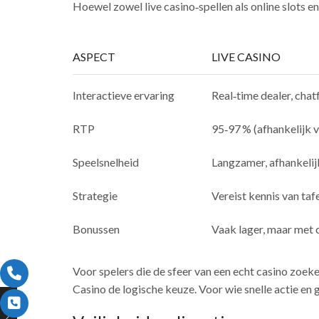
Hoewel zowel live casino‑spellen als online slots en
ASPECT
LIVE CASINO
Interactieve ervaring
Real‑time dealer, chat
RTP
95‑97 % (afhankelijk v
Speelsnelheid
Langzamer, afhankelij
Strategie
Vereist kennis van taf
Bonussen
Vaak lager, maar met 
Voor spelers die de sfeer van een echt casino zoeken 
Casino de logische keuze. Voor wie snelle actie en g