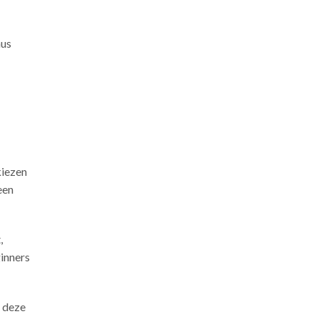
nus
kiezen
een
,
ginners
e deze