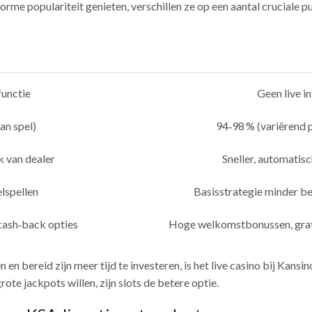
orme populariteit genieten, verschillen ze op een aantal cruciale p
functie
Geen live i
an spel)
94‑98 % (variërend p
k van dealer
Sneller, automatisc
elspellen
Basisstrategie minder be
cash‑back opties
Hoge welkomstbonussen, grat
en bereid zijn meer tijd te investeren, is het live casino bij Kansin
rote jackpots willen, zijn slots de betere optie.