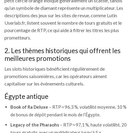
petit cercle orange indique généralement un scatter, tandis
qu’un symbole de diamant représente un multiplicateur. Les
descriptions des jeux sur les sites de revue, comme Lutin
Userlab.fr, listent souvent le nombre de tours gratuits et le
pourcentage de RTP, ce qui aide à filtrer les titres les plus
prometteurs.
2. Les thèmes historiques qui offrent les
meilleures promotions
Les slots historiques bénéficient régulièrement de
promotions saisonnières, car les opérateurs aiment
capitaliser sur les événements culturels.
Égypte antique
Book of Ra Deluxe
– RTP ≈ 96,3 %, volatilité moyenne, 10 %
de bonus de dépôt pendant le mois de l’Égypte.
Legacy of the Pharaohs
– RTP ≈ 97,1 %, haute volatilité, 20
tours gratuits avec un multiplicateur jusqu’à 5 x.