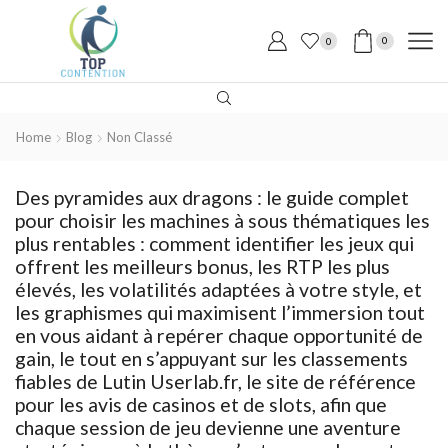
0
0
Home
Blog
Non Classé
Des pyramides aux dragons : le guide complet
pour choisir les machines à sous thématiques les
plus rentables : comment identifier les jeux qui
offrent les meilleurs bonus, les RTP les plus
élevés, les volatilités adaptées à votre style, et
les graphismes qui maximisent l’immersion tout
en vous aidant à repérer chaque opportunité de
gain, le tout en s’appuyant sur les classements
fiables de Lutin Userlab.fr, le site de référence
pour les avis de casinos et de slots, afin que
chaque session de jeu devienne une aventure