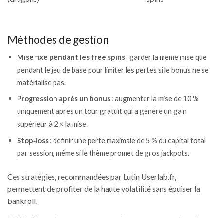
Méthodes de gestion
Mise fixe pendant les free spins
: garder la même mise que
pendant le jeu de base pour limiter les pertes si le bonus ne se
matérialise pas.
Progression après un bonus
: augmenter la mise de 10 %
uniquement après un tour gratuit qui a généré un gain
supérieur à 2 × la mise.
Stop‑loss
: définir une perte maximale de 5 % du capital total
par session, même si le thème promet de gros jackpots.
Ces stratégies, recommandées par Lutin Userlab.fr,
permettent de profiter de la haute volatilité sans épuiser la
bankroll.