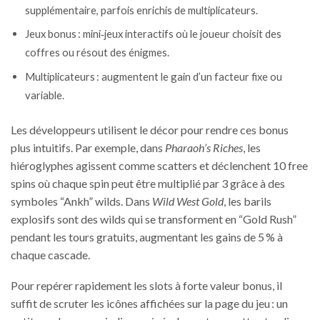
supplémentaire, parfois enrichis de multiplicateurs.
Jeux bonus : mini‑jeux interactifs où le joueur choisit des
coffres ou résout des énigmes.
Multiplicateurs : augmentent le gain d’un facteur fixe ou
variable.
Les développeurs utilisent le décor pour rendre ces bonus
plus intuitifs. Par exemple, dans
Pharaoh’s Riches
, les
hiéroglyphes agissent comme scatters et déclenchent 10 free
spins où chaque spin peut être multiplié par 3 grâce à des
symboles “Ankh” wilds. Dans
Wild West Gold
, les barils
explosifs sont des wilds qui se transforment en “Gold Rush”
pendant les tours gratuits, augmentant les gains de 5 % à
chaque cascade.
Pour repérer rapidement les slots à forte valeur bonus, il
suffit de scruter les icônes affichées sur la page du jeu : un