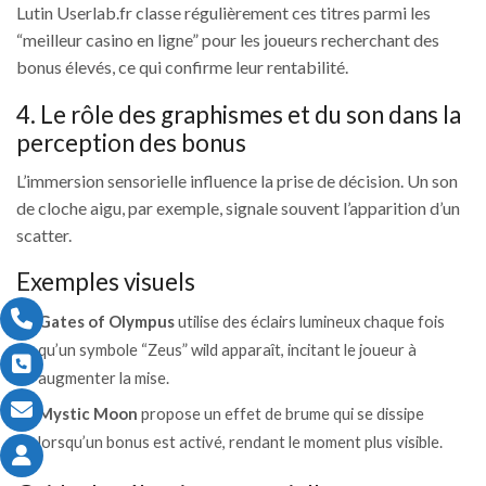
Lutin Userlab.fr classe régulièrement ces titres parmi les
“meilleur casino en ligne” pour les joueurs recherchant des
bonus élevés, ce qui confirme leur rentabilité.
4. Le rôle des graphismes et du son dans la
perception des bonus
L’immersion sensorielle influence la prise de décision. Un son
de cloche aigu, par exemple, signale souvent l’apparition d’un
scatter.
Exemples visuels
Gates of Olympus
utilise des éclairs lumineux chaque fois
qu’un symbole “Zeus” wild apparaît, incitant le joueur à
augmenter la mise.
Mystic Moon
propose un effet de brume qui se dissipe
lorsqu’un bonus est activé, rendant le moment plus visible.