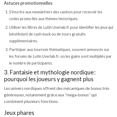
Astuces promotionnelles
S’inscrire aux newsletters des casinos pour recevoir les
codes promo liés aux thèmes historiques.
Utiliser les filtres de Lutin Userlab.fr pour identifier les jeux qui
bénéficient de cash‑back ou de tours gratuits
supplémentaires.
Participer aux tournois thématiques, souvent annoncés sur
les forums de Lutin Userlab.fr, où les gains sont multipliés par
le nombre de participants.
3. Fantaisie et mythologie nordique :
pourquoi les joueurs y gagnent plus
Les univers nordiques offrent des mécaniques de bonus très
généreuses, notamment grâce aux “mega‑bonus” qui
combinent plusieurs fonctions.
Jeux phares