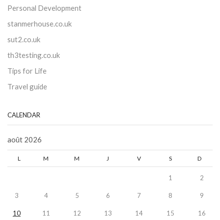
Personal Development
stanmerhouse.co.uk
sut2.co.uk
th3testing.co.uk
Tips for Life
Travel guide
CALENDAR
août 2026
L
M
M
J
V
S
D
1
2
3
4
5
6
7
8
9
10
11
12
13
14
15
16