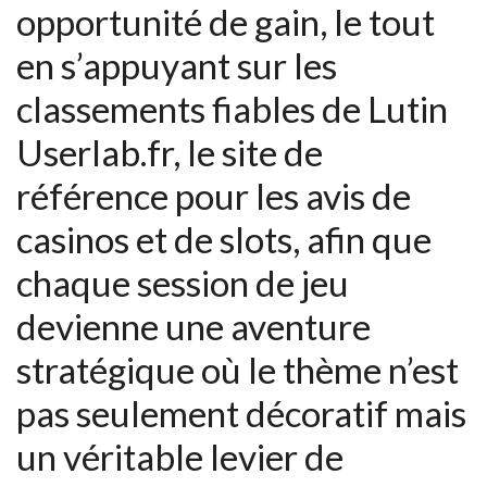
opportunité de gain, le tout
en s’appuyant sur les
classements fiables de Lutin
Userlab.fr, le site de
référence pour les avis de
casinos et de slots, afin que
chaque session de jeu
devienne une aventure
stratégique où le thème n’est
pas seulement décoratif mais
un véritable levier de