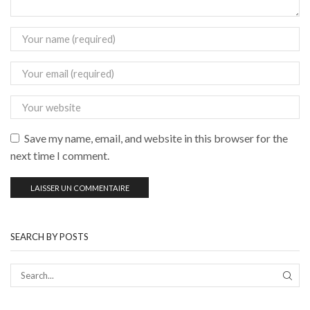
Save my name, email, and website in this browser for the
next time I comment.
SEARCH BY POSTS