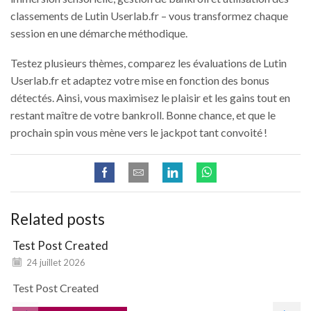
classements de Lutin Userlab.fr – vous transformez chaque
session en une démarche méthodique.
Testez plusieurs thèmes, comparez les évaluations de Lutin
Userlab.fr et adaptez votre mise en fonction des bonus
détectés. Ainsi, vous maximisez le plaisir et les gains tout en
restant maître de votre bankroll. Bonne chance, et que le
prochain spin vous mène vers le jackpot tant convoité !
Related posts
Test Post Created
24 juillet 2026
Test Post Created