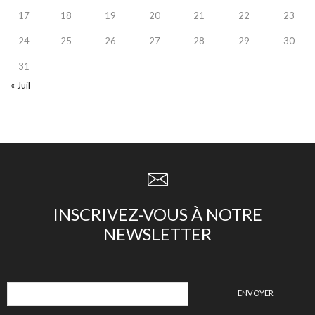
17
18
19
20
21
22
23
24
25
26
27
28
29
30
31
« Juil
INSCRIVEZ-VOUS À NOTRE
NEWSLETTER