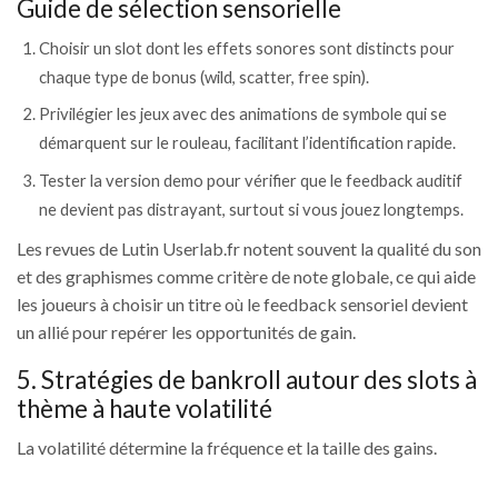
Guide de sélection sensorielle
Choisir un slot dont les effets sonores sont distincts pour
chaque type de bonus (wild, scatter, free spin).
Privilégier les jeux avec des animations de symbole qui se
démarquent sur le rouleau, facilitant l’identification rapide.
Tester la version demo pour vérifier que le feedback auditif
ne devient pas distrayant, surtout si vous jouez longtemps.
Les revues de Lutin Userlab.fr notent souvent la qualité du son
et des graphismes comme critère de note globale, ce qui aide
les joueurs à choisir un titre où le feedback sensoriel devient
un allié pour repérer les opportunités de gain.
5. Stratégies de bankroll autour des slots à
thème à haute volatilité
La volatilité détermine la fréquence et la taille des gains.