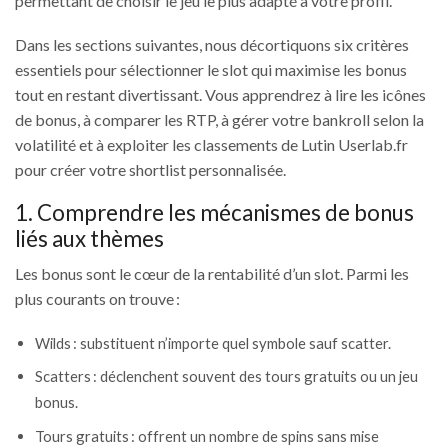
permettant de choisir le jeu le plus adapté à votre profil.
Dans les sections suivantes, nous décortiquons six critères
essentiels pour sélectionner le slot qui maximise les bonus
tout en restant divertissant. Vous apprendrez à lire les icônes
de bonus, à comparer les RTP, à gérer votre bankroll selon la
volatilité et à exploiter les classements de Lutin Userlab.fr
pour créer votre shortlist personnalisée.
1. Comprendre les mécanismes de bonus
liés aux thèmes
Les bonus sont le cœur de la rentabilité d’un slot. Parmi les
plus courants on trouve :
Wilds : substituent n’importe quel symbole sauf scatter.
Scatters : déclenchent souvent des tours gratuits ou un jeu
bonus.
Tours gratuits : offrent un nombre de spins sans mise