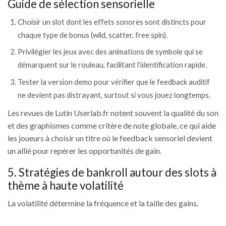
Guide de sélection sensorielle
Choisir un slot dont les effets sonores sont distincts pour
chaque type de bonus (wild, scatter, free spin).
Privilégier les jeux avec des animations de symbole qui se
démarquent sur le rouleau, facilitant l’identification rapide.
Tester la version demo pour vérifier que le feedback auditif
ne devient pas distrayant, surtout si vous jouez longtemps.
Les revues de Lutin Userlab.fr notent souvent la qualité du son
et des graphismes comme critère de note globale, ce qui aide
les joueurs à choisir un titre où le feedback sensoriel devient
un allié pour repérer les opportunités de gain.
5. Stratégies de bankroll autour des slots à
thème à haute volatilité
La volatilité détermine la fréquence et la taille des gains.