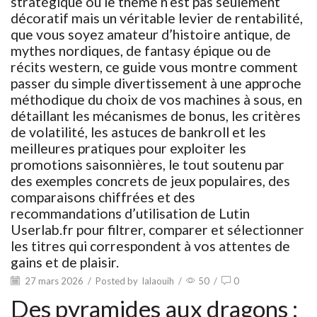
stratégique où le thème n’est pas seulement
décoratif mais un véritable levier de rentabilité,
que vous soyez amateur d’histoire antique, de
mythes nordiques, de fantasy épique ou de
récits western, ce guide vous montre comment
passer du simple divertissement à une approche
méthodique du choix de vos machines à sous, en
détaillant les mécanismes de bonus, les critères
de volatilité, les astuces de bankroll et les
meilleures pratiques pour exploiter les
promotions saisonnières, le tout soutenu par
des exemples concrets de jeux populaires, des
comparaisons chiffrées et des
recommandations d’utilisation de Lutin
Userlab.fr pour filtrer, comparer et sélectionner
les titres qui correspondent à vos attentes de
gains et de plaisir.
27 mars 2026
/
Posted by
lalaouih
/
50
/
0
Des pyramides aux dragons :