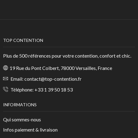
TOP CONTENTION
Plus de 500 références pour votre contention, confort et chic.
19 Rue du Pont Colbert, 78000 Versailles, France
Email:
contact@top-contention.fr
Téléphone:
+33 1 39 50 18 53
INFORMATIONS
Qui sommes-nous
Infos paiement & livraison