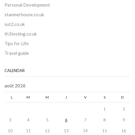
Personal Development
stanmerhouse.co.uk
sut2.co.uk
th3testing.co.uk
Tips for Life
Travel guide
CALENDAR
août 2026
L
M
M
J
V
S
D
1
2
3
4
5
6
7
8
9
10
11
12
13
14
15
16