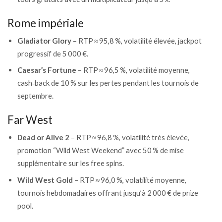
Rome impériale
Gladiator Glory
– RTP ≈ 95,8 %, volatilité élevée, jackpot
progressif de 5 000 €.
Caesar’s Fortune
– RTP ≈ 96,5 %, volatilité moyenne,
cash‑back de 10 % sur les pertes pendant les tournois de
septembre.
Far West
Dead or Alive 2
– RTP ≈ 96,8 %, volatilité très élevée,
promotion “Wild West Weekend” avec 50 % de mise
supplémentaire sur les free spins.
Wild West Gold
– RTP ≈ 96,0 %, volatilité moyenne,
tournois hebdomadaires offrant jusqu’à 2 000 € de prize
pool.