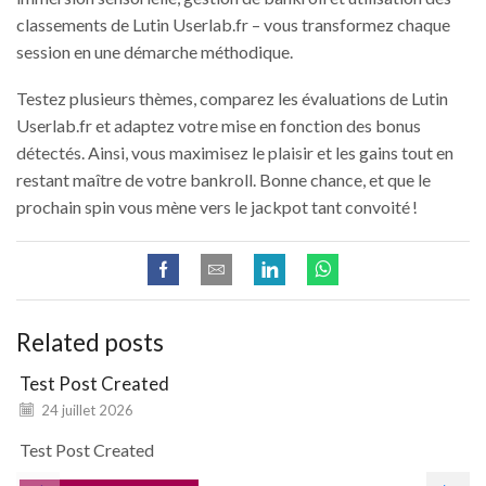
classements de Lutin Userlab.fr – vous transformez chaque
session en une démarche méthodique.
Testez plusieurs thèmes, comparez les évaluations de Lutin
Userlab.fr et adaptez votre mise en fonction des bonus
détectés. Ainsi, vous maximisez le plaisir et les gains tout en
restant maître de votre bankroll. Bonne chance, et que le
prochain spin vous mène vers le jackpot tant convoité !
Related posts
Test Post Created
24 juillet 2026
Test Post Created