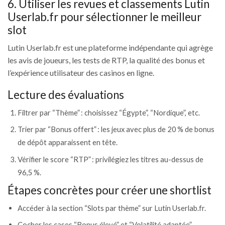
6. Utiliser les revues et classements Lutin
Userlab.fr pour sélectionner le meilleur
slot
Lutin Userlab.fr est une plateforme indépendante qui agrège
les avis de joueurs, les tests de RTP, la qualité des bonus et
l’expérience utilisateur des casinos en ligne.
Lecture des évaluations
Filtrer par “Thème” : choisissez “Égypte”, “Nordique”, etc.
Trier par “Bonus offert” : les jeux avec plus de 20 % de bonus
de dépôt apparaissent en tête.
Vérifier le score “RTP” : privilégiez les titres au-dessus de
96,5 %.
Étapes concrètes pour créer une shortlist
Accéder à la section “Slots par thème” sur Lutin Userlab.fr.
Cocher les cases “Bonus élevé” et “Volatilité adaptée”.