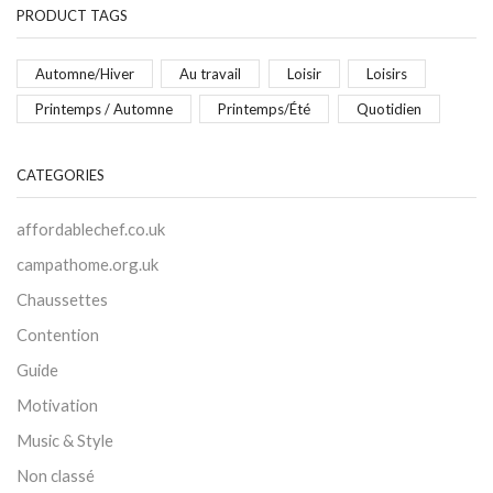
PRODUCT TAGS
Automne/Hiver
Au travail
Loisir
Loisirs
Printemps / Automne
Printemps/Été
Quotidien
CATEGORIES
affordablechef.co.uk
campathome.org.uk
Chaussettes
Contention
Guide
Motivation
Music & Style
Non classé