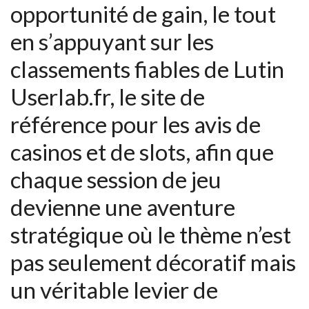
opportunité de gain, le tout
en s’appuyant sur les
classements fiables de Lutin
Userlab.fr, le site de
référence pour les avis de
casinos et de slots, afin que
chaque session de jeu
devienne une aventure
stratégique où le thème n’est
pas seulement décoratif mais
un véritable levier de