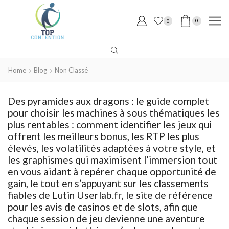
0
0
Home
Blog
Non Classé
Des pyramides aux dragons : le guide complet
pour choisir les machines à sous thématiques les
plus rentables : comment identifier les jeux qui
offrent les meilleurs bonus, les RTP les plus
élevés, les volatilités adaptées à votre style, et
les graphismes qui maximisent l’immersion tout
en vous aidant à repérer chaque opportunité de
gain, le tout en s’appuyant sur les classements
fiables de Lutin Userlab.fr, le site de référence
pour les avis de casinos et de slots, afin que
chaque session de jeu devienne une aventure