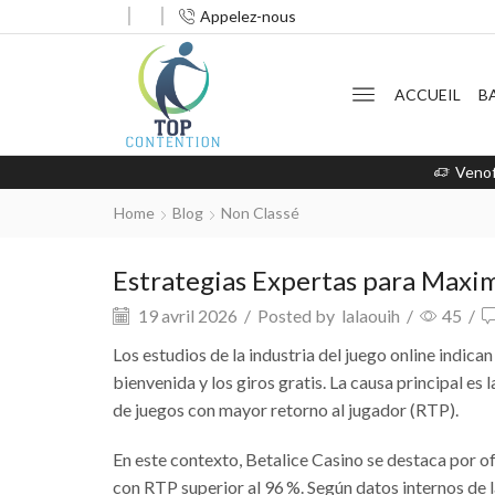
Appelez-nous
ACCUEIL
B
Venof
Home
Blog
Non Classé
Estrategias Expertas para Maximi
19 avril 2026
/
Posted by
lalaouih
/
45
/
Los estudios de la industria del juego online indic
bienvenida y los giros gratis. La causa principal es 
de juegos con mayor retorno al jugador (RTP).
En este contexto, Betalice Casino se destaca por o
con RTP superior al 96 %. Según datos internos de l