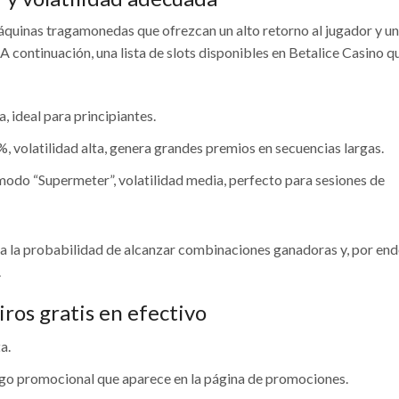
n máquinas tragamonedas que ofrezcan un alto retorno al jugador y u
. A continuación, una lista de slots disponibles en Betalice Casino q
, ideal para principiantes.
 volatilidad alta, genera grandes premios en secuencias largas.
do “Supermeter”, volatilidad media, perfecto para sesiones de
iza la probabilidad de alcanzar combinaciones ganadoras y, por end
.
iros gratis en efectivo
a.
igo promocional que aparece en la página de promociones.