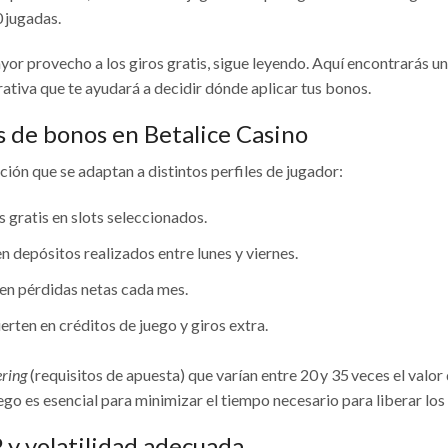
 jugadas.
ayor provecho a los giros gratis, sigue leyendo. Aquí encontrarás un
ativa que te ayudará a decidir dónde aplicar tus bonos.
s de bonos en Betalice Casino
ión que se adaptan a distintos perfiles de jugador:
 gratis en slots seleccionados.
 depósitos realizados entre lunes y viernes.
n pérdidas netas cada mes.
ten en créditos de juego y giros extra.
ring
(requisitos de apuesta) que varían entre 20 y 35 veces el valor 
ego es esencial para minimizar el tiempo necesario para liberar los
 y volatilidad adecuada