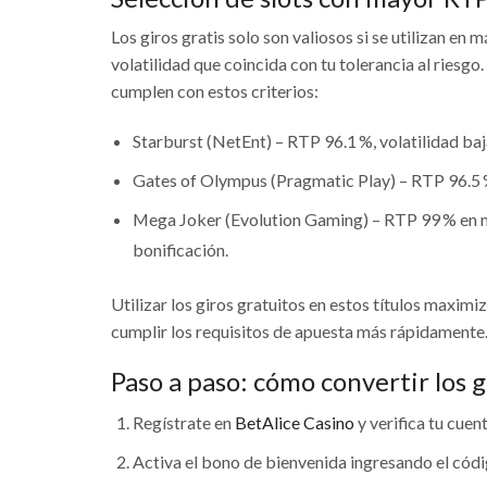
Los giros gratis solo son valiosos si se utilizan e
volatilidad que coincida con tu tolerancia al riesgo
cumplen con estos criterios:
Starburst (NetEnt) – RTP 96.1 %, volatilidad baja
Gates of Olympus (Pragmatic Play) – RTP 96.5 %,
Mega Joker (Evolution Gaming) – RTP 99 % en mo
bonificación.
Utilizar los giros gratuitos en estos títulos maxim
cumplir los requisitos de apuesta más rápidamente
Paso a paso: cómo convertir los g
Regístrate en
BetAlice Casino
y verifica tu cuent
Activa el bono de bienvenida ingresando el cód