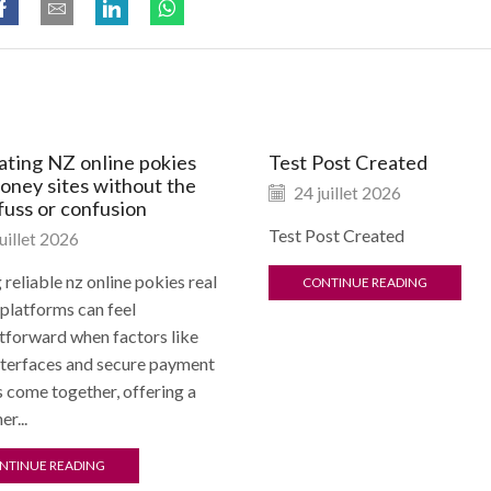
ating NZ online pokies
Test Post Created
oney sites without the
24 juillet 2026
fuss or confusion
Test Post Created
uillet 2026
 reliable nz online pokies real
CONTINUE READING
platforms can feel
tforward when factors like
nterfaces and secure payment
 come together, offering a
r...
NTINUE READING