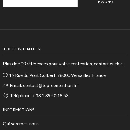
TOP CONTENTION
Plus de 500 références pour votre contention, confort et chic.
19 Rue du Pont Colbert, 78000 Versailles, France
Email:
contact@top-contention.fr
Téléphone:
+33 1 39 50 18 53
INFORMATIONS
Qui sommes-nous