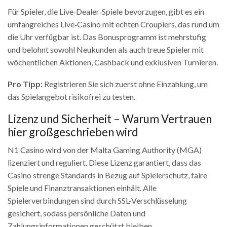
Für Spieler, die Live‑Dealer‑Spiele bevorzugen, gibt es ein
umfangreiches Live‑Casino mit echten Croupiers, das rund um
die Uhr verfügbar ist. Das Bonusprogramm ist mehrstufig
und belohnt sowohl Neukunden als auch treue Spieler mit
wöchentlichen Aktionen, Cashback und exklusiven Turnieren.
Pro Tipp:
Registrieren Sie sich zuerst ohne Einzahlung, um
das Spielangebot risikofrei zu testen.
Lizenz und Sicherheit – Warum Vertrauen
hier großgeschrieben wird
N1 Casino wird von der Malta Gaming Authority (MGA)
lizenziert und reguliert. Diese Lizenz garantiert, dass das
Casino strenge Standards in Bezug auf Spielerschutz, faire
Spiele und Finanztransaktionen einhält. Alle
Spielerverbindungen sind durch SSL-Verschlüsselung
gesichert, sodass persönliche Daten und
Zahlungsinformationen geschützt bleiben.