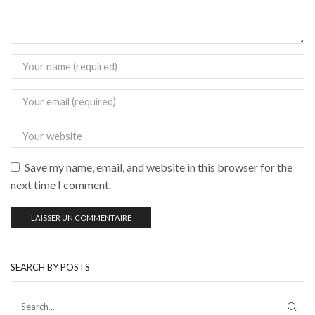
Save my name, email, and website in this browser for the
next time I comment.
SEARCH BY POSTS