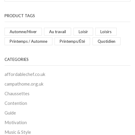
PRODUCT TAGS
Automne/Hiver
Au travail
Loisir
Loisirs
Printemps / Automne
Printemps/Été
Quotidien
CATEGORIES
affordablechef.co.uk
campathome.org.uk
Chaussettes
Contention
Guide
Motivation
Music & Style