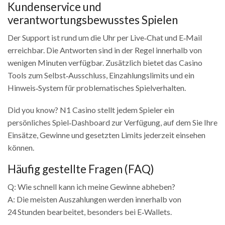
Kundenservice und
verantwortungsbewusstes Spielen
Der Support ist rund um die Uhr per Live‑Chat und E‑Mail
erreichbar. Die Antworten sind in der Regel innerhalb von
wenigen Minuten verfügbar. Zusätzlich bietet das Casino
Tools zum Selbst‑Ausschluss, Einzahlungslimits und ein
Hinweis‑System für problematisches Spielverhalten.
Did you know? N1 Casino stellt jedem Spieler ein
persönliches Spiel‑Dashboard zur Verfügung, auf dem Sie Ihre
Einsätze, Gewinne und gesetzten Limits jederzeit einsehen
können.
Häufig gestellte Fragen (FAQ)
Q: Wie schnell kann ich meine Gewinne abheben?
A: Die meisten Auszahlungen werden innerhalb von
24 Stunden bearbeitet, besonders bei E‑Wallets.