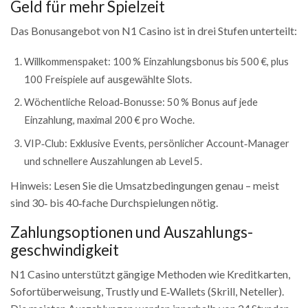
Geld für mehr Spielzeit
Das Bonusangebot von N1 Casino ist in drei Stufen unterteilt:
Willkommenspaket: 100 % Einzahlungsbonus bis 500 €, plus
100 Freispiele auf ausgewählte Slots.
Wöchentliche Reload‑Bonusse: 50 % Bonus auf jede
Einzahlung, maximal 200 € pro Woche.
VIP‑Club: Exklusive Events, persönlicher Account‑Manager
und schnellere Auszahlungen ab Level 5.
Hinweis: Lesen Sie die Umsatzbedingungen genau – meist
sind 30‑ bis 40‑fache Durchspielungen nötig.
Zahlungsoptionen und Auszahlungs­
geschwindigkeit
N1 Casino unterstützt gängige Methoden wie Kreditkarten,
Sofortüberweisung, Trustly und E‑Wallets (Skrill, Neteller).