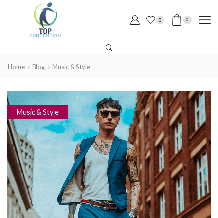
0
0
Home
Blog
Music & Style
Music & Style