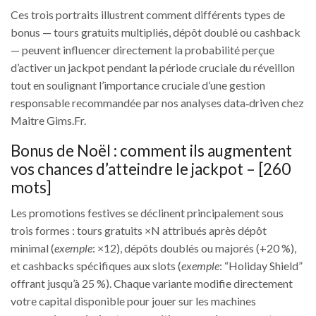
Ces trois portraits illustrent comment différents types de
bonus — tours gratuits multipliés, dépôt doublé ou cashback
— peuvent influencer directement la probabilité perçue
d’activer un jackpot pendant la période cruciale du réveillon
tout en soulignant l’importance cruciale d’une gestion
responsable recommandée par nos analyses data‑driven chez
Maitre Gims.Fr.
Bonus de Noël : comment ils augmentent
vos chances d’atteindre le jackpot – [260
mots]
Les promotions festives se déclinent principalement sous
trois formes : tours gratuits ×N attribués après dépôt
minimal (
exemple
: ×12), dépôts doublés ou majorés (+20 %),
et cashbacks spécifiques aux slots (
exemple
: “Holiday Shield”
offrant jusqu’à 25 %). Chaque variante modifie directement
votre capital disponible pour jouer sur les machines