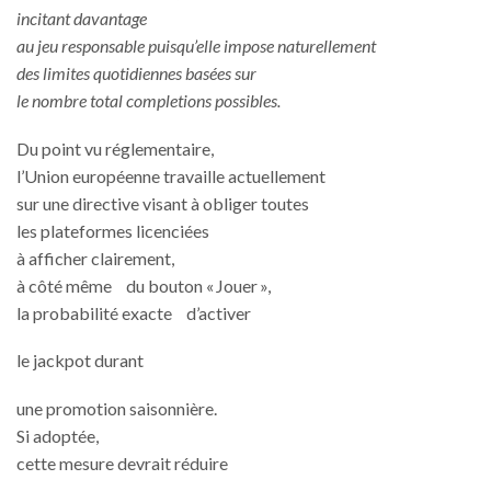
incitant davantage
au jeu responsable puisqu’elle impose naturellement
des limites quotidiennes basées sur
le nombre total completions possibles.
Du point vu réglementaire,
l’Union européenne travaille actuellement
sur une directive visant à obliger toutes
les plateformes licenciées
à afficher clairement,
à côté même du bouton « Jouer »,
la probabilité exacte d’activer
le jackpot durant
une promotion saisonnière.
Si adoptée,
cette mesure devrait réduire