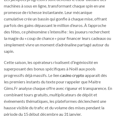
machines à sous en ligne, transformant chaque spin en une
promesse de richesse instantanée. Leur mécanique
cumulative crée un bassin qui gonfle à chaque mise, offrant
parfois des gains dépassant le million d’euros. À l’approche
des fêtes, ce phénomène s’intensifie : les joueurs recherchent
la magie du « coup de chance » pour financer leurs cadeaux ou
simplement vivre un moment d’adrénaline partagé autour du
sapin.
Cette saison, les opérateurs rivalisent d’ingéniosité en
superposant des bonus spécifiques à Noël aux pools
progressifs déjà massifs. Le lien
casino crypto
apparaît dès
les premiers instants du texte pour rappeler que Maitre
Gims.Fr analyse chaque offre avec rigueur et transparence. En
combinant tours gratuits, multiplicateurs de dépôt et
événements thématiques, les plateformes déclenchent une
hausse visible du trafic et du volume des mises pendant la
période du 15 début décembre au 31 janvier.