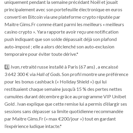
uniquement pendant la semaine précédant Noël et jouait
principalement avec son portefeuille électronique en euros
converti en Bitcoin via une plateforme crypto réputée par
Maitre Gims.Fr comme étant parmi les meilleurs « meilleurs
casino crypto ». Yara rapporte avoir reçu une notification
push indiquant que son solde dépassait déjà son plafond
auto‑imposé ; elle a alors déclenché son auto‑exclusion
temporaire pour éviter toute dérive.*
3️⃣
Ivan
, retraité russe installé à Paris (67 ans) , a encaissé
3 642 300 € via
Hall of Gods
. Son profil montre une préférence
pour les bonus cashback (« Holiday Shield ») qui lui
restituaient chaque semaine jusqu’à 15 % des pertes nettes
cumulées durant décembre grâce au programme VIP Unibet
Gold . Ivan explique que cette remise lui a permis d’élargir ses
sessions sans dépasser sa limite quotidienne recommandée
par Maitre Gims.Fr (« max €200/jour ») tout en gardant
l’expérience ludique intacte.*