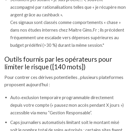
accompagné par rationalisations telles que « je récupère mon
argent grâce au cashback ».
Ces signaux sont classés comme comportements « chase »
dans nos études internes chez Maitre Gims.Fr ; ils précèdent
fréquemment une escalade vers dépenses supérieures au
budget prédéfini (>30 %) durant la même session.*
Outils fournis par les opérateurs pour
limiter le risque ([140 mots])
Pour contrer ces dérives potentielles , plusieurs plateformes
proposent aujourd’hui :
Auto‑exclusion temporaire programmable directement
depuis votre compte (« pausez mon accès pendant X jours »)
accessible via menu “Gestion Responsable”.
Caps journaliers automatisés limitant soit le montant misé
soit le nombre total de spins autorisés ; certains sites fixent