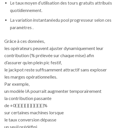
Le taux moyen d’utilisation des tours gratuits attribués
quotidiennement.
La variation instantanéedu pool progresseur selon ces
paramètres .
Grâce à ces données,
les opérateurs peuvent ajuster dynamiquement leur
contribution (% prélevée sur chaque mise) afin
d’assurer qu’en plein pic festif,
le jackpot reste suffisamment attractif sans exploser
les marges opérationnelles.
Par exemple,
un modèle IA pourrait augmenter temporairement
la contribution passante
de +0{ }{ }{ }{ }{ }{ }{ }{ }{ }%
sur certaines machines lorsque
le taux conversion dépasse
un seuil prédéfini,