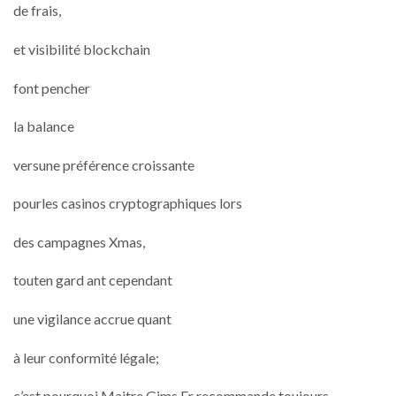
de frais,
et visibilité blockchain
font pencher
la balance
versune préférence croissante
pourles casinos cryptographiques lors
des campagnes Xmas,
touten gard ant cependant
une vigilance accrue quant
à leur conformité légale;
c’est pourquoi Maitre Gims.Fr recommande toujours