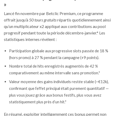
»
Lancé fin novembre par Betclic Premium, ce programme
offrait jusqu’à
50 tours gratuits
répartis quotidiennement ainsi
qu’un multiplicateur x2 appliqué aux contributions au pool
progresif pendant toute la période décembre‑janvier.* Les
statistiques internes révèlent :
Participation globale aux progressive slots passée de 18 %
(hors promo) à 27 % pendant la campagne (+9 points).
Nombre total de hits enregistrés augmentés de
42 %
comparativement au même intervalle sans promotion.*
Valeur moyenne des gains individuels restée stable (~€12k),
confirmant que l’effet principal était purement quantitatif —
plus vous jouez grâce aux bonus festifs, plus vous avez
statistiquement plus près d’un hit.*
En résumé, exploiter intelligemment ces bonus permet non