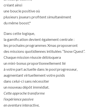
créant ainsi
une boucle positive où
plusieurs joueurs profitent simultanément
du même boost.*
Dans cette logique,
la gamification devient également centrale :
les prochains programmes Xmas proposeront
des missions quotidiennes intitulées “Snow Quest”.
Chaque mission réussie débloquera
un mini-bonus proportionnellement lié
à votre part actuelle dans le pool progresseur,
augmentant virtuellement votre poids
dans celui-ci sans nécessiter
un nouveau dépôt immédiat.
Cette approche transforme
l’expérience passive
en aventure interactive,