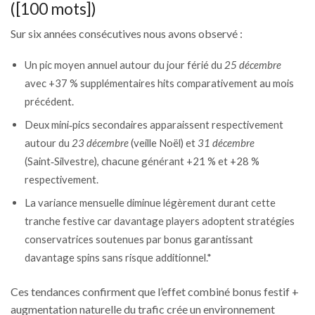
([100 mots])
Sur six années consécutives nous avons observé :
Un pic moyen annuel autour du jour férié du
25 décembre
avec +37 % supplémentaires hits comparativement au mois
précédent.
Deux mini‑pics secondaires apparaissent respectivement
autour du
23 décembre
(veille Noël) et
31 décembre
(Saint‑Silvestre), chacune générant +21 % et +28 %
respectivement.
La variance mensuelle diminue légèrement durant cette
tranche festive car davantage players adoptent stratégies
conservatrices soutenues par bonus garantissant
davantage spins sans risque additionnel.*
Ces tendances confirment que l’effet combiné bonus festif +
augmentation naturelle du trafic crée un environnement