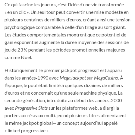
Ce qui fascine les joueurs, c’est l’idée d’une vie transformée
« en un clic ». Un seul tour peut convertir une mise modeste en
plusieurs centaines de milliers d’euros, créant ainsi une tension
psychologique comparable à celle d’un tirage au sort géant.
Les études comportementales montrent que ce potentiel de
gain exponentiel augmente la durée moyenne des sessions de
jeu de 23 % pendant les périodes promotionnelles majeures
comme Noël.
Historiquement, le premier jackpot progressif est apparu
dans les années‑1990 avec
MegaJackpot
sur
MegaCasino
. À
l’époque, le pool était limité à quelques dizaines de milliers
d’euros et ne concernait qu’une seule machine physique. La
seconde génération, introduite au début des années‑2000
avec
Progressive Slots
sur les plateformes web, a élargi la
portée aux réseaux multi‑jeu où plusieurs titres alimentaient
le même jackpot global—un concept aujourd’hui appelé
« linked progressive ».