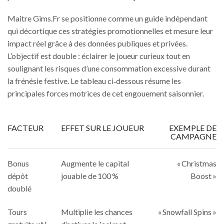
Maitre Gims.Fr se positionne comme un guide indépendant
qui décortique ces stratégies promotionnelles et mesure leur
impact réel grâce à des données publiques et privées.
L’objectif est double : éclairer le joueur curieux tout en
soulignant les risques d’une consommation excessive durant
la frénésie festive. Le tableau ci‑dessous résume les
principales forces motrices de cet engouement saisonnier.
FACTEUR
EFFET SUR LE JOUEUR
EXEMPLE DE
CAMPAGNE
Bonus
Augmente le capital
« Christmas
dépôt
jouable de 100 %
Boost »
doublé
Tours
Multiplie les chances
« Snowfall Spins »