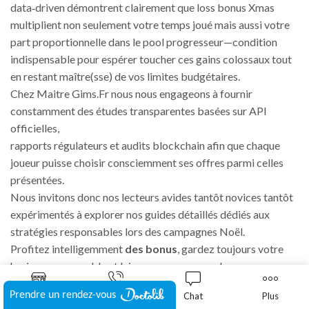
data‑driven démontrent clairement que los​s bonus Xmas
multiplient non seulement votre temps joué mais aussi votre
part proportionnelle dans le pool progresseur—condition
indispensable pour espérer toucher ces gains colossaux tout
en restant maître(sse) de vos limites budgétaires.
Chez Maitre Gims.Fr nous nous engageons à fournir
constamment des études transparentes basées sur API
officielles,
rapports régulateurs et audits blockchain afin que chaque
joueur puisse choisir consciemment ses offres parmi celles
présentées.
Nous invitons donc nos lecteurs avides tantôt novices tantôt
expérimentés à explorer nos guides détaillés dédiés aux
stratégies responsables lors des campagnes Noël.
Profitez intelligemment
des bonus
, gardez toujours votre
horizon responsable et laissez-vous surprendre par ce que
peut offrir réellement un jackpot progressionnel bien ciblé.
Prendre un rendez-vous
Boutique
Appeler
Chat
Plus
Bonne chasse festive !