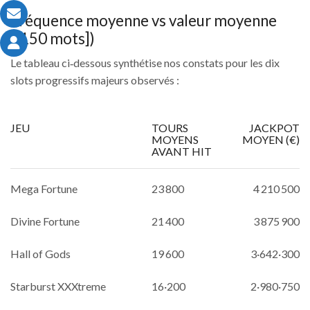
Fréquence moyenne vs valeur moyenne
([150 mots])
Le tableau ci‑dessous synthétise nos constats pour les dix
slots progressifs majeurs observés :
JEU
TOURS
JACKPOT
MOYENS
MOYEN (€)
AVANT HIT
Mega Fortune
23 800
4 210 500
Divine Fortune
21 400
3 875 900
Hall of Gods
19 600
3·642·300
Starburst XXXtreme
16·200
2·980·750