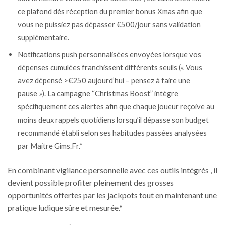
ce plafond dès réception du premier bonus Xmas afin que
vous ne puissiez pas dépasser €500/jour sans validation
supplémentaire.
Notifications push personnalisées envoyées lorsque vos
dépenses cumulées franchissent différents seuils (« Vous
avez dépensé >€250 aujourd’hui – pensez à faire une
pause »). La campagne “Christmas Boost” intègre
spécifiquement ces alertes afin que chaque joueur reçoive au
moins deux rappels quotidiens lorsqu’il dépasse son budget
recommandé établi selon ses habitudes passées analysées
par Maitre Gims.Fr.*
En combinant vigilance personnelle avec ces outils intégrés , il
devient possible profiter pleinement des grosses
opportunités offertes par les jackpots tout en maintenant une
pratique ludique sûre et mesurée.*