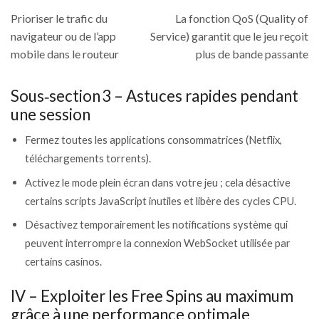
Prioriser le trafic du
La fonction QoS (Quality of
navigateur ou de l’app
Service) garantit que le jeu reçoit
mobile dans le routeur
plus de bande passante
Sous‑section 3 – Astuces rapides pendant
une session
Fermez toutes les applications consommatrices (Netflix,
téléchargements torrents).
Activez le mode plein écran dans votre jeu ; cela désactive
certains scripts JavaScript inutiles et libère des cycles CPU.
Désactivez temporairement les notifications système qui
peuvent interrompre la connexion WebSocket utilisée par
certains casinos.
IV – Exploiter les Free Spins au maximum
grâce à une performance optimale