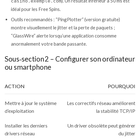
). Un résultat inférieur à 50 ms est
casino.exemple.com
idéal pour les Free Spins.
Outils recommandés : “PingPlotter” (version gratuite)
montre visuellement le jitter et la perte de paquets ;
“GlassWire” alerte lorsqu’une application consomme
anormalement votre bande passante.
Sous‑section 2 – Configurer son ordinateur
ou smartphone
ACTION
POURQUOI
Mettre à jour le système
Les correctifs réseau améliorent
d’exploitation
la stabilité TCP/IP
Installer les derniers
Un driver obsolète peut générer
drivers réseau
du jitter