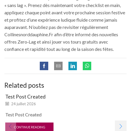
« sans lag ». Prenez dès maintenant votre checklist en main,
appliquez chaque point avant votre prochaine session festive
et profitez d’une expérience ludique fluide comme jamais
auparavant. N’oubliez pas de revisiter régulièrement
Collinesnorddauphine.Fr afin d’être informé des nouvelles
offres Zero‑Lag et ainsi jouer vos tours gratuits avec
confiance et rapidité tout au long de la saison des fêtes.
Related posts
Test Post Created
24 juillet 2026
Test Post Created
CONTINUE READING