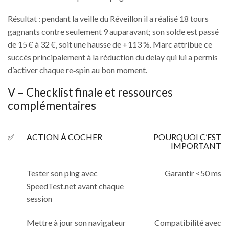
Résultat : pendant la veille du Réveillon il a réalisé 18 tours
gagnants contre seulement 9 auparavant; son solde est passé
de 15 € à 32 €, soit une hausse de +113 %. Marc attribue ce
succès principalement à la réduction du delay qui lui a permis
d’activer chaque re‑spin au bon moment.
V – Checklist finale et ressources
complémentaires
✅
ACTION À COCHER
POURQUOI C’EST
IMPORTANT
Tester son ping avec
Garantir <50 ms
SpeedTest.net avant chaque
session
Mettre à jour son navigateur
Compatibilité avec