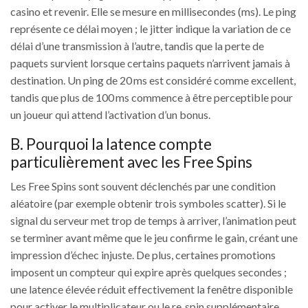
casino et revenir. Elle se mesure en millisecondes (ms). Le ping
représente ce délai moyen ; le jitter indique la variation de ce
délai d’une transmission à l’autre, tandis que la perte de
paquets survient lorsque certains paquets n’arrivent jamais à
destination. Un ping de 20 ms est considéré comme excellent,
tandis que plus de 100 ms commence à être perceptible pour
un joueur qui attend l’activation d’un bonus.
B. Pourquoi la latence compte
particulièrement avec les Free Spins
Les Free Spins sont souvent déclenchés par une condition
aléatoire (par exemple obtenir trois symboles scatter). Si le
signal du serveur met trop de temps à arriver, l’animation peut
se terminer avant même que le jeu confirme le gain, créant une
impression d’échec injuste. De plus, certaines promotions
imposent un compteur qui expire après quelques secondes ;
une latence élevée réduit effectivement la fenêtre disponible
pour activer le multiplicateur ou le re‑spin supplémentaire.