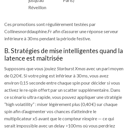
jusqu’au
Paris)
Réveillon
Ces promotions sont régulièrement testées par
Collinesnorddauphine.Fr afin d’assurer une réponse serveur
inférieure à 30 ms pendant la période festive.
B. Stratégies de mise intelligentes quand la
latence est maîtrisée
Supposons que vous jouiez
Starburst Xmas
avec un pari moyen
de 0,20 €. Si votre ping est inférieur à 30 ms, vous avez
environ 0,15 seconde entre chaque spin pour décider si vous
activez le re‑spin offert par un scatter supplémentaire. Dans
ce scénario ultra‑rapide, vous pouvez appliquer une stratégie
“high volatility” : miser légèrement plus (0,40 €) sur chaque
spin afin d’augmenter vos chances d’atteindre le
multiplicateur x5 avant que le compteur n’expire — ce qui
serait impossible avec un delay >100 ms où vous perdriez