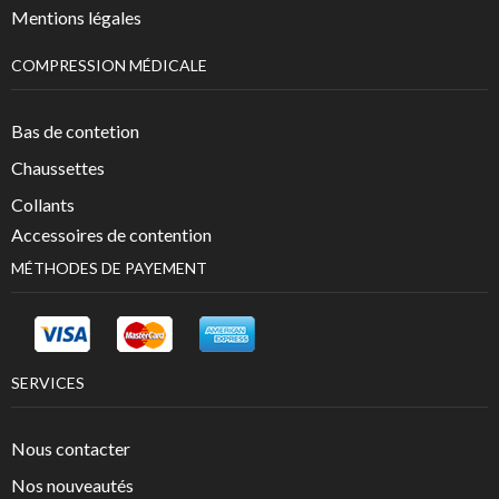
Mentions légales
COMPRESSION MÉDICALE
Bas de contetion
Chaussettes
Collants
Accessoires de contention
MÉTHODES DE PAYEMENT
SERVICES
Nous contacter
Nos nouveautés