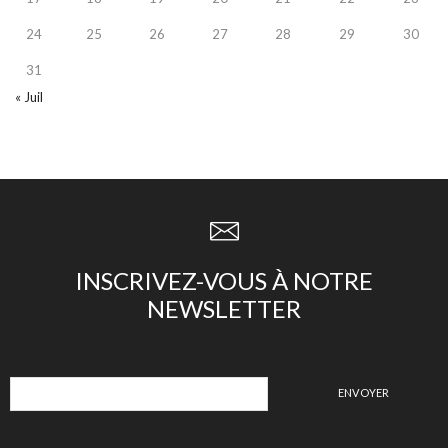
24
25
26
27
28
29
30
31
« Juil
INSCRIVEZ-VOUS À NOTRE
NEWSLETTER