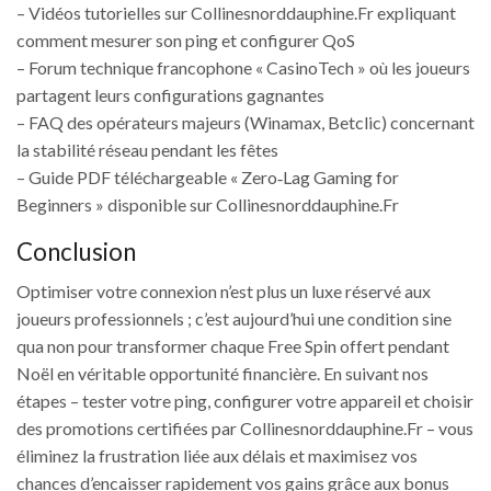
– Vidéos tutorielles sur Collinesnorddauphine.Fr expliquant
comment mesurer son ping et configurer QoS
– Forum technique francophone « CasinoTech » où les joueurs
partagent leurs configurations gagnantes
– FAQ des opérateurs majeurs (Winamax, Betclic) concernant
la stabilité réseau pendant les fêtes
– Guide PDF téléchargeable « Zero‑Lag Gaming for
Beginners » disponible sur Collinesnorddauphine.Fr
Conclusion
Optimiser votre connexion n’est plus un luxe réservé aux
joueurs professionnels ; c’est aujourd’hui une condition sine
qua non pour transformer chaque Free Spin offert pendant
Noël en véritable opportunité financière. En suivant nos
étapes – tester votre ping, configurer votre appareil et choisir
des promotions certifiées par Collinesnorddauphine.Fr – vous
éliminez la frustration liée aux délais et maximisez vos
chances d’encaisser rapidement vos gains grâce aux bonus