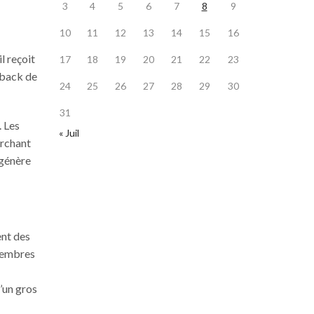
3
4
5
6
7
8
9
10
11
12
13
14
15
16
l reçoit
17
18
19
20
21
22
23
hback de
24
25
26
27
28
29
30
31
. Les
« Juil
erchant
 génère
ent des
 membres
d’un gros