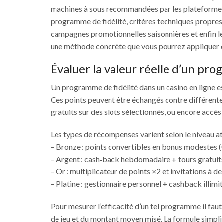
machines à sous recommandées par les plateformes 
programme de fidélité, critères techniques propres 
campagnes promotionnelles saisonnières et enfin le t
une méthode concrète que vous pourrez appliquer 
Évaluer la valeur réelle d’un pro
Un programme de fidélité dans un casino en ligne es
Ces points peuvent être échangés contre différent
gratuits sur des slots sélectionnés, ou encore accès
Les types de récompenses varient selon le niveau att
– Bronze : points convertibles en bonus modestes (
– Argent : cash‑back hebdomadaire + tours gratuit
– Or : multiplicateur de points ×2 et invitations à de
– Platine : gestionnaire personnel + cashback illimit
Pour mesurer l’efficacité d’un tel programme il fau
de jeu et du montant moyen misé. La formule simplif