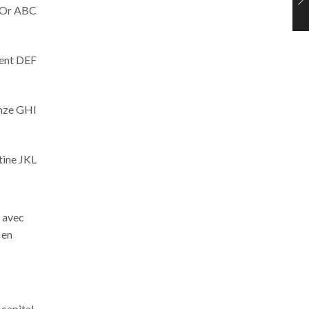
Or ABC
ent DEF
nze GHI
tine JKL
e avec
 en
 capital