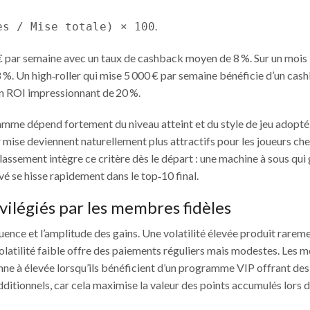
.
es / Mise totale) × 100
 par semaine avec un taux de cashback moyen de 8 %. Sur un mois i
 %. Un high‑roller qui mise 5 000 € par semaine bénéficie d’un cas
un ROI impressionnant de 20 %.
ramme dépend fortement du niveau atteint et du style de jeu adopté
r mise deviennent naturellement plus attractifs pour les joueurs ch
lassement intègre ce critère dès le départ : une machine à sous qui
é se hisse rapidement dans le top‑10 final.
vilégiés par les membres fidèles
uence et l’amplitude des gains. Une volatilité élevée produit rarem
volatilité faible offre des paiements réguliers mais modestes. Les
nne à élevée lorsqu’ils bénéficient d’un programme VIP offrant des
additionnels, car cela maximise la valeur des points accumulés lors 