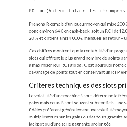
ROI = (Valeur totale des récompens
Prenons l’exemple d’un joueur moyen qui mise 200 €
donc environ 64 € en cash‑back, soit un ROI de 12,8
20 % et obtient ainsi 4 000 € mensuels en retour – 
Ces chiffres montrent que la rentabilité d’un prog
slots qui offrent le plus grand nombre de points pa
à maximiser leur ROI global. C’est pourquoi notre c
davantage de points tout en conservant un RTP élev
Critères techniques des slots pri
La volatilité d’une machine à sous détermine la fréq
gains mais ceux‑là sont souvent substantiels ; une 
fidèles préfèrent généralement une volatilité moye
multiplicateurs sur les gains ou des tours gratuits 
jackpot ou d’une série gagnante prolongée.