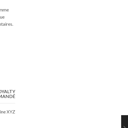
ramme
que
taires.
OYALTY
MANDÉ
tine XYZ