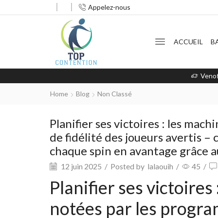
Appelez-nous
ACCUEIL
B
Venof
Home
Blog
Non Classé
Planifier ses victoires : les mac
de fidélité des joueurs avertis –
chaque spin en avantage grâce a
12 juin 2025
/
Posted by
lalaouih
/
45
/
Planifier ses victoires
notées par les progra