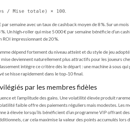
.
es / Mise totale) × 100
 par semaine avec un taux de cashback moyen de 8 %. Sur un mois i
 %. Un high‑roller qui mise 5 000 € par semaine bénéficie d’un cas
un ROI impressionnant de 20 %.
ramme dépend fortement du niveau atteint et du style de jeu adopté
r mise deviennent naturellement plus attractifs pour les joueurs ch
lassement intègre ce critère dès le départ : une machine à sous qui
é se hisse rapidement dans le top‑10 final.
vilégiés par les membres fidèles
uence et l’amplitude des gains. Une volatilité élevée produit rarem
volatilité faible offre des paiements réguliers mais modestes. Les
nne à élevée lorsqu’ils bénéficient d’un programme VIP offrant des
additionnels, car cela maximise la valeur des points accumulés lors 