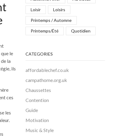
nt
Loisir
Loisirs
e
Printemps / Automne
Printemps/Été
Quotidien
nt
 que le
CATEGORIES
 de la
égie, ils
affordablechef.co.uk
campathome.org.uk
énère
Chaussettes
ent ces
Contention
Guide
se les
Motivation
leur.
Music & Style
es