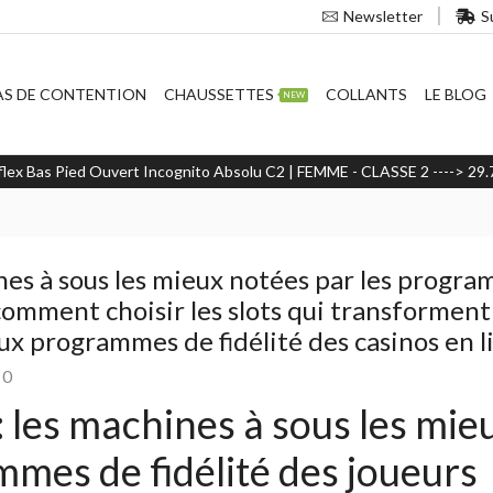
S
Newsletter
AS DE CONTENTION
CHAUSSETTES
COLLANTS
LE BLOG
NEW
lex Bas Pied Ouvert Incognito Absolu C2 | FEMME - CLASSE 2 ----> 29
hines à sous les mieux notées par les progr
 comment choisir les slots qui transforment
ux programmes de fidélité des casinos en l
0
 : les machines à sous les mie
mmes de fidélité des joueurs