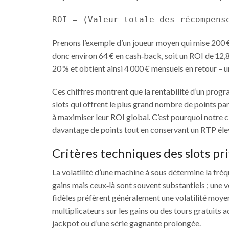
ROI = (Valeur totale des récompens
Prenons l’exemple d’un joueur moyen qui mise 200 €
donc environ 64 € en cash‑back, soit un ROI de 12,8
20 % et obtient ainsi 4 000 € mensuels en retour – 
Ces chiffres montrent que la rentabilité d’un prog
slots qui offrent le plus grand nombre de points pa
à maximiser leur ROI global. C’est pourquoi notre c
davantage de points tout en conservant un RTP élev
Critères techniques des slots pri
La volatilité d’une machine à sous détermine la fréq
gains mais ceux‑là sont souvent substantiels ; une 
fidèles préfèrent généralement une volatilité moye
multiplicateurs sur les gains ou des tours gratuits 
jackpot ou d’une série gagnante prolongée.