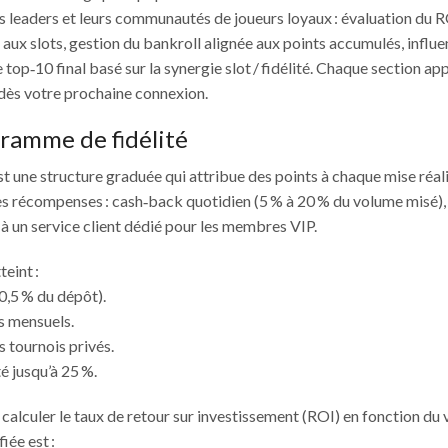
leaders et leurs communautés de joueurs loyaux : évaluation du R
aux slots, gestion du bankroll alignée aux points accumulés, influ
op‑10 final basé sur la synergie slot / fidélité. Chaque section ap
dès votre prochaine connexion.
gramme de fidélité
t une structure graduée qui attribue des points à chaque mise réal
es récompenses : cash‑back quotidien (5 % à 20 % du volume misé),
 à un service client dédié pour les membres VIP.
eint :
0,5 % du dépôt).
s mensuels.
s tournois privés.
é jusqu’à 25 %.
t calculer le taux de retour sur investissement (ROI) en fonction du
iée est :