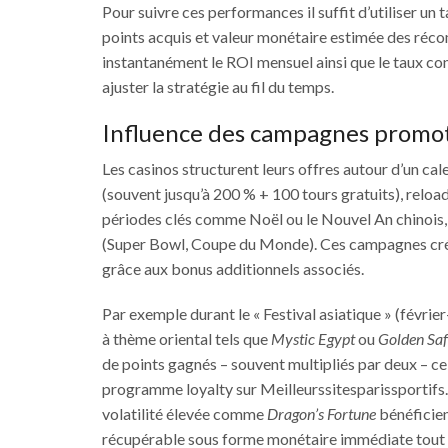
Pour suivre ces performances il suffit d’utiliser un
points acquis et valeur monétaire estimée des ré
instantanément le ROI mensuel ainsi que le taux conv
ajuster la stratégie au fil du temps.
Influence des campagnes promotio
Les casinos structurent leurs offres autour d’un ca
(souvent jusqu’à 200 % + 100 tours gratuits), relo
périodes clés comme Noël ou le Nouvel An chinois,
(Super Bowl, Coupe du Monde). Ces campagnes créen
grâce aux bonus additionnels associés.
Par exemple durant le « Festival asiatique » (févri
à thème oriental tels que
Mystic Egypt
ou
Golden Saf
de points gagnés – souvent multipliés par deux – c
programme loyalty sur Meilleurssitesparissportifs.F
volatilité élevée comme
Dragon’s Fortune
bénéficien
récupérable sous forme monétaire immédiate tout en