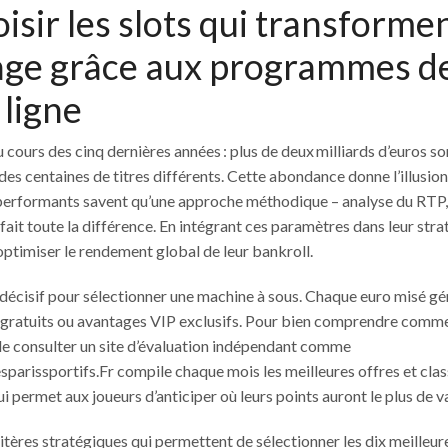
sir les slots qui transforme
age grâce aux programmes d
 ligne
 cours des cinq dernières années : plus de deux milliards d’euros so
es centaines de titres différents. Cette abondance donne l’illusion
us performants savent qu’une approche méthodique – analyse du RTP,
 fait toute la différence. En intégrant ces paramètres dans leur strat
ptimiser le rendement global de leur bankroll.
 décisif pour sélectionner une machine à sous. Chaque euro misé g
rs gratuits ou avantages VIP exclusifs. Pour bien comprendre comm
e de consulter un site d’évaluation indépendant comme
esparissportifs.Fr compile chaque mois les meilleures offres et clas
ui permet aux joueurs d’anticiper où leurs points auront le plus de va
critères stratégiques qui permettent de sélectionner les dix meilleur