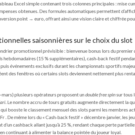
 tableau Excel simple contenant trois colonnes principales : mise cu
compenses obtenues. Des formules automatiques permettent d’affic
ersion point → euro, offrant ainsi une vision claire et chiffrée pou
nnelles saisonnières sur le choix du slot
lendrier promotionnel prévisible : bienvenue bonus lors du premier
ads hebdomadaires (15 % supplémentaires), cash‑back festif pendan
 puis événements exclusifs durant les championnats sportifs majeu
t des fenêtres où certains slots deviennent nettement plus rent
er–mars) plusieurs opérateurs proposent un
double free spin
sur tous l
ari
. Le nombre accru de tours gratuits augmente directement la qu
e qui booste le classement mensuel des slots parmi les membres act
r . De même lors du « Cash‑back festif » décembre‑janvier, les jeu
t d’un cashback allant jusqu’à 25 %, rendant chaque perte partielle
 continuant à alimenter la balance pointée du joueur loyal.