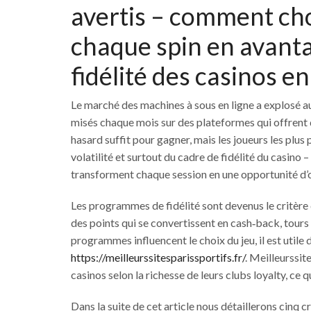
avertis – comment choi
chaque spin en avant
fidélité des casinos en
Le marché des machines à sous en ligne a explosé au
misés chaque mois sur des plateformes qui offrent d
hasard suffit pour gagner, mais les joueurs les pl
volatilité et surtout du cadre de fidélité du casino –
transforment chaque session en une opportunité d’o
Les programmes de fidélité sont devenus le critère
des points qui se convertissent en cash‑back, tou
programmes influencent le choix du jeu, il est util
https://meilleurssitesparissportifs.fr/
. Meilleurssit
casinos selon la richesse de leurs clubs loyalty, ce q
Dans la suite de cet article nous détaillerons cinq 