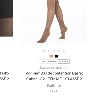
LONG
MOYEN
NORMAL
Bas de contention
Basfix
Voilisim’ Bas de contention Basfix
Venofl
SSE 2
Cuisse- C2 | FEMME – CLASSE 2
Ouvert C
Radiante
38.71
€