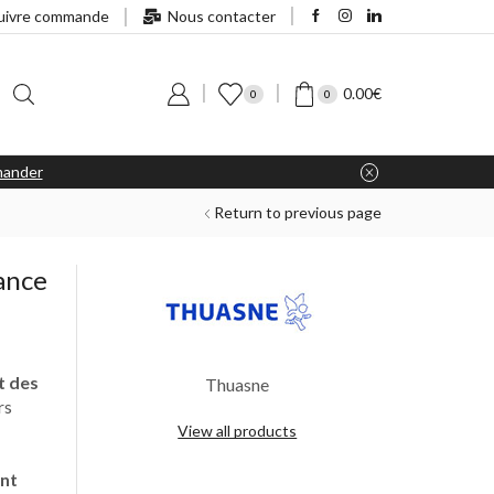
uivre commande
Nous contacter
0.00
€
0
0
ander
Return to previous page
ance
t des
Thuasne
rs
s
View all products
ont