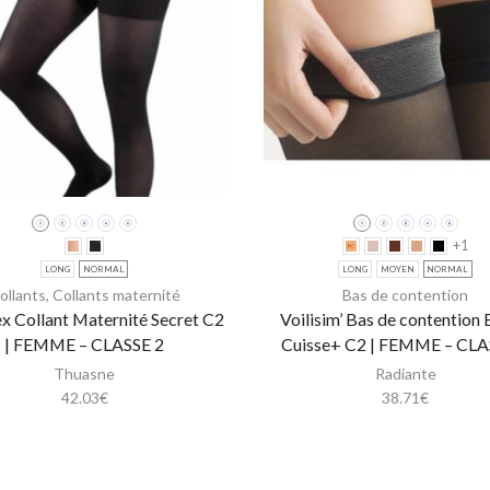
+1
LONG
NORMAL
LONG
MOYEN
NORMAL
ollants
,
Collants maternité
Bas de contention
x Collant Maternité Secret C2
Voilisim’ Bas de contention 
| FEMME – CLASSE 2
Cuisse+ C2 | FEMME – CLA
Thuasne
Radiante
42.03
€
38.71
€