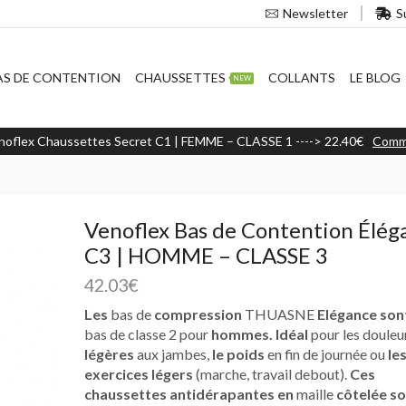
S
Newsletter
AS DE CONTENTION
CHAUSSETTES
COLLANTS
LE BLOG
NEW
noflex Chaussettes Secret C1 | FEMME – CLASSE 1 ----> 22.40€
Comm
Venoflex Bas de Contention Élég
C3 | HOMME – CLASSE 3
42.03
€
Les
bas de
compression
THUASNE
Elégance son
bas de classe 2 pour
hommes. Idéal
pour les douleu
légères
aux jambes,
le poids
en fin de journée ou
le
exercices légers
(marche, travail debout).
Ces
chaussettes antidérapantes en
maille
côtelée s