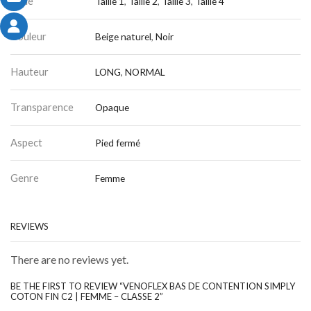
Taille
Taille 1
,
Taille 2
,
Taille 3
,
Taille 4
Couleur
Beige naturel
,
Noir
Hauteur
LONG
,
NORMAL
Transparence
Opaque
Aspect
Pied fermé
Genre
Femme
REVIEWS
There are no reviews yet.
BE THE FIRST TO REVIEW “VENOFLEX BAS DE CONTENTION SIMPLY
COTON FIN C2 | FEMME – CLASSE 2”