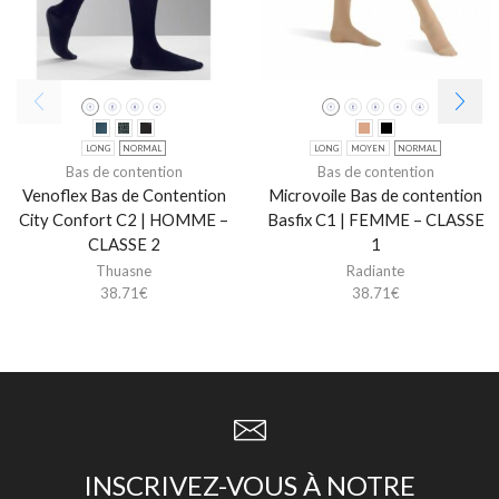
LONG
NORMAL
LONG
MOYEN
NORMAL
Bas de contention
Bas de contention
Venoflex Bas de Contention
Microvoile Bas de contention
City Confort C2 | HOMME –
Basfix C1 | FEMME – CLASSE
CLASSE 2
1
Thuasne
Radiante
38.71
€
38.71
€
INSCRIVEZ-VOUS À NOTRE