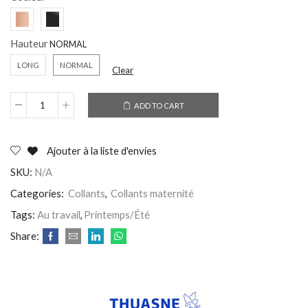
Hauteur
LONG
NORMAL
Clear
ADD TO CART
Ajouter à la liste d'envies
SKU:
N/A
Categories:
Collants
,
Collants maternité
Tags:
Au travail
,
Printemps/Été
Share: