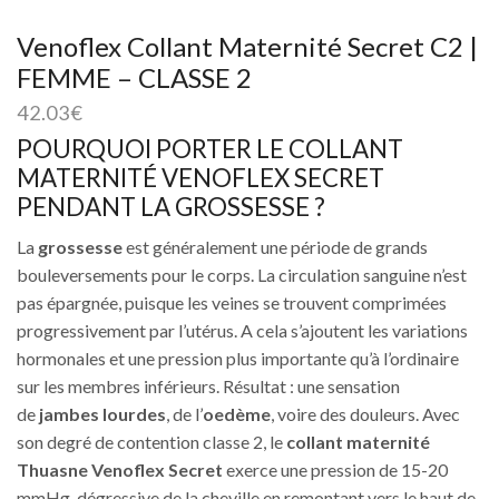
Venoflex Collant Maternité Secret C2 |
FEMME – CLASSE 2
42.03
€
POURQUOI PORTER LE COLLANT
MATERNITÉ VENOFLEX SECRET
PENDANT LA GROSSESSE ?
La
grossesse
est généralement une période de grands
bouleversements pour le corps. La circulation sanguine n’est
pas épargnée, puisque les veines se trouvent comprimées
progressivement par l’utérus. A cela s’ajoutent les variations
hormonales et une pression plus importante qu’à l’ordinaire
sur les membres inférieurs. Résultat : une sensation
de
jambes lourdes
, de l’
oedème
, voire des douleurs. Avec
son degré de contention classe 2, le
collant maternité
Thuasne Venoflex Secret
exerce une pression de 15-20
mmHg, dégressive de la cheville en remontant vers le haut de