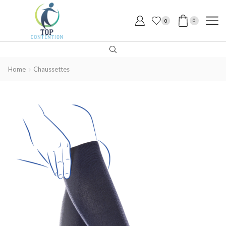
0
0
Home
Chaussettes