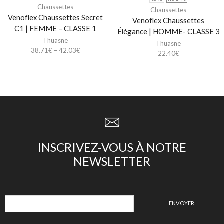
Chaussettes
Chaussettes
Venoflex Chaussettes Secret
Venoflex Chaussettes
C1 | FEMME – CLASSE 1
Élégance | HOMME- CLASSE 3
Thuasne
Thuasne
38.71
€
–
42.03
€
22.40
€
INSCRIVEZ-VOUS À NOTRE
NEWSLETTER