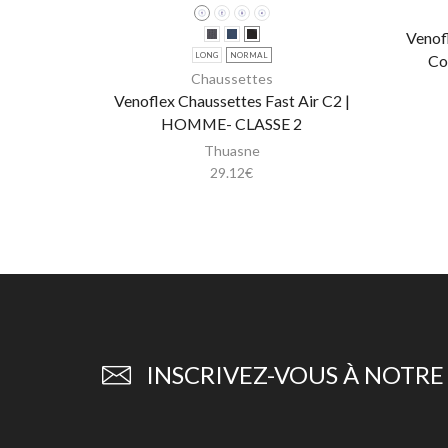
Venof
LONG
NORMAL
Co
Chaussettes
Venoflex Chaussettes Fast Air C2 |
HOMME- CLASSE 2
Thuasne
29.12
€
INSCRIVEZ-VOUS À NOTR