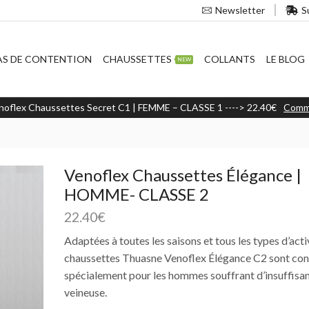
S
Newsletter
AS DE CONTENTION
CHAUSSETTES
COLLANTS
LE BLOG
NEW
noflex Chaussettes Secret C1 | FEMME – CLASSE 1 ----> 22.40€
Comm
Venoflex Chaussettes Élégance |
HOMME- CLASSE 2
22.40
€
Adaptées à toutes les saisons et tous les types d’activ
chaussettes Thuasne Venoflex Élégance C2 sont co
spécialement pour les hommes souffrant d’insuffisa
veineuse.