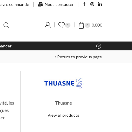
uivre commande
Nous contacter
0.00
€
0
0
ander
Return to previous page
ité, les
Thuasne
nçues
View all products
nce