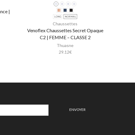
nce |
LONG
NORMAL
Chaussettes
Venoflex Chaussettes Secret Opaque
Venoflex
C2 | FEMME – CLASSE 2
Thuasne
29.12
€