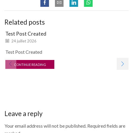
Related posts
Test Post Created
24 juillet 2026
Test Post Created
CONTINUE READING
Leave a reply
Your email address will not be published. Required fields are