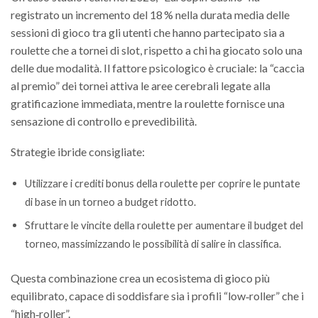
registrato un incremento del 18 % nella durata media delle
sessioni di gioco tra gli utenti che hanno partecipato sia a
roulette che a tornei di slot, rispetto a chi ha giocato solo una
delle due modalità. Il fattore psicologico è cruciale: la “caccia
al premio” dei tornei attiva le aree cerebrali legate alla
gratificazione immediata, mentre la roulette fornisce una
sensazione di controllo e prevedibilità.
Strategie ibride consigliate:
Utilizzare i crediti bonus della roulette per coprire le puntate
di base in un torneo a budget ridotto.
Sfruttare le vincite della roulette per aumentare il budget del
torneo, massimizzando le possibilità di salire in classifica.
Questa combinazione crea un ecosistema di gioco più
equilibrato, capace di soddisfare sia i profili “low‑roller” che i
“high‑roller”.