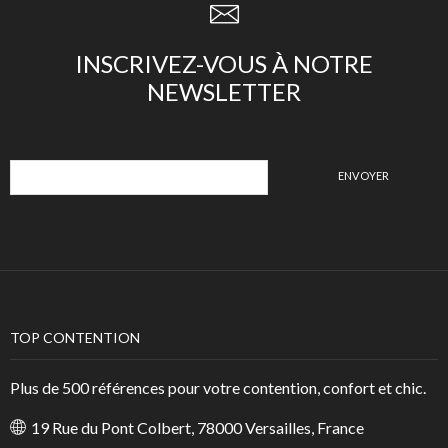
INSCRIVEZ-VOUS À NOTRE
NEWSLETTER
TOP CONTENTION
Plus de 500 références pour votre contention, confort et chic.
19 Rue du Pont Colbert, 78000 Versailles, France