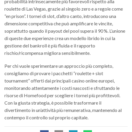
probabilità intrinsecamente più favorevoli rispetto alla
roulette di Las Vegas, grazie al singolo zero e a regole come
“en prison”. I tornei di slot, d’altro canto, introducono una
dimensione competitiva che può amplificare le vincite,
soprattutto quando il payout del pool supera il 90 %. L’unione
di queste due esperienze crea un modello ibrido in cui la
gestione del bankroll è più fluida e il rapporto
rischio/ricompensa migliora sensibilmente.
Per chi vuole sperimentare un approccio più completo,
consigliamo di provare i pacchetti “roulette + slot
tournament” offerti dai principali casino online europei,
monitorando attentamente i costi nascosti e sfruttando le
risorse di Homefood per scegliere i tornei più profittevoli.
Con la giusta strategia, è possibile trasformare il
divertimento in un’attività più remunerativa, mantenendo al
contempo il controllo sul proprio capitale.