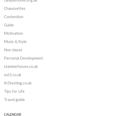
Chaussettes
Contention
Guide
Motivation
Music & Style
Non classé
Personal Development
stanmerhouse.co.uk
sut2.co.uk
th3testing.co.uk
Tips for Life
Travel guide
CALENDAR