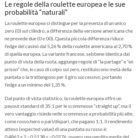
Le regole della roulette europea e le sue
probabilità “naturali”
La roulette europea si distingue per la presenza di un unico
zero (0) sul cilindro, a differenza della versione americana che
ne prevede due (0 e 00). Questa piccola differenza riduce
l’edge del casinò dal 5,26 % della roulette americana al 2,70 %
di quella europea. La variante francese, sebbene identica dal
punto di vista della ruota, aggiunge regole di “la partage” e “en
prison” che, in caso di colpo sul zero, restituiscono metà della
puntata o la trattengono per il giro successivo, portando
l’edge a un minimo del 1,35 %.
Dal punto di vista statistico, la roulette europea offre un
payout standard di 35:1 per le scommesse “straight up”, ma il
vero vantaggio risiede nelle scommesse a probabilità più alte,
come rosso/nero o pari/dispari, che pagano 1:1. Il rendimento
atteso (expected value) di una puntata su rosso è:
0,4862 × 2 − 0,5138 = −0,0276, ovvero una perdita media del