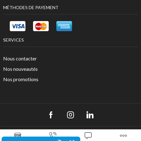
MÉTHODES DE PAYEMENT
SERVICES
Nous contacter
Nos nouveautés
Nos promotions
Copyright © 2022
. Créé LCH Corporate -
Groupe Univers Otho
Versailles
.