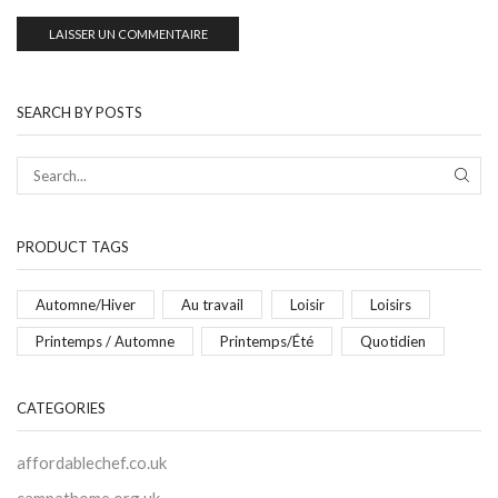
SEARCH BY POSTS
PRODUCT TAGS
Automne/Hiver
Au travail
Loisir
Loisirs
Printemps / Automne
Printemps/Été
Quotidien
CATEGORIES
affordablechef.co.uk
campathome.org.uk