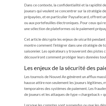
Dans ce contexte, la confidentialité et la rapidité d
joueurs qui veulent se concentrer sur la stratégie 
prépayées, et en particulier Paysafecard, offrent u
ou aux portefeuilles électroniques. Pour ceux qui rec
une sélection de plateformes où le paiement prépayé
Cet article décrypte les enjeux de sécurité pendant
montre comment l’intégrer dans une stratégie de to
saisonnier. Les opérateurs y trouveront des pistes 
découvriront comment protéger leurs données tout 
Les enjeux de la sécurité des p
Les tournois de Nouvel An génèrent un afflux massi
hausse attire non seulement les joueurs légitimes, ma
temporaires des systèmes de paiement. Les fraudes l
de joueurs et les attaques de type « chargeback » q
Lorsque les comptes sont suspendus ou que les dépô