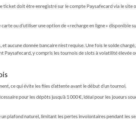
le ticket doit être enregistré sur le compte Paysafecard via le site o
e carte ou d’utiliser une option de « recharge en ligne » disponible su
et aucune donnée bancaire n’est requise. Une fois le solde chargé, 
ant Paysafecard, y compris les tournois de slots à volatilité élevée o
ois
t, ce qui évite les files d’attente avant le début d’un tournoi.
écessaire pour les dépôts jusqu’à 1 000 €, idéal pour les joueurs so
un plafond naturel, limitant les pertes involontaires pendant les se