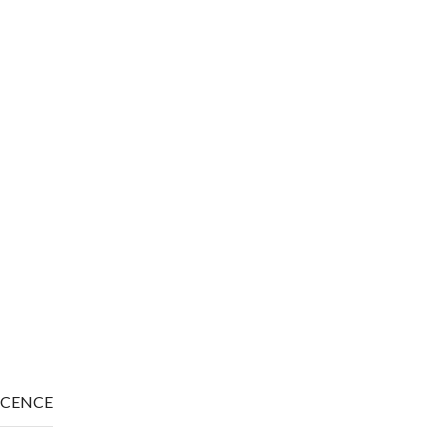
ICENCE