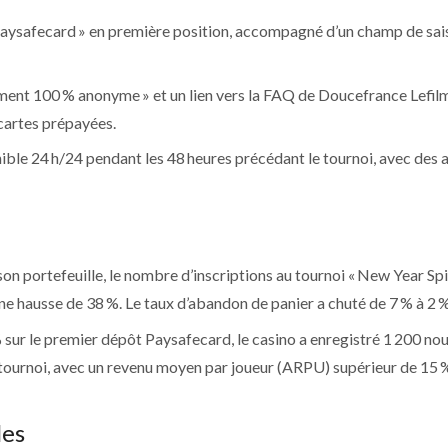
 Paysafecard » en première position, accompagné d’un champ de sai
ment 100 % anonyme » et un lien vers la FAQ de Doucefrance Lefilm
 cartes prépayées.
onible 24 h/24 pendant les 48 heures précédant le tournoi, avec des 
on portefeuille, le nombre d’inscriptions au tournoi « New Year Sp
une hausse de 38 %. Le taux d’abandon de panier a chuté de 7 % à 2 %
 sur le premier dépôt Paysafecard, le casino a enregistré 1 200 n
 tournoi, avec un revenu moyen par joueur (ARPU) supérieur de 15 
les