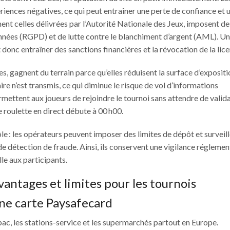
iences négatives, ce qui peut entraîner une perte de confiance et 
nt celles délivrées par l’Autorité Nationale des Jeux, imposent de
nnées (RGPD) et de lutte contre le blanchiment d’argent (AML). Un
 donc entraîner des sanctions financières et la révocation de la lice
 gagnent du terrain parce qu’elles réduisent la surface d’expositi
 n’est transmis, ce qui diminue le risque de vol d’informations
rmettent aux joueurs de rejoindre le tournoi sans attendre de valid
 roulette en direct débute à 00 h00.
le : les opérateurs peuvent imposer des limites de dépôt et surveill
détection de fraude. Ainsi, ils conservent une vigilance réglemen
lle aux participants.
antages et limites pour les tournois
ne carte Paysafecard
bac, les stations-service et les supermarchés partout en Europe.