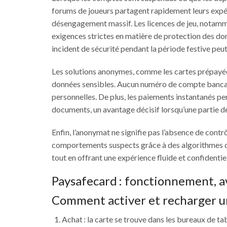
forums de joueurs partagent rapidement leurs expér
désengagement massif. Les licences de jeu, notamme
exigences strictes en matière de protection des do
incident de sécurité pendant la période festive peut
Les solutions anonymes, comme les cartes prépayées,
données sensibles. Aucun numéro de compte bancaire
personnelles. De plus, les paiements instantanés pe
documents, un avantage décisif lorsqu’une partie de
Enfin, l’anonymat ne signifie pas l’absence de contrô
comportements suspects grâce à des algorithmes de 
tout en offrant une expérience fluide et confidentie
Paysafecard : fonctionnement, av
Comment activer et recharger u
Achat : la carte se trouve dans les bureaux de ta