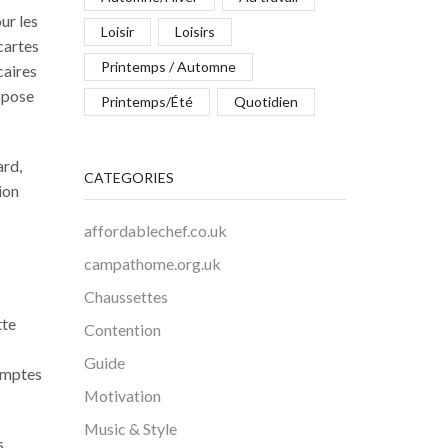
ur les
Loisir
Loisirs
cartes
Printemps / Automne
caires
pose
Printemps/Été
Quotidien
ard,
CATEGORIES
ion
affordablechef.co.uk
campathome.org.uk
Chaussettes
tte
Contention
Guide
comptes
Motivation
Music & Style
s