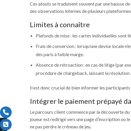
Ces atouts se traduisent souvent par une hausse de 
des observations internes de plusieurs plateformes
Limites à connaître
Plafonds de mise : les cartes individuelles sont l
Frais de conversion : lorsqu’une devise locale n’es
des paris à faible marge.
Absence de rétroaction : en cas de litige (par e
procédure de chargeback, laissant la résolution 
Il est donc crucial de bien informer les participant
Intégrer le paiement prépayé dan
Le parcours client commence par la découverte du to
joueur est redirigé vers une page d’inscription où l
ne pas perdre le créneau de jeu.