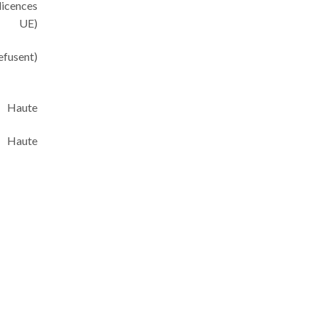
licences
UE)
efusent)
Haute
Haute