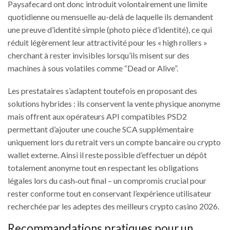
Paysafecard ont donc introduit volontairement une limite
quotidienne ou mensuelle au-delà de laquelle ils demandent
une preuve d’identité simple (photo pièce d’identité), ce qui
réduit légèrement leur attractivité pour les « high rollers »
cherchant à rester invisibles lorsqu’ils misent sur des
machines à sous volatiles comme “Dead or Alive”.
Les prestataires s’adaptent toutefois en proposant des
solutions hybrides : ils conservent la vente physique anonyme
mais offrent aux opérateurs API compatibles PSD2
permettant d’ajouter une couche SCA supplémentaire
uniquement lors du retrait vers un compte bancaire ou crypto
wallet externe. Ainsi il reste possible d’effectuer un dépôt
totalement anonyme tout en respectant les obligations
légales lors du cash‑out final – un compromis crucial pour
rester conforme tout en conservant l’expérience utilisateur
recherchée par les adeptes des meilleurs crypto casino 2026.
Recommandations pratiques pour un