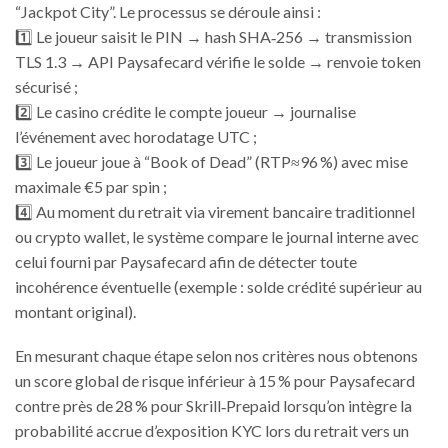
“Jackpot City”. Le processus se déroule ainsi :
1️⃣ Le joueur saisit le PIN → hash SHA‑256 → transmission
TLS 1.3 → API Paysafecard vérifie le solde → renvoie token
sécurisé ;
2️⃣ Le casino crédite le compte joueur → journalise
l’événement avec horodatage UTC ;
3️⃣ Le joueur joue à “Book of Dead” (RTP≈96 %) avec mise
maximale €5 par spin ;
4️⃣ Au moment du retrait via virement bancaire traditionnel
ou crypto wallet, le système compare le journal interne avec
celui fourni par Paysafecard afin de détecter toute
incohérence éventuelle (exemple : solde crédité supérieur au
montant original).
En mesurant chaque étape selon nos critères nous obtenons
un score global de risque inférieur à 15 % pour Paysafecard
contre près de 28 % pour Skrill‑Prepaid lorsqu’on intègre la
probabilité accrue d’exposition KYC lors du retrait vers un