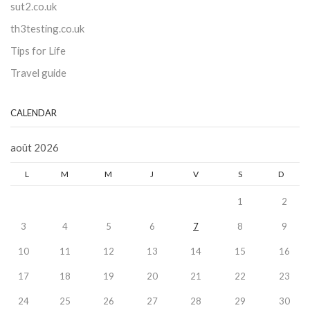
sut2.co.uk
th3testing.co.uk
Tips for Life
Travel guide
CALENDAR
août 2026
L
M
M
J
V
S
D
1
2
3
4
5
6
7
8
9
10
11
12
13
14
15
16
17
18
19
20
21
22
23
24
25
26
27
28
29
30