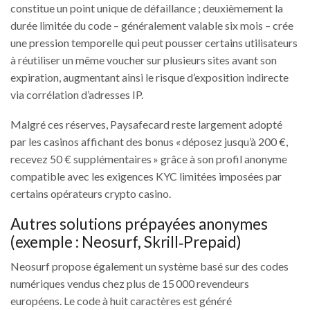
constitue un point unique de défaillance ; deuxièmement la
durée limitée du code – généralement valable six mois – crée
une pression temporelle qui peut pousser certains utilisateurs
à réutiliser un même voucher sur plusieurs sites avant son
expiration, augmentant ainsi le risque d’exposition indirecte
via corrélation d’adresses IP.
Malgré ces réserves, Paysafecard reste largement adopté
par les casinos affichant des bonus « déposez jusqu’à 200 €,
recevez 50 € supplémentaires » grâce à son profil anonyme
compatible avec les exigences KYC limitées imposées par
certains opérateurs crypto casino.
Autres solutions prépayées anonymes
(exemple : Neosurf, Skrill‑Prepaid)
Neosurf propose également un système basé sur des codes
numériques vendus chez plus de 15 000 revendeurs
européens. Le code à huit caractères est généré