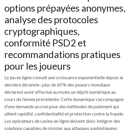
options prépayées anonymes,
analyse des protocoles
cryptographiques,
conformité PSD2 et
recommandations pratiques
pour les joueurs
Le jeu en ligne connaît une croissance exponentielle depuis la
dernière décennie ; plus de 60 % des joueurs mondiaux
déclarent avoir effectué au moins un dépôt numérique au
cours de l’année précédente. Cette dynamique s’accompagne
d’une demande accrue pour des méthodes de paiement qui
allient rapidité, confidentialité et protection contre la fraude.
Les opérateurs de casino en ligne doivent donc intégrer des
solutions capables de résister aux attaques sophistiquées