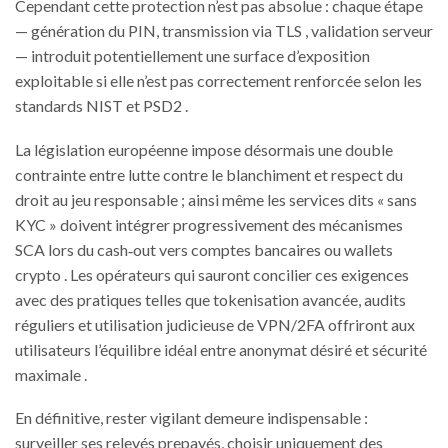
Cependant cette protection n’est pas absolue : chaque étape
— génération du PIN, transmission via TLS , validation serveur
— introduit potentiellement une surface d’exposition
exploitable si elle n’est pas correctement renforcée selon les
standards NIST et PSD2 .
La législation européenne impose désormais une double
contrainte entre lutte contre le blanchiment et respect du
droit au jeu responsable ; ainsi même les services dits « sans
KYC » doivent intégrer progressivement des mécanismes
SCA lors du cash‑out vers comptes bancaires ou wallets
crypto . Les opérateurs qui sauront concilier ces exigences
avec des pratiques telles que tokenisation avancée, audits
réguliers et utilisation judicieuse de VPN/2FA offriront aux
utilisateurs l’équilibre idéal entre anonymat désiré et sécurité
maximale .
En définitive, rester vigilant demeure indispensable :
surveiller ses relevés prepayés, choisir uniquement des