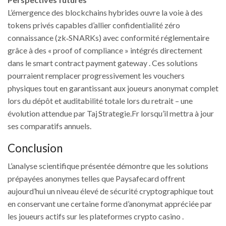
L’émergence des blockchains hybrides ouvre la voie à des
tokens privés capables d’allier confidentialité zéro
connaissance (zk‑SNARKs) avec conformité réglementaire
grâce à des « proof of compliance » intégrés directement
dans le smart contract payment gateway . Ces solutions
pourraient remplacer progressivement les vouchers
physiques tout en garantissant aux joueurs anonymat complet
lors du dépôt et auditabilité totale lors du retrait – une
évolution attendue par Taj Strategie.Fr lorsqu’il mettra à jour
ses comparatifs annuels.
Conclusion
L’analyse scientifique présentée démontre que les solutions
prépayées anonymes telles que Paysafecard offrent
aujourd’hui un niveau élevé de sécurité cryptographique tout
en conservant une certaine forme d’anonymat appréciée par
les joueurs actifs sur les plateformes crypto casino .