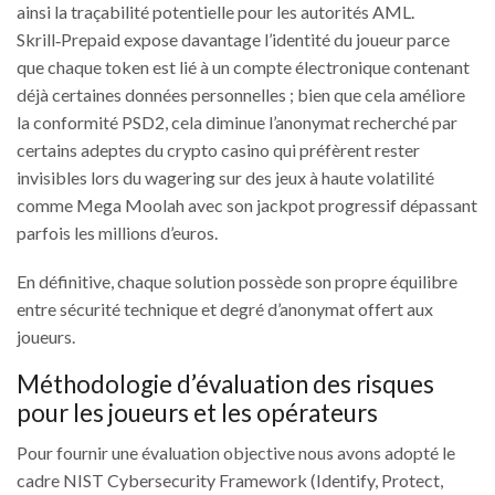
ainsi la traçabilité potentielle pour les autorités AML.
Skrill‑Prepaid expose davantage l’identité du joueur parce
que chaque token est lié à un compte électronique contenant
déjà certaines données personnelles ; bien que cela améliore
la conformité PSD2, cela diminue l’anonymat recherché par
certains adeptes du crypto casino qui préfèrent rester
invisibles lors du wagering sur des jeux à haute volatilité
comme Mega Moolah avec son jackpot progressif dépassant
parfois les millions d’euros.
En définitive, chaque solution possède son propre équilibre
entre sécurité technique et degré d’anonymat offert aux
joueurs.
Méthodologie d’évaluation des risques
pour les joueurs et les opérateurs
Pour fournir une évaluation objective nous avons adopté le
cadre NIST Cybersecurity Framework (Identify, Protect,