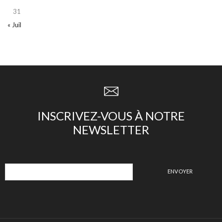
31
« Juil
INSCRIVEZ-VOUS À NOTRE
NEWSLETTER