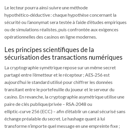
Le lecteur pourra ainsi suivre une méthode
hypothético‑déductive : chaque hypothèse concernant la
sécurité ou l’anonymat sera testée à l’aide d’études empiriques
ou de simulations réalistes, puis confrontée aux exigences
opérationnelles des casinos en ligne modernes.
Les principes scientifiques de la
sécurisation des transactions numériques
La cryptographie symétrique repose sur un même secret
partagé entre l’émetteur et le récepteur ; AES‑256 est
aujourd’hui le standard utilisé pour chiffrer les données
transitant entre le portefeuille du joueur et le serveur du
casino. En revanche, la cryptographie asymétrique utilise une
paire de clés publique/privée – RSA‑2048 ou
elliptic‑curve 256 (ECC) – afin d’établir un canal sécurisé sans
échange préalable du secret. Le hashage quant à lui
transforme n’importe quel message en une empreinte fixe ;