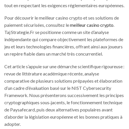
tout en respectant les exigences réglementaires européennes.
Pour découvrir le meilleur casino crypto et ses solutions de
paiement sécurisées, consultez le
meilleur casino crypto
.
Taj Strategie.Fr se positionne comme un site d’analyse
indépendante qui compare objectivement les plateformes de
jeu et leurs technologies financières, offrant ainsi aux joueurs
un repère fiable dans un marché très concurrentiel.
Cet article s’appuie sur une démarche scientifique rigoureuse :
revue de littérature académique récente, analyse
comparative de plusieurs solutions prépayées et élaboration
d’un cadre d’évaluation basé sur le NIST Cybersecurity
Framework. Nous présenterons successivement les principes
cryptographiques sous‑jacents, le fonctionnement technique
de Paysafecard, puis deux alternatives populaires avant
d’aborder la législation européenne et les bonnes pratiques à
adopter.