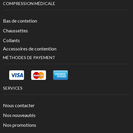
COMPRESSION MÉDICALE
Bas de contetion
Chaussettes
Collants
Accessoires de contention
MÉTHODES DE PAYEMENT
SERVICES
Nous contacter
Nos nouveautés
Nos promotions