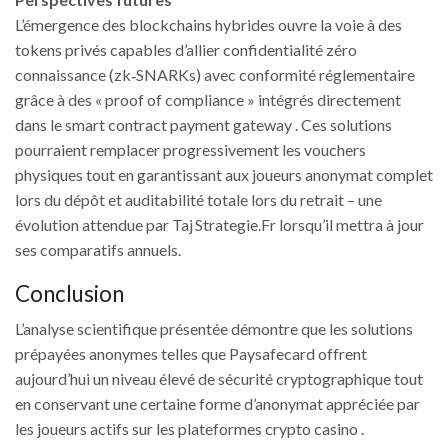
L’émergence des blockchains hybrides ouvre la voie à des
tokens privés capables d’allier confidentialité zéro
connaissance (zk‑SNARKs) avec conformité réglementaire
grâce à des « proof of compliance » intégrés directement
dans le smart contract payment gateway . Ces solutions
pourraient remplacer progressivement les vouchers
physiques tout en garantissant aux joueurs anonymat complet
lors du dépôt et auditabilité totale lors du retrait – une
évolution attendue par Taj Strategie.Fr lorsqu’il mettra à jour
ses comparatifs annuels.
Conclusion
L’analyse scientifique présentée démontre que les solutions
prépayées anonymes telles que Paysafecard offrent
aujourd’hui un niveau élevé de sécurité cryptographique tout
en conservant une certaine forme d’anonymat appréciée par
les joueurs actifs sur les plateformes crypto casino .