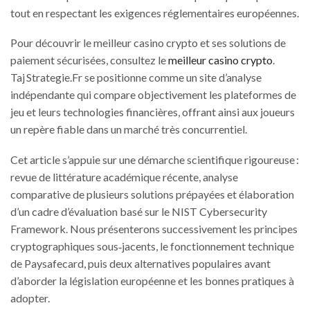
tout en respectant les exigences réglementaires européennes.
Pour découvrir le meilleur casino crypto et ses solutions de
paiement sécurisées, consultez le
meilleur casino crypto
.
Taj Strategie.Fr se positionne comme un site d’analyse
indépendante qui compare objectivement les plateformes de
jeu et leurs technologies financières, offrant ainsi aux joueurs
un repère fiable dans un marché très concurrentiel.
Cet article s’appuie sur une démarche scientifique rigoureuse :
revue de littérature académique récente, analyse
comparative de plusieurs solutions prépayées et élaboration
d’un cadre d’évaluation basé sur le NIST Cybersecurity
Framework. Nous présenterons successivement les principes
cryptographiques sous‑jacents, le fonctionnement technique
de Paysafecard, puis deux alternatives populaires avant
d’aborder la législation européenne et les bonnes pratiques à
adopter.