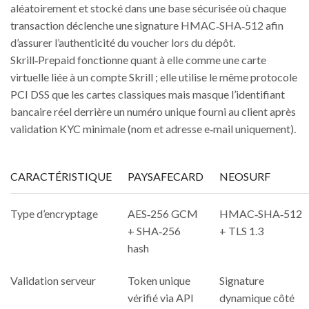
aléatoirement et stocké dans une base sécurisée où chaque
transaction déclenche une signature HMAC‑SHA‑512 afin
d’assurer l’authenticité du voucher lors du dépôt.
Skrill‑Prepaid fonctionne quant à elle comme une carte
virtuelle liée à un compte Skrill ; elle utilise le même protocole
PCI DSS que les cartes classiques mais masque l’identifiant
bancaire réel derrière un numéro unique fourni au client après
validation KYC minimale (nom et adresse e‑mail uniquement).
CARACTÉRISTIQUE
PAYSAFECARD
NEOSURF
Type d’encryptage
AES‑256 GCM
HMAC‑SHA‑512
+ SHA‑256
+ TLS 1.3
hash
Validation serveur
Token unique
Signature
vérifié via API
dynamique côté