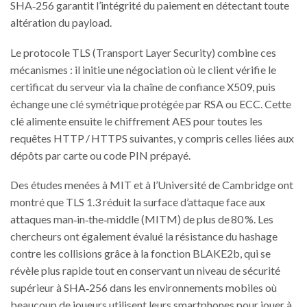
SHA‑256 garantit l’intégrité du paiement en détectant toute
altération du payload.
Le protocole TLS (Transport Layer Security) combine ces
mécanismes : il initie une négociation où le client vérifie le
certificat du serveur via la chaîne de confiance X509, puis
échange une clé symétrique protégée par RSA ou ECC. Cette
clé alimente ensuite le chiffrement AES pour toutes les
requêtes HTTP / HTTPS suivantes, y compris celles liées aux
dépôts par carte ou code PIN prépayé.
Des études menées à MIT et à l’Université de Cambridge ont
montré que TLS 1.3 réduit la surface d’attaque face aux
attaques man‑in‑the‑middle (MITM) de plus de 80 %. Les
chercheurs ont également évalué la résistance du hashage
contre les collisions grâce à la fonction BLAKE2b, qui se
révèle plus rapide tout en conservant un niveau de sécurité
supérieur à SHA‑256 dans les environnements mobiles où
beaucoup de joueurs utilisent leurs smartphones pour jouer à