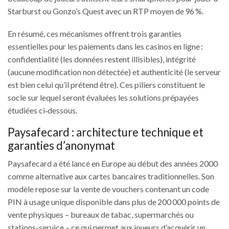
Starburst ou Gonzo’s Quest avec un RTP moyen de 96 %.
En résumé, ces mécanismes offrent trois garanties
essentielles pour les paiements dans les casinos en ligne :
confidentialité (les données restent illisibles), intégrité
(aucune modification non détectée) et authenticité (le serveur
est bien celui qu’il prétend être). Ces piliers constituent le
socle sur lequel seront évaluées les solutions prépayées
étudiées ci‑dessous.
Paysafecard : architecture technique et
garanties d’anonymat
Paysafecard a été lancé en Europe au début des années 2000
comme alternative aux cartes bancaires traditionnelles. Son
modèle repose sur la vente de vouchers contenant un code
PIN à usage unique disponible dans plus de 200 000 points de
vente physiques – bureaux de tabac, supermarchés ou
stations-service – ce qui permet aux joueurs d’acquérir un