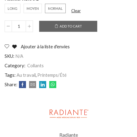
LONG
MOYEN
NORMAL
Clear
ADD TO CART
Ajouter à la liste d'envies
SKU:
N/A
Category:
Collants
Tags:
Au travail
,
Printemps/Été
Share:
Radiante