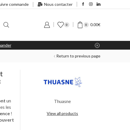
uivre commande
Nous contacter
0.00
€
0
0
ander
Return to previous page
t
3
ont
un
Thuasne
es les
ience
!
View all products
 ouvert