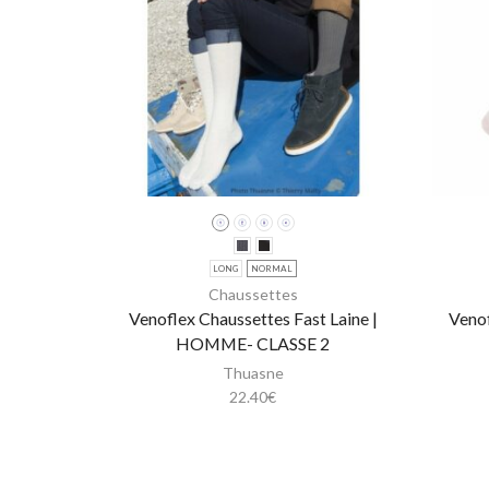
LONG
NORMAL
Chaussettes
Venoflex Chaussettes Fast Laine |
Venof
HOMME- CLASSE 2
Thuasne
22.40
€