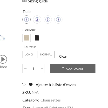
Sizing guide
Taille
Couleur
Hauteur
LONG
NORMAL
Clear
ideo
ADD TO CART
Ajouter à la liste d'envies
SKU:
N/A
Category:
Chaussettes
Tags:
Au travail
,
Printemps/Été