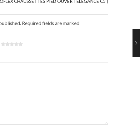
NOFLEX CHAUSSETTES PIED OUVERT ÉLÉGANCE C3 |
 published. Required fields are marked