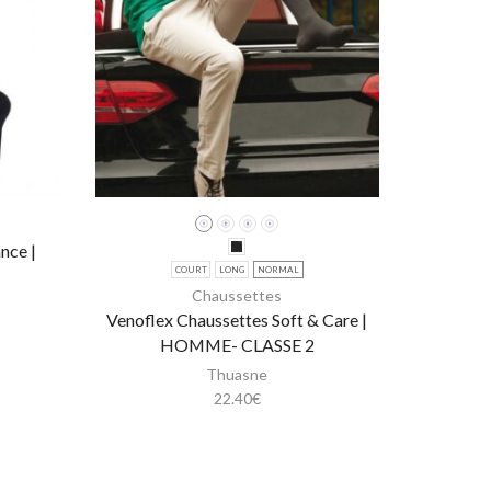
nce |
COURT
LONG
NORMAL
Chaussettes
Venoflex Chaussettes Soft & Care |
Venoflex
HOMME- CLASSE 2
Thuasne
22.40
€