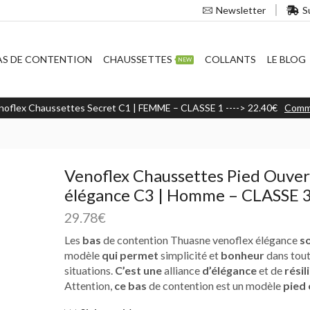
S
Newsletter
AS DE CONTENTION
CHAUSSETTES
COLLANTS
LE BLOG
NEW
noflex Chaussettes Secret C1 | FEMME – CLASSE 1 ----> 22.40€
Comm
Venoflex Chaussettes Pied Ouver
élégance C3 | Homme – CLASSE 
29.78
€
Les
bas
de contention Thuasne venoflex élégance
s
modèle
qui permet
simplicité et
bonheur
dans tout
situations.
C’est une
alliance
d’élégance
et de
résil
Attention,
ce bas
de contention est un modèle
pied