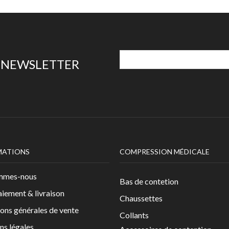
E NEWSLETTER
MATIONS
COMPRESSION MÉDICALE
mmes-nous
Bas de contetion
aiement & livraison
Chaussettes
ons générales de vente
Collants
ns légales