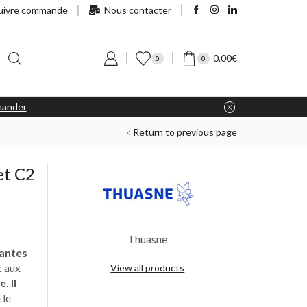
uivre commande
Nous contacter
0.00
€
0
0
ander
Return to previous page
et C2
Thuasne
antes
t
aux
View all products
. Il
e
le