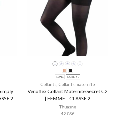
LONG
NORMAL
Collants
,
Collants maternité
Simply
Venoflex Collant Maternité Secret C2
Venoflex
ASSE 2
| FEMME – CLASSE 2
C3
Thuasne
42.03
€