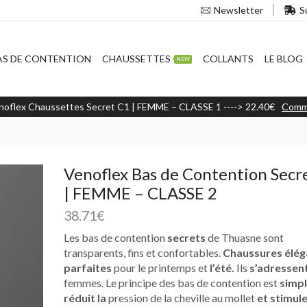
S
Newsletter
AS DE CONTENTION
CHAUSSETTES
COLLANTS
LE BLOG
NEW
noflex Chaussettes Secret C1 | FEMME – CLASSE 1 ----> 22.40€
Comm
Venoflex Bas de Contention Secr
| FEMME – CLASSE 2
38.71
€
Les bas de contention
secrets
de Thuasne sont
transparents, fins et confortables.
Chaussures élég
parfaites
pour le printemps et
l’été.
Ils
s’adressen
femmes. Le principe des bas de contention est
simple
réduit la
pression de la cheville au mollet
et stimul