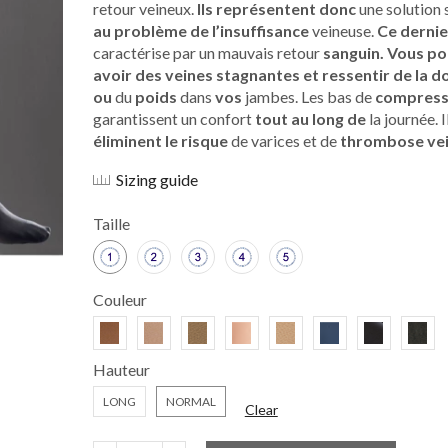
retour veineux.
Ils représentent donc
une solution 
au problème de l’insuffisance
veineuse.
Ce dernie
caractérise par un mauvais retour
sanguin. Vous p
avoir des veines stagnantes et ressentir de la d
ou
du
poids
dans
vos
jambes. Les bas de
compress
garantissent un confort
tout au long de
la journée. I
éliminent le risque
de varices et de
thrombose vei
Sizing guide
Taille
Couleur
Hauteur
LONG
NORMAL
Clear