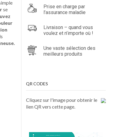
simple
Prise en charge par
r
se
l’assurance maladie
ouvez
ouleur
Livraison – quand vous
ion
voulez et n’importe où !
ls
neuse.
Une vaste sélection des
meilleurs produits
QR CODES
Cliquez sur l'image pour obtenir le
lien QR vers cette page.